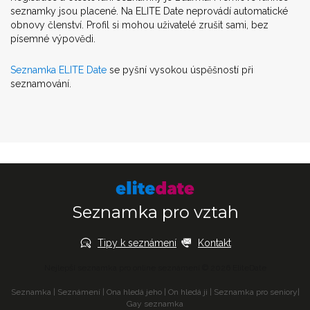
seznamky jsou placené. Na ELITE Date neprovádí automatické
obnovy členství. Profil si mohou uživatelé zrušit sami, bez
písemné výpovědi.
Seznamka ELITE Date
se pyšní vysokou úspěšností při
seznamování.
Seznamka pro vztah
Tipy k seznámení
Kontakt
Nejlepší seznamka pro online seznámení © 2026 EliteDate
Seznamka
|
Seznámení
|
Ona hledá jeho
|
On hledá ji
|
Seznamka pro seniory
|
Gay seznamka