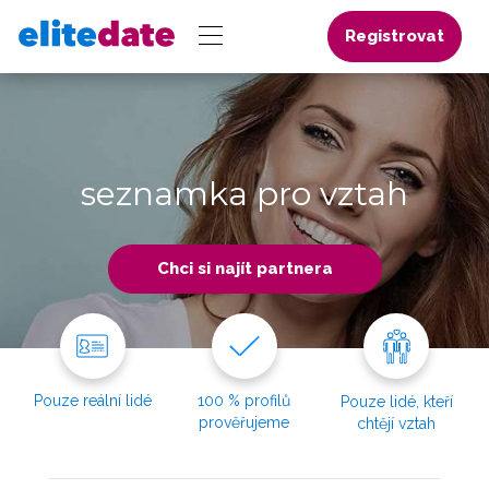
Registrovat
seznamka pro vztah
Chci si najít partnera
Pouze reální lidé
100 % profilů
Pouze lidé, kteří
prověřujeme
chtějí vztah