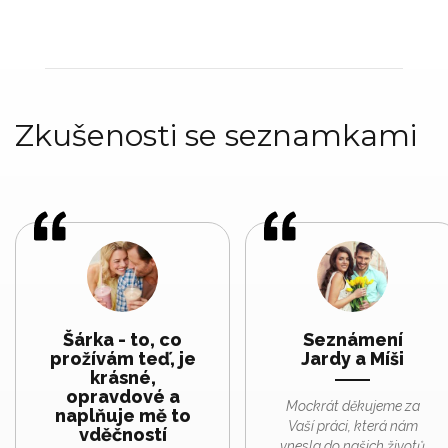
Zkušenosti se seznamkami
Šárka - to, co
Seznámení
prožívám teď, je
Jardy a Míši
krásné,
opravdové a
Mockrát děkujeme za
naplňuje mě to
Vaší práci, která nám
vděčností
vnesla do našich životů