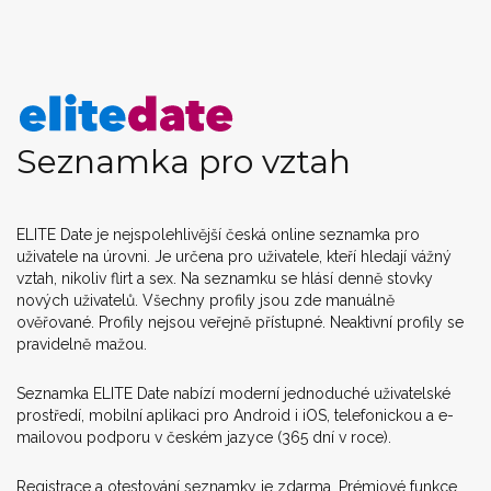
Seznamka pro vztah
ELITE Date je nejspolehlivější česká online seznamka pro
uživatele na úrovni. Je určena pro uživatele, kteří hledají vážný
vztah, nikoliv flirt a sex. Na seznamku se hlásí denně stovky
nových uživatelů. Všechny profily jsou zde manuálně
ověřované. Profily nejsou veřejně přístupné. Neaktivní profily se
pravidelně mažou.
Seznamka ELITE Date nabízí moderní jednoduché uživatelské
prostředí, mobilní aplikaci pro Android i iOS, telefonickou a e-
mailovou podporu v českém jazyce (365 dní v roce).
Registrace a otestování seznamky je zdarma. Prémiové funkce