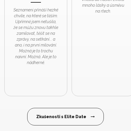
mnoho lásky a úsměvu
Seznameni přináší hezké
na rtech.
chvíle, na které se těším.
Upřímně jsem netušila,
že se můžu znovu takhle
zamilovat, těšit se na
zprávy, na setkání... a
ano, i na první milování.
Možná je to trochu
naivní. Možná. Ale je to
nádherné.
Zkušenosti s Elite Date