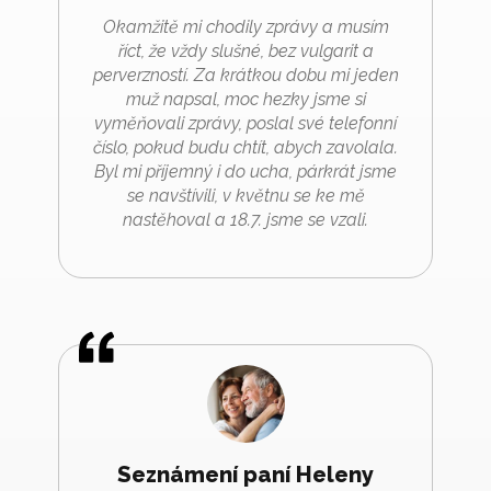
Okamžitě mi chodily zprávy a musím
říct, že vždy slušné, bez vulgarit a
perverzností. Za krátkou dobu mi jeden
muž napsal, moc hezky jsme si
vyměňovali zprávy, poslal své telefonní
číslo, pokud budu chtít, abych zavolala.
Byl mi příjemný i do ucha, párkrát jsme
se navštívili, v květnu se ke mě
nastěhoval a 18.7. jsme se vzali.
Seznámení paní Heleny