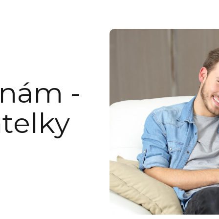
 nám -
telky