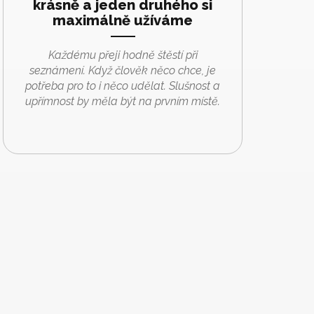
krásně a jeden druhého si
maximálně užíváme
Každému přeji hodně štěstí při
seznámení. Když člověk něco chce, je
potřeba pro to i něco udělat. Slušnost a
upřímnost by měla být na prvním místě.