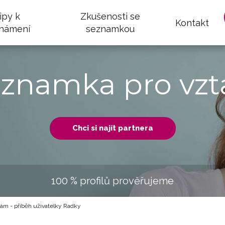
ipy k
Zkušenosti se
Kontakt
námení
seznamkou
eznamka pro vzt
Chci si najít partnera
100 % profilů prověřujeme
nám - příběh uživatelky Radky