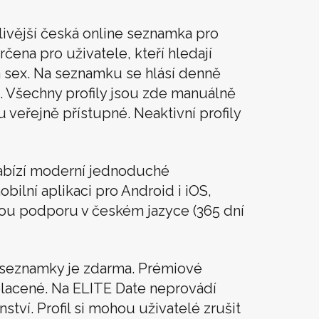
livější česká online seznamka pro
rčena pro uživatele, kteří hledají
t a sex. Na seznamku se hlásí denně
. Všechny profily jsou zde manuálně
u veřejně přístupné. Neaktivní profily
abízí moderní jednoduché
obilní aplikaci pro Android i iOS,
vou podporu v českém jazyce (365 dní
í seznamky je zdarma. Prémiové
lacené. Na ELITE Date neprovádí
tví. Profil si mohou uživatelé zrušit