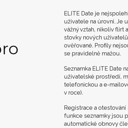
ELITE Date je nejspoleh
uživatele na úrovni. Je u
vážný vztah, nikoliv flir
stovky nových uživatelů
ro
ověřované. Profily nejso
se pravidelně mažou.
Seznamka ELITE Date n
uživatelské prostředí, m
telefonickou a e-mailo
v roce).
Registrace a otestován
funkce seznamky jsou p
automatické obnovy člens