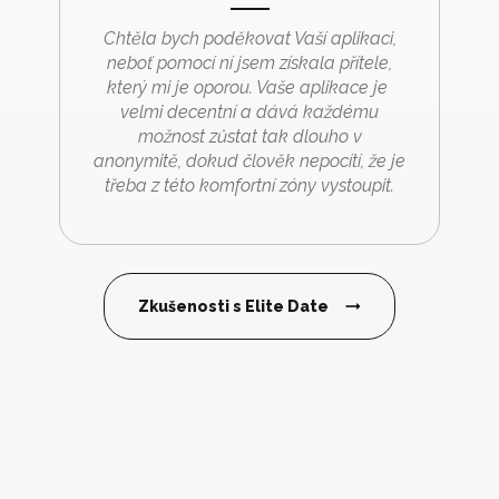
Chtěla bych poděkovat Vaší aplikaci,
neboť pomocí ní jsem získala přítele,
který mi je oporou. Vaše aplikace je
velmi decentní a dává každému
možnost zůstat tak dlouho v
anonymitě, dokud člověk nepocítí, že je
třeba z této komfortní zóny vystoupit.
Zkušenosti s Elite Date