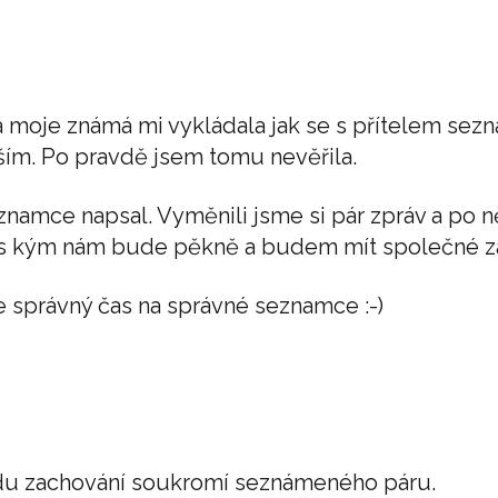
moje známá mi vykládala jak se s přítelem sezn
uším. Po pravdě jsem tomu nevěřila.
eznamce napsal. Vyměnili jsme si pár zpráv a po n
o s kým nám bude pěkně a budem mít společné zá
e správný čas na správné seznamce :-)
ůvodu zachování soukromí seznámeného páru.