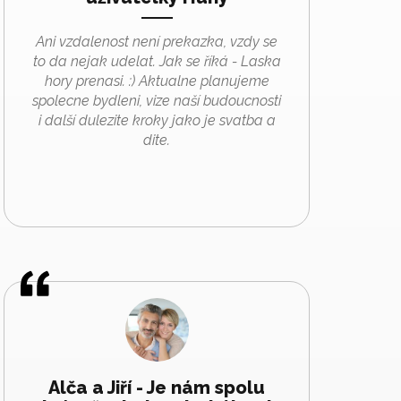
Ani vzdalenost není prekazka, vzdy se
to da nejak udelat. Jak se říká - Laska
hory prenasi. :) Aktualne planujeme
spolecne bydleni, vize naší budoucnosti
i další dulezite kroky jako je svatba a
dite.
Alča a Jiří - Je nám spolu