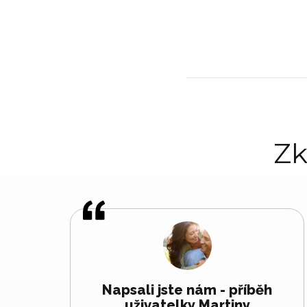
Zk
Napsali jste nám - příběh
uživatelky Martiny