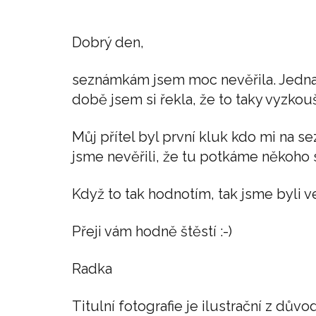
Dobrý den,
seznámkám jsem moc nevěřila. Jedna 
době jsem si řekla, že to taky vyzko
Můj přítel byl první kluk kdo mi na s
jsme nevěřili, že tu potkáme někoh
Když to tak hodnotím, tak jsme byli v
Přeji vám hodně štěstí :-)
Radka
Titulní fotografie je ilustrační z d