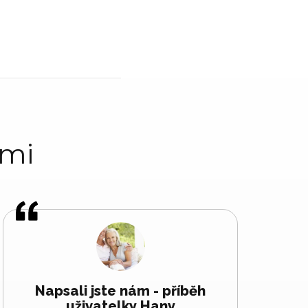
ami
Napsali jste nám - příběh
uživatelky Hany