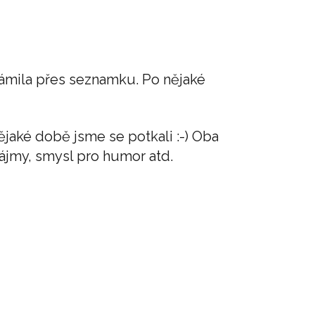
ámila přes seznamku. Po nějaké
ějaké době jsme se potkali :-) Oba
jmy, smysl pro humor atd.