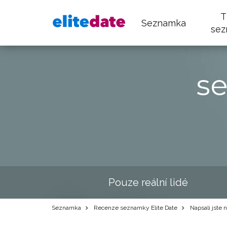
T
Seznamka
sez
s
Pouze reální lidé
Seznamka
Recenze seznamky Elite Date
Napsali jste 