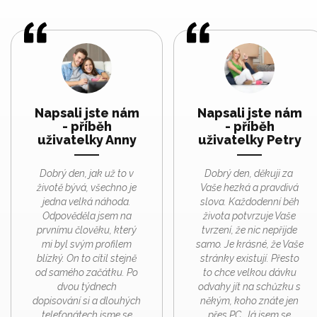
Napsali jste nám
Napsali jste nám
- příběh
- příběh
uživatelky Anny
uživatelky Petry
Dobrý den, jak už to v
Dobrý den, děkuji za
životě bývá, všechno je
Vaše hezká a pravdivá
jedna velká náhoda.
slova. Každodenní běh
Odpověděla jsem na
života potvrzuje Vaše
prvnímu člověku, který
tvrzení, že nic nepřijde
mi byl svým profilem
samo. Je krásné, že Vaše
blízký. On to cítil stejně
stránky existují. Přesto
od samého začátku. Po
to chce velkou dávku
dvou týdnech
odvahy jít na schůzku s
dopisování si a dlouhých
někým, koho znáte jen
telefonátech jsme se
přes PC. Já jsem se