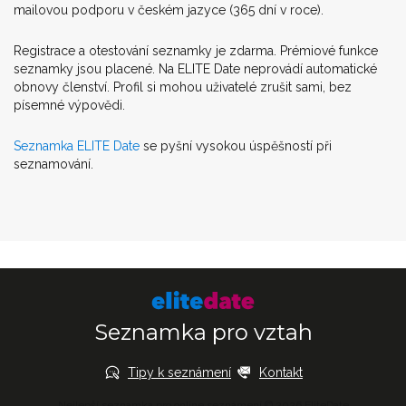
mailovou podporu v českém jazyce (365 dní v roce).
Registrace a otestování seznamky je zdarma. Prémiové funkce
seznamky jsou placené. Na ELITE Date neprovádí automatické
obnovy členství. Profil si mohou uživatelé zrušit sami, bez
písemné výpovědi.
Seznamka ELITE Date
se pyšní vysokou úspěšností při
seznamování.
Seznamka pro vztah
Tipy k seznámení
Kontakt
Nejlepší seznamka pro online seznámení © 2026 EliteDate