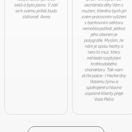
sešli a bylo jasno. V září
seznámila díky Vám s
se k svému příteli budu
mužem, kterého bych při
stěhovat. Anna
svém pracovním vytížení
v bankovním sektoru
nemohla potkat, jelikož
jeho oborem je
polygrafie. Myslím, že
nám je spolu hezky a
není to muž, který
nehledá rozptýlení
krátkodobého
charakteru. Tak nám
držte palce:-) Hezké dny
Vašemu týmu a
spokojené a hlavně
úspěšné klienty přeje
Vaše Petra