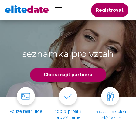
Registrovat
seznamka pro vztah
Chci si najít partnera
Pouze reální lidé
100 % profilů
Pouze lidé, kteří
prověřujeme
chtějí vztah