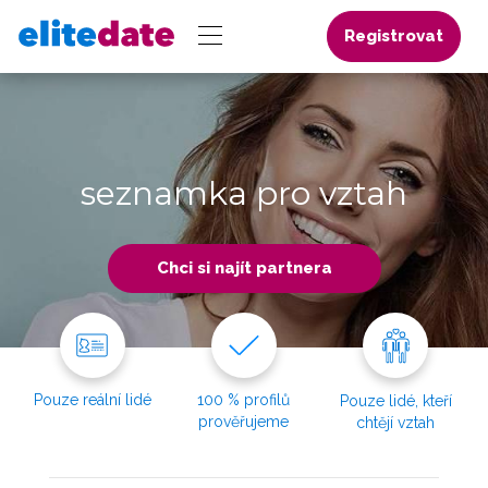
Registrovat
seznamka pro vztah
Chci si najít partnera
Pouze reální lidé
100 % profilů
Pouze lidé, kteří
prověřujeme
chtějí vztah