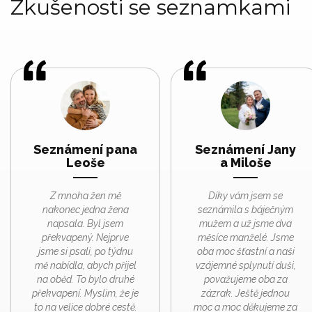
Zkušenosti se seznamkami
Seznámení pana
Seznámení Jany
Leoše
a Miloše
Z mnoha žen mě
Díky vám jsem se
nakonec jedna žena
seznámila s báječným
napsala. Byl jsem
mužem a už jsme dva
překvapený. Nejprve
měsíce manželé. Jsme
jsme si psali, po týdnu
oba moc šťastní a naši
mě nabídla, abych přijel
vzájemné splynutí duši,
na oběd. To bylo druhé
považujeme oba za
překvapení. Myslim, že je
zázrak. Ještě jednou
to na velice dobré cestě.
moc a moc děkujeme za