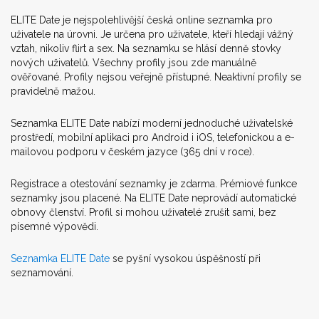
ELITE Date je nejspolehlivější česká online seznamka pro
uživatele na úrovni. Je určena pro uživatele, kteří hledají vážný
vztah, nikoliv flirt a sex. Na seznamku se hlásí denně stovky
nových uživatelů. Všechny profily jsou zde manuálně
ověřované. Profily nejsou veřejně přístupné. Neaktivní profily se
pravidelně mažou.
Seznamka ELITE Date nabízí moderní jednoduché uživatelské
prostředí, mobilní aplikaci pro Android i iOS, telefonickou a e-
mailovou podporu v českém jazyce (365 dní v roce).
Registrace a otestování seznamky je zdarma. Prémiové funkce
seznamky jsou placené. Na ELITE Date neprovádí automatické
obnovy členství. Profil si mohou uživatelé zrušit sami, bez
písemné výpovědi.
Seznamka ELITE Date
se pyšní vysokou úspěšností při
seznamování.