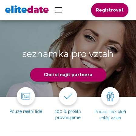
Registrovat
seznamka pro vztah
Chci si najít partnera
Pouze reální lidé
100 % profilů
Pouze lidé, kteří
prověřujeme
chtějí vztah