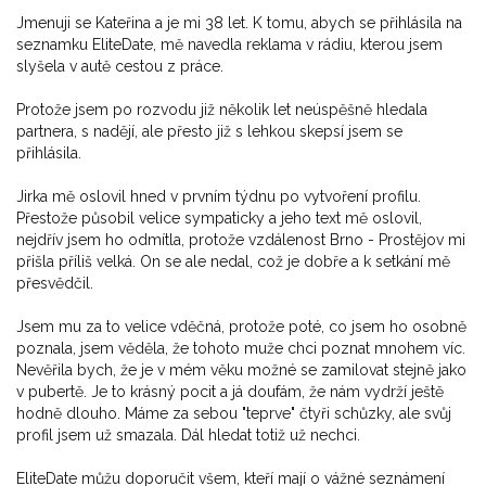
Jmenuji se Kateřina a je mi 38 let. K tomu, abych se přihlásila na
seznamku EliteDate, mě navedla reklama v rádiu, kterou jsem
slyšela v autě cestou z práce.
Protože jsem po rozvodu již několik let neúspěšně hledala
partnera, s nadějí, ale přesto již s lehkou skepsí jsem se
přihlásila.
Jirka mě oslovil hned v prvním týdnu po vytvoření profilu.
Přestože působil velice sympaticky a jeho text mě oslovil,
nejdřív jsem ho odmítla, protože vzdálenost Brno - Prostějov mi
přišla příliš velká. On se ale nedal, což je dobře a k setkání mě
přesvědčil.
Jsem mu za to velice vděčná, protože poté, co jsem ho osobně
poznala, jsem věděla, že tohoto muže chci poznat mnohem víc.
Nevěřila bych, že je v mém věku možné se zamilovat stejně jako
v pubertě. Je to krásný pocit a já doufám, že nám vydrží ještě
hodně dlouho. Máme za sebou "teprve" čtyři schůzky, ale svůj
profil jsem už smazala. Dál hledat totiž už nechci.
EliteDate můžu doporučit všem, kteří mají o vážné seznámení