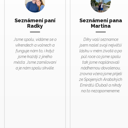
Seznámení paní
Seznámení pana
Radky
Martina
Jsme spolu, vídáme se o
Díky vaší seznamce
víkendech a volnech a
jsem našel svoji největší
funguje nám to, i když
lásku v mém životě a po
jsme každý z jiného
půl roce co jsme spolu
města. Jsme zamilovaní
tak jsme naplánovali
a je nám spolu skvěle.
nádhernou dovolenou,
zrovna včera jsme přijeli
ze Spojených Arabských
Emirátů (Dubai) a nikdy
na to nezapomeneme.