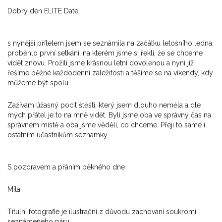
Dobrý den ELITE Date,
s nynější přítelem jsem se seznámila na začátku letošního ledna,
proběhlo první setkání, na kterém jsme si řekli, že se chceme
vidět znovu. Prožili jsme krásnou letní dovolenou a nyní již
řešíme běžné každodenní záležitosti a těšíme se na víkendy, kdy
můžeme být spolu.
Zažívám úžasný pocit štěstí, který jsem dlouho neměla a dle
mých přátel je to na mně vidět. Byli jsme oba ve správný čas na
správném místě a oba jsme věděli, co chceme. Přeji to samé i
ostatním účastníkům seznamky.
S pozdravem a přáním pěkného dne
Míla
Titulní fotografie je ilustrační z důvodu zachování soukromí
seznámeného páru.