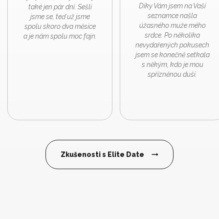
Díky Vám jsem na Vaší
také jen pár dní. Sešli
seznamce našla
jsme se, teď už jsme
úžasného muže mého
spolu skoro dva měsíce
srdce. Po několika
a je nám spolu moc fajn.
nevydařených pokusech
jsem se konečně setkala
s někým, kdo je mou
spřízněnou duší.
Zkušenosti s Elite Date