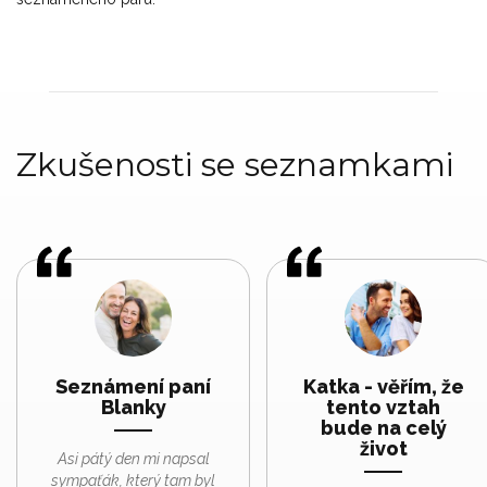
Zkušenosti se seznamkami
Seznámení paní
Katka - věřím, že
Blanky
tento vztah
bude na celý
život
Asi pátý den mi napsal
sympaťák, který tam byl