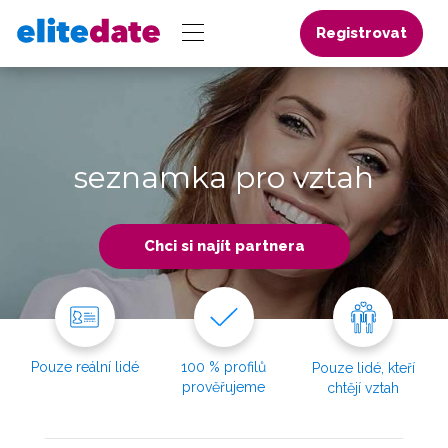
Registrovat
seznamka pro vztah
Chci si najít partnera
Pouze reální lidé
100 % profilů
Pouze lidé, kteří
prověřujeme
chtějí vztah