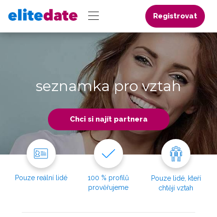
Registrovat
seznamka pro vztah
Chci si najít partnera
Pouze reální lidé
100 % profilů
Pouze lidé, kteří
prověřujeme
chtějí vztah