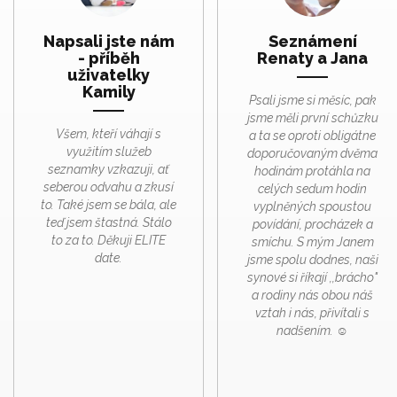
Napsali jste nám
Seznámení
- příběh
Renaty a Jana
uživatelky
Kamily
Psali jsme si měsíc, pak
jsme měli první schůzku
Všem, kteří váhají s
a ta se oproti obligátne
využitím služeb
doporučovaným dvěma
seznamky vzkazuji, ať
hodinám protáhla na
seberou odvahu a zkusí
celých sedum hodin
to. Také jsem se bála, ale
vyplněných spoustou
teď jsem štastná. Stálo
povídání, procházek a
to za to. Děkuji ELITE
smíchu. S mým Janem
date.
jsme spolu dodnes, naši
synové si říkají ,,brácho"
a rodiny nás obou náš
vztah i nás, přivítali s
nadšením. ☺️