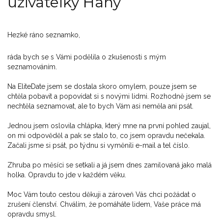
uživatelky Hany
Hezké ráno seznamko,
ráda bych se s Vámi podělila o zkušenosti s mým
seznamováním.
Na EliteDate jsem se dostala skoro omylem, pouze jsem se
chtěla pobavit a popovídat si s novými lidmi. Rozhodně jsem se
nechtěla seznamovat, ale to bych Vám asi neměla ani psát.
Jednou jsem oslovila chlápka, který mne na první pohled zaujal,
on mi odpověděl a pak se stalo to, co jsem opravdu nečekala.
Začali jsme si psát, po týdnu si vyměnili e-mail a tel číslo.
Zhruba po měsíci se setkali a já jsem dnes zamilovaná jako malá
holka. Opravdu to jde v každém věku.
Moc Vám touto cestou děkuji a zároveň Vás chci požádat o
zrušení členství. Chválím, že pomáháte lidem, Vaše práce má
opravdu smysl.