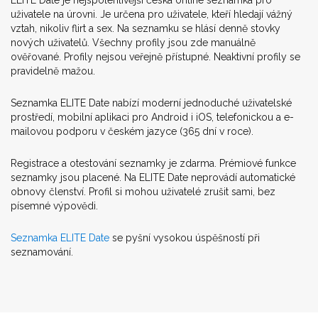
ELITE Date je nejspolehlivější česká online seznamka pro
uživatele na úrovni. Je určena pro uživatele, kteří hledají vážný
vztah, nikoliv flirt a sex. Na seznamku se hlásí denně stovky
nových uživatelů. Všechny profily jsou zde manuálně
ověřované. Profily nejsou veřejně přístupné. Neaktivní profily se
pravidelně mažou.
Seznamka ELITE Date nabízí moderní jednoduché uživatelské
prostředí, mobilní aplikaci pro Android i iOS, telefonickou a e-
mailovou podporu v českém jazyce (365 dní v roce).
Registrace a otestování seznamky je zdarma. Prémiové funkce
seznamky jsou placené. Na ELITE Date neprovádí automatické
obnovy členství. Profil si mohou uživatelé zrušit sami, bez
písemné výpovědi.
Seznamka ELITE Date
se pyšní vysokou úspěšností při
seznamování.