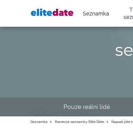
T
Seznamka
sez
s
Pouze reální lidé
Seznamka
Recenze seznamky Elite Date
Napsali jste 