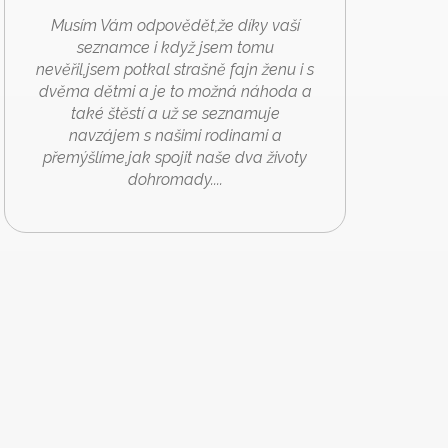
Musím Vám odpovědět,že díky vaší
seznamce i když jsem tomu
nevěřil,jsem potkal strašně fajn ženu i s
dvěma dětmi a je to možná náhoda a
také štěstí a už se seznamuje
navzájem s našimi rodinami a
přemýšlíme,jak spojit naše dva životy
dohromady....