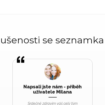
ušenosti se seznamk
Napsali jste nám - příběh
uživatele Milana
Srdečně zdravím váš celý tým