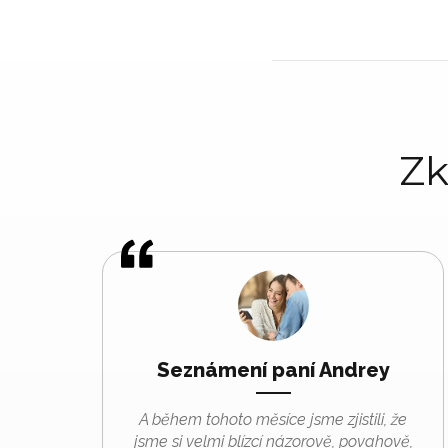
Zk
Seznámení paní Andrey
A během tohoto měsíce jsme zjistili, že
jsme si velmi blízcí názorově, povahově,