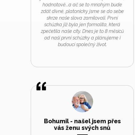
hodnotově...a ač se to mnohým bude
zdát divné, platonicky jsme se do sebe
skrze naše slova zamilovali. První
schůzka již byla jen formalita, která
zpečetila naše city. Dnes je to 8 měsíců
od naší první schůzky a plánujeme i
budoucí společný život.
Bohumil - našel jsem přes
vás ženu svých snů