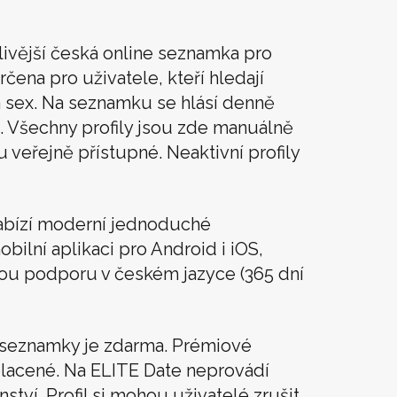
livější česká online seznamka pro
rčena pro uživatele, kteří hledají
t a sex. Na seznamku se hlásí denně
. Všechny profily jsou zde manuálně
u veřejně přístupné. Neaktivní profily
abízí moderní jednoduché
obilní aplikaci pro Android i iOS,
vou podporu v českém jazyce (365 dní
í seznamky je zdarma. Prémiové
lacené. Na ELITE Date neprovádí
tví. Profil si mohou uživatelé zrušit