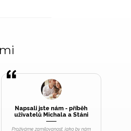
ami
Napsali jste nám - příběh
uživatelů Michala a Stáni
Prožíváme zamilovanost, jako by nám