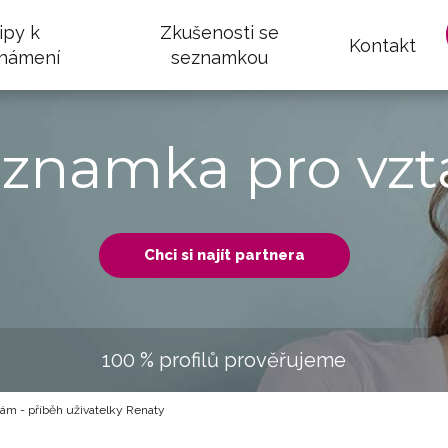
ipy k
Zkušenosti se
Kontakt
námení
seznamkou
eznamka pro vzt
Chci si najít partnera
100 % profilů prověřujeme
nám - příběh uživatelky Renaty