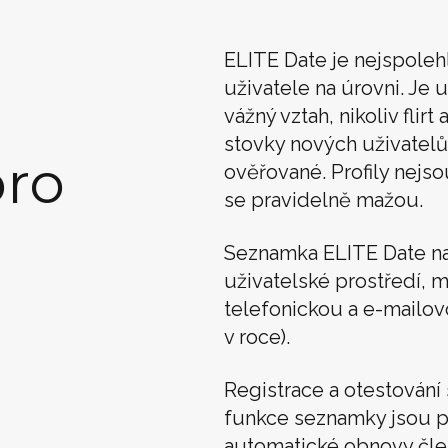
ELITE Date je nejspoleh
uživatele na úrovni. Je u
vážný vztah, nikoliv flir
stovky nových uživatelů
ro
ověřované. Profily nejso
se pravidelně mažou.
Seznamka ELITE Date n
uživatelské prostředí, m
telefonickou a e-mailo
v roce).
Registrace a otestován
funkce seznamky jsou p
automatické obnovy člens