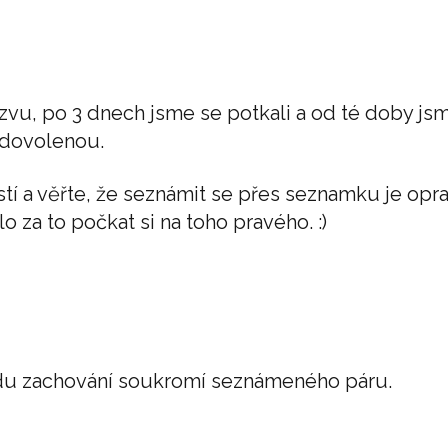
vu, po 3 dnech jsme se potkali a od té doby js
 dovolenou.
tí a věřte, že seznámit se přes seznamku je op
o za to počkat si na toho pravého. :)
ůvodu zachování soukromí seznámeného páru.