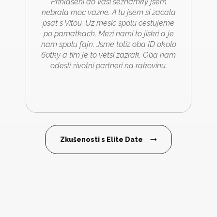
Prihlaseni do vasi seznamky jsem
nebrala moc vazne. A tu jsem si zacala
psat s Vitou. Uz mesic spolu cestujeme
po pamatkach. Mezi nami to jiskri a je
nam spolu fajn. Jsme totiz oba ID okolo
60tky a tim je to vetsi zazrak. Oba nam
odesli zivotni partneri na rakovinu.
Zkušenosti s Elite Date