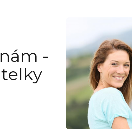
 nám -
telky