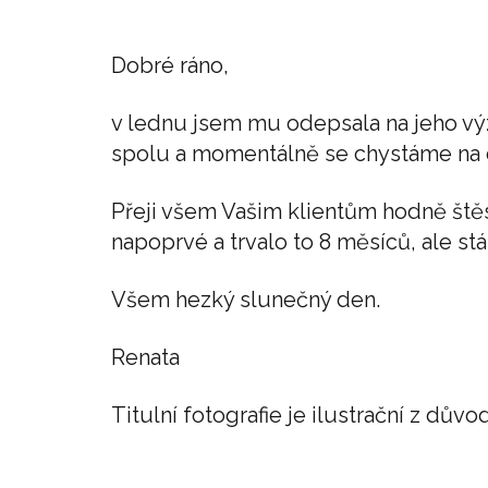
Dobré ráno,
v lednu jsem mu odepsala na jeho výz
spolu a momentálně se chystáme na
Přeji všem Vašim klientům hodně štěs
napoprvé a trvalo to 8 měsíců, ale stál
Všem hezký slunečný den.
Renata
Titulní fotografie je ilustrační z d