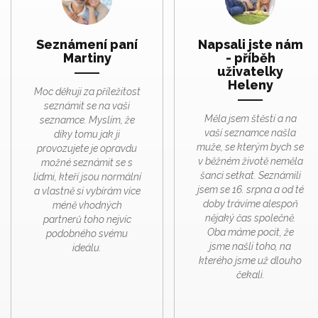
Seznámení paní
Napsali jste nám
Martiny
- příběh
uživatelky
Heleny
Moc děkuji za příležitost
seznámit se na vaši
Měla jsem štěstí a na
seznamce. Myslím, že
vaší seznamce našla
díky tomu jak ji
muže, se kterým bych se
provozujete je opravdu
v běžném životě neměla
možné seznámit se s
šanci setkat. Seznámili
lidmi, kteří jsou normální
jsem se 16. srpna a od té
a vlastně si vybírám více
doby trávíme alespoň
méně vhodných
nějaký čas společně.
partnerů toho nejvíc
Oba máme pocit, že
podobného svému
jsme našli toho, na
ideálu.
kterého jsme už dlouho
čekali.