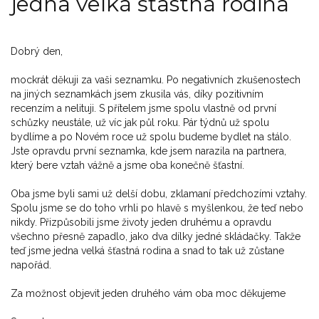
jedna velká šťastná rodina
Dobrý den,
mockrát děkuji za vaši seznamku. Po negativních zkušenostech
na jiných seznamkách jsem zkusila vás, díky pozitivním
recenzím a nelituji. S přítelem jsme spolu vlastně od první
schůzky neustále, už víc jak půl roku. Pár týdnů už spolu
bydlíme a po Novém roce už spolu budeme bydlet na stálo.
Jste opravdu první seznamka, kde jsem narazila na partnera,
který bere vztah vážně a jsme oba konečně šťastní.
Oba jsme byli sami už delší dobu, zklamaní předchozími vztahy.
Spolu jsme se do toho vrhli po hlavě s myšlenkou, že teď nebo
nikdy. Přizpůsobili jsme životy jeden druhému a opravdu
všechno přesně zapadlo, jako dva dílky jedné skládačky. Takže
teď jsme jedna velká šťastná rodina a snad to tak už zůstane
napořád.
Za možnost objevit jeden druhého vám oba moc děkujeme