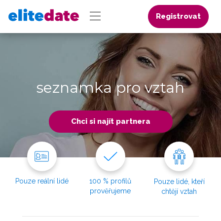
Registrovat
seznamka pro vztah
Chci si najít partnera
Pouze reální lidé
100 % profilů
Pouze lidé, kteří
prověřujeme
chtějí vztah