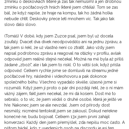
zmínku o deskovkách (které já zas tak nemusím) a jen drobnou
zmínku o počítačových hrách (které jsem chtěla). Tom se zas
bál, že když napíše, že hraje na kompu, tak ho žádná holka
nebude chtít. Deskovky přece letí mnohem víc. Tak jako tak
slovo dalo slovo.
(Tomáš) V době, kdy jsem Zuzce psal, jsem byl už docela
zoufalý. Dvacet dva dívek neodpovědělo ani na jednu zprávu, a
tak jsem si řekl, že už vlastně není co ztratit. Jako vždy jsem
napsal podrobnou zprávu a reagoval na otázky v profilu, avšak
odpověď jsem reálně stejně nečekal. Možná na mě byla až příliš
žádané „zboží", ale i tak jsem to riskl. O to větší šok, když přišla
odpověď. Celkem rychle jsme se domluvili na streamu jedné
počítačové hry, následně i videohovoru a pak dokonce
společného běhu. Všechno vypadalo skvěle, úžasně jsme si
rozuměli. Když jsem jí proto o pár dní později řekl, že o ní mám
vážný zájem, fakt jsem nečekal, že mi dá košem. Dost mě to
sebralo, o to víc, že jsem věděl o druhé osobě, která je ještě ve
hře. Nakonec jsem se ale nevzdal. Jsem od přírody dost
nesmělý, nicméně tentokrát jsem se zakousl. Dokud neřekne
konečné ne, budu bojovat. Celkem 13x jsem první zahájil
konverzaci. Každý den jsem přemýšlel, zda nepíšu moc často. A
přitom hádal, kdo z uvedených osob na discordu je asi ten