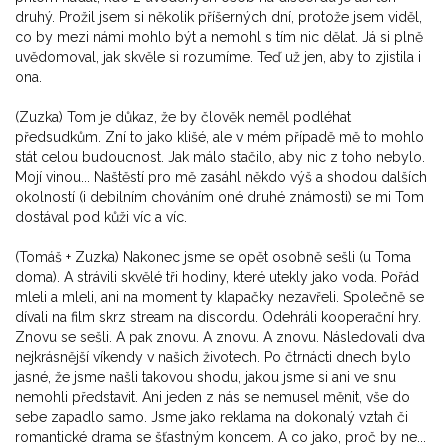
druhý. Prožil jsem si několik příšerných dní, protože jsem viděl,
co by mezi námi mohlo být a nemohl s tím nic dělat. Já si plně
uvědomoval, jak skvěle si rozumíme. Teď už jen, aby to zjistila i
ona.
(Zuzka) Tom je důkaz, že by člověk neměl podléhat
předsudkům. Zní to jako klišé, ale v mém případě mě to mohlo
stát celou budoucnost. Jak málo stačilo, aby nic z toho nebylo.
Mojí vinou... Naštěstí pro mě zasáhl někdo výš a shodou dalších
okolností (i debilním chováním oné druhé známosti) se mi Tom
dostával pod kůži víc a víc.
(Tomáš + Zuzka) Nakonec jsme se opět osobně sešli (u Toma
doma). A strávili skvělé tři hodiny, které utekly jako voda. Pořád
mleli a mleli, ani na moment ty klapačky nezavřeli. Společně se
dívali na film skrz stream na discordu. Odehráli kooperační hry.
Znovu se sešli. A pak znovu. A znovu. A znovu. Následovali dva
nejkrásnější víkendy v našich životech. Po čtrnácti dnech bylo
jasné, že jsme našli takovou shodu, jakou jsme si ani ve snu
nemohli představit. Ani jeden z nás se nemusel měnit, vše do
sebe zapadlo samo. Jsme jako reklama na dokonalý vztah či
romantické drama se šťastným koncem. A co jako, proč by ne...