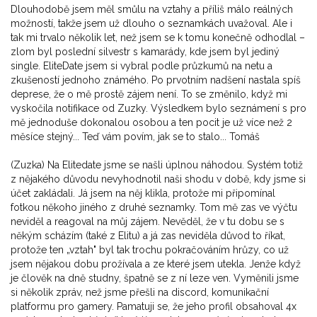
Dlouhodobě jsem měl smůlu na vztahy a příliš málo reálných
možností, takže jsem už dlouho o seznamkách uvažoval. Ale i
tak mi trvalo několik let, než jsem se k tomu konečně odhodlal –
zlom byl poslední silvestr s kamarády, kde jsem byl jediný
single. EliteDate jsem si vybral podle průzkumů na netu a
zkušeností jednoho známého. Po prvotním nadšení nastala spíš
deprese, že o mě prostě zájem není. To se změnilo, když mi
vyskočila notifikace od Zuzky. Výsledkem bylo seznámení s pro
mě jednoduše dokonalou osobou a ten pocit je už více než 2
měsíce stejný... Teď vám povím, jak se to stalo... Tomáš
(Zuzka) Na Elitedate jsme se našli úplnou náhodou. Systém totiž
z nějakého důvodu nevyhodnotil naši shodu v době, kdy jsme si
účet zakládali. Já jsem na něj klikla, protože mi připomínal
fotkou někoho jiného z druhé seznamky. Tom mě zas ve výčtu
neviděl a reagoval na můj zájem. Nevěděl, že v tu dobu se s
někým scházím (také z Elitu) a já zas neviděla důvod to říkat,
protože ten „vztah" byl tak trochu pokračováním hrůzy, co už
jsem nějakou dobu prožívala a ze které jsem utekla. Jenže když
je člověk na dně studny, špatně se z ní leze ven. Vyměnili jsme
si několik zpráv, než jsme přešli na discord, komunikační
platformu pro gamery. Pamatuji se, že jeho profil obsahoval 4x