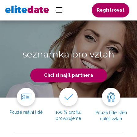
Registrovat
seznamka pro vztah
Chci si najít partnera
Pouze reální lidé
100 % profilů
Pouze lidé, kteří
prověřujeme
chtějí vztah