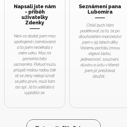
Napsali jste nám
Seznámení pana
- příběh
Lubomíra
uživatelky
Zdenky
Chtěl bych Vám
poděkovat za to, že po
Není co dodat jsem moc
dlouholetém manželství
spokojená i zamilovaná
jsem v 55 letech díky
a to jsem nečekala v
Vašemu portálu znovu
mém věku. Moc mi
objevil lásku,
pomohla tato
jedinečnost, souznění,
seznamka. Pokud můžu
důvěru a úctu v kteréž
přispět malou radou tak
jsem již přestával
ať se ženy nebojí ozvat
doufat...
se jako první, muži tam
asi spí. Já to udělala a
vyplatilo se.