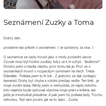
Seznámení Zuzky a Toma
Dobrý den,
posíláme náš příběh o seznámení. :) Je společný za oba. ;)
O seznamce se často hovoří jako o místu poslední šance.
Člověk musí být hodně zoufalý, když se k ní uchýlí... Skutečně?
Dlouho jsem si kladla otázku, proč tomu tak je. Proč se o
seznamkách hovoří s rozpačitým úsměvem na rtech. Třeba
Elitedate... Potkala jsem tu tři lidi... Z jednoho se stal vynikající
kamarád. Druhý byl chyba a solidní přešlap vedle. Ten třetí... je
moje životní láska. Nikdy jsem si nemyslela, že najdu někoho,
kdo nejenže bude splňovat všechna moje přání a kritéria, ale
ještě je mnohokrát přesáhne. A pak jsem ho potkala tady. Trochu
náhodou. Teď vám povím, jak se to stalo... Zuzka