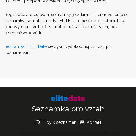
mailovou podporu v českém jazyce (365 dní v roce).
Registrace a otestování seznamky je zdarma. Prémiové funkce
seznamky jsou placené. Na ELITE Date neprovádí automatické
obnovy členství. Profil si mohou uživatelé zrušit sami, bez
písemné výpovědi.
Seznamka ELITE Date
se pyšní vysokou úspěšností při
seznamování.
Seznamka pro vztah
Tipy k seznámení
Kontakt
Nejlepší seznamka pro online seznámení © 2026 EliteDate