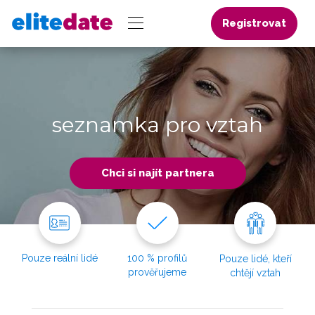
Registrovat
seznamka pro vztah
Chci si najít partnera
Pouze reální lidé
100 % profilů
Pouze lidé, kteří
prověřujeme
chtějí vztah