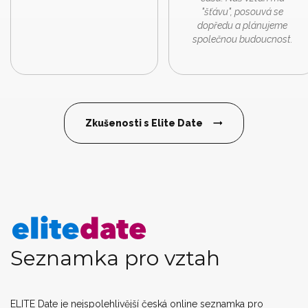
"šťávu", posouvá se
dopředu a plánujeme
společnou budoucnost.
Zkušenosti s Elite Date
Seznamka pro vztah
ELITE Date je nejspolehlivější česká online seznamka pro