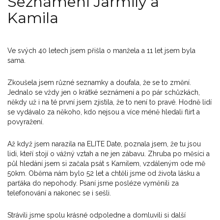
Seznámení Jarmily a
Kamila
Ve svých 40 letech jsem přišla o manžela a 11 let jsem byla
sama.
Zkoušela jsem různé seznamky a doufala, že se to změní.
Jednalo se vždy jen o krátké seznámení a po pár schůzkách,
někdy už i na té první jsem zjistila, že to není to pravé. Hodně lidí
se vydávalo za někoho, kdo nejsou a více méně hledali flirt a
povyražení.
Až když jsem narazila na ELITE Date, poznala jsem, že tu jsou
lidi, kteří stojí o vážný vztah a ne jen zábavu. Zhruba po měsíci a
půl hledání jsem si začala psát s Kamilem, vzdáleným ode mě
50km. Oběma nám bylo 52 let a chtěli jsme od života lásku a
parťáka do nepohody. Psaní jsme posléze vyměnili za
telefonování a nakonec se i sešli.
Strávili jsme spolu krásné odpoledne a domluvili si další