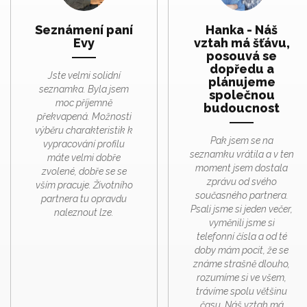
Seznámení paní
Hanka - Náš
Evy
vztah má šťávu,
posouvá se
dopředu a
Jste velmi solidní
plánujeme
seznamka. Byla jsem
společnou
moc příjemně
budoucnost
překvapená. Možnosti
výběru charakteristik k
Pak jsem se na
vypracování profilu
seznamku vrátila a v ten
máte velmi dobře
moment jsem dostala
zvolené, dobře se se
zprávu od svého
vším pracuje. Životního
současného partnera.
partnera tu opravdu
Psali jsme si jeden večer,
naleznout lze.
vyměnili jsme si
telefonní čísla a od té
doby mám pocit, že se
známe strašně dlouho,
rozumíme si ve všem,
trávíme spolu většinu
času. Náš vztah má