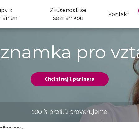
ipy k
Zkušenosti se
Kontakt
námení
seznamkou
eznamka pro vzt
Chci si najít partnera
100 % profilů prověřujeme
dka a Terezy