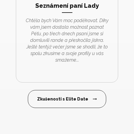
Seznámení paní Lady
Chtěla bych Vám moc poděkovat. Díky
vám jsem dostala možnost poznat
Péťu, po třech dnech psaní jsme si
domluvili rande a přeskočila jiskra.
Ještě tentýž večer jsme se shodli, že to
spolu zkusíme a svoje profily u vás
smažeme...
Zkušenosti s Elite Date