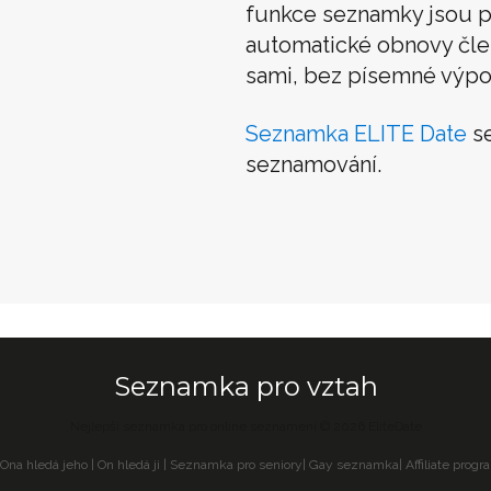
funkce seznamky jsou p
automatické obnovy člens
sami, bez písemné výpo
Seznamka ELITE Date
se
seznamování.
Seznamka pro vztah
Nejlepší seznamka pro online seznámení © 2026 EliteDate
Ona hledá jeho
|
On hledá ji
|
Seznamka pro seniory
|
Gay seznamka
|
Affiliate progr