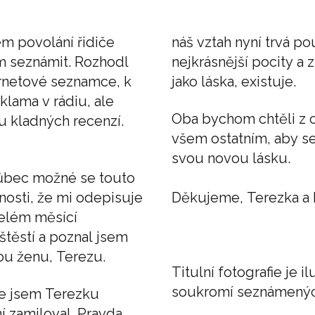
ém povolání řidiče
náš vztah nyní trvá p
m seznámit. Rozhodl
nejkrásnější pocity a z
ernetové seznamce, k
jako láska, existuje.
lama v rádiu, ale
Oba bychom chtěli z 
u kladných recenzí.
všem ostatním, aby se 
svou novou lásku.
vůbec možné se touto
nosti, že mi odepisuje
Děkujeme, Terezka a
celém měsící
štěstí a poznal jsem
ou ženu, Terezu.
Titulní fotografie je 
soukromí seznámených
ile jsem Terezku
í zamiloval. Pravda,