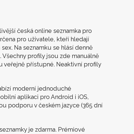
livější česká online seznamka pro
rčena pro uživatele, kteří hledají
t a sex. Na seznamku se hlásí denně
. Všechny profily jsou zde manuálně
u veřejně přístupné. Neaktivní profily
abízí moderní jednoduché
obilní aplikaci pro Android i iOS,
vou podporu v českém jazyce (365 dní
í seznamky je zdarma. Prémiové