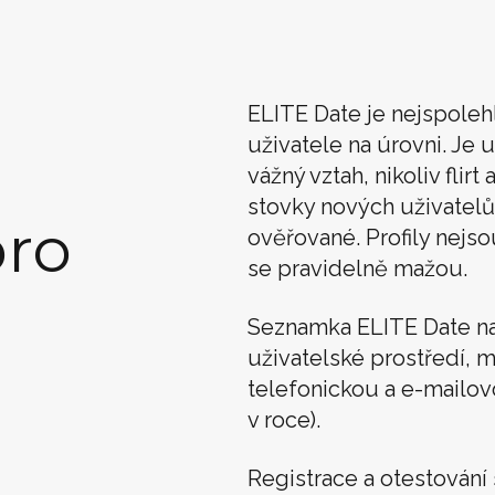
ELITE Date je nejspoleh
uživatele na úrovni. Je u
vážný vztah, nikoliv flir
stovky nových uživatelů
ro
ověřované. Profily nejso
se pravidelně mažou.
Seznamka ELITE Date n
uživatelské prostředí, m
telefonickou a e-mailo
v roce).
Registrace a otestován