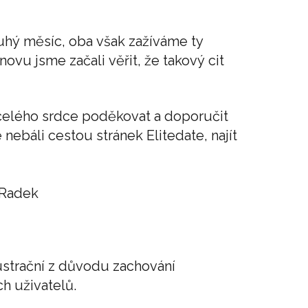
ouhý měsíc, oba však zažíváme ty
novu jsme začali věřit, že takový cit
celého srdce poděkovat a doporučit
nebáli cestou stránek Elitedate, najít
 Radek
ilustrační z důvodu zachování
 uživatelů.