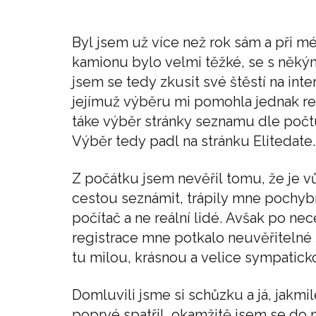
Byl jsem už více než rok sám a při m
kamionu bylo velmi těžké, se s něký
jsem se tedy zkusit své štěstí na int
jejímuž výběru mi pomohla jednak rek
táke výběr stránky seznamu dle počt
Výběr tedy padl na stránku Elitedate.
Z počátku jsem nevěřil tomu, že je 
cestou seznámit, trápily mne pochyb
počítač a ne reální lidé. Avšak po ne
registrace mne potkalo neuvěřitelné 
tu milou, krásnou a velice sympatick
Domluvili jsme si schůzku a já, jakm
poprvé spatřil, okamžitě jsem se do n