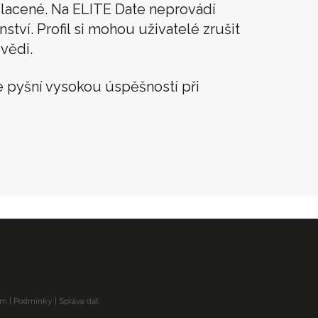
lacené. Na ELITE Date neprovádí
tví. Profil si mohou uživatelé zrušit
vědi.
 pyšní vysokou úspěšností při
am
|
Podmínky
|
Správa dat