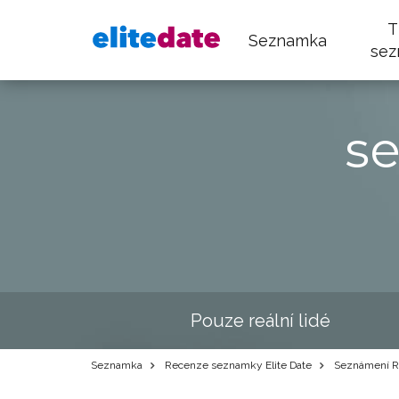
T
Seznamka
sez
s
Pouze reální lidé
Seznamka
Recenze seznamky Elite Date
Seznámení Ra