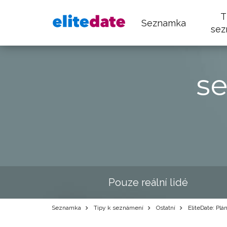
T
Seznamka
sez
s
Pouze reální lidé
Seznamka
Tipy k seznámení
Ostatní
EliteDate: Plá