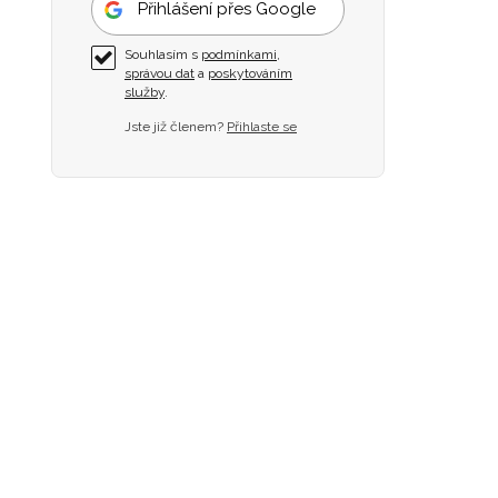
Přihlášení přes Google
Souhlasím s
podmínkami
,
správou dat
a
poskytováním
služby
.
Jste již členem?
Přihlaste se