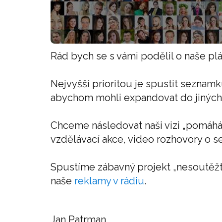
Rád bych se s vámi podělil o naše pl
Nejvyšší prioritou je spustit seznam
abychom mohli expandovat do jiných z
Chceme následovat naši vizi „pomáhá
vzdělávací akce, video rozhovory o s
Spustíme zábavný projekt „nesoutěžte
naše
reklamy v rádiu
.
Jan Patrman