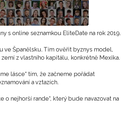
ány s online seznamkou EliteDate na rok 2019.
ku ve Španělsku. Tím ověřit byznys model,
emí z vlastního kapitálu, konkrétně Mexika.
me lásce“ tím, že začneme pořádat
eznamování a vztazích.
 o nejhorší rande“, který bude navazovat na