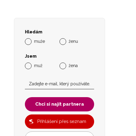
Hledám
muže
ženu
Jsem
muž
žena
Chci si najít partnera
Přihlášení přes seznam