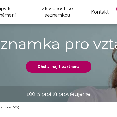
ipy k
Zkušenosti se
Kontakt
námení
seznamkou
eznamka pro vzt
Chci si najít partnera
100 % profilů prověřujeme
ny na rok 2019