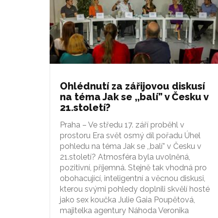
Ohlédnutí za zářijovou diskusí
na téma Jak se ,,balí” v Česku v
21.století?
Praha – Ve středu 17. září proběhl v
prostoru Era svět osmý díl pořadu Úhel
pohledu na téma Jak se ,,balí” v Česku v
21.století? Atmosféra byla uvolněná,
pozitivní, příjemná. Stejně tak vhodná pro
obohacující, inteligentní a věcnou diskusi,
kterou svými pohledy doplnili skvělí hosté
jako sex koučka Julie Gaia Poupětová,
majitelka agentury Náhoda Veronika