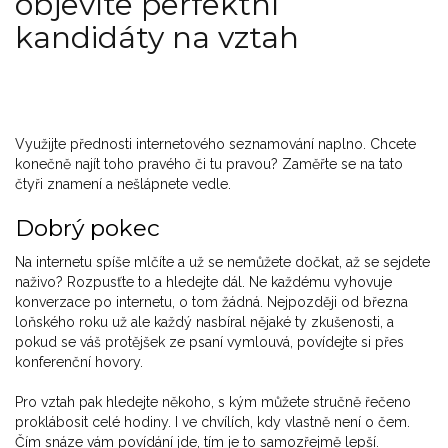
objevíte perfektní
kandidáty na vztah
Využijte přednosti internetového seznamování naplno. Chcete
konečně najít toho pravého či tu pravou? Zaměřte se na tato
čtyři znamení a nešlápnete vedle.
Dobrý pokec
Na internetu spíše mlčíte a už se nemůžete dočkat, až se sejdete
naživo? Rozpusťte to a hledejte dál. Ne každému vyhovuje
konverzace po internetu, o tom žádná. Nejpozději od března
loňského roku už ale každý nasbíral nějaké ty zkušenosti, a
pokud se váš protějšek ze psaní vymlouvá, povídejte si přes
konferenční hovory.
Pro vztah pak hledejte někoho, s kým můžete stručně řečeno
proklábosit celé hodiny. I ve chvílích, kdy vlastně není o čem.
Čím snáze vám povídání jde, tím je to samozřejmě lepší.