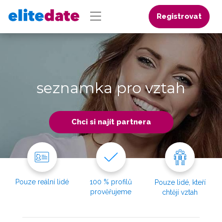
Registrovat
seznamka pro vztah
Chci si najít partnera
Pouze reální lidé
100 % profilů
Pouze lidé, kteří
prověřujeme
chtějí vztah