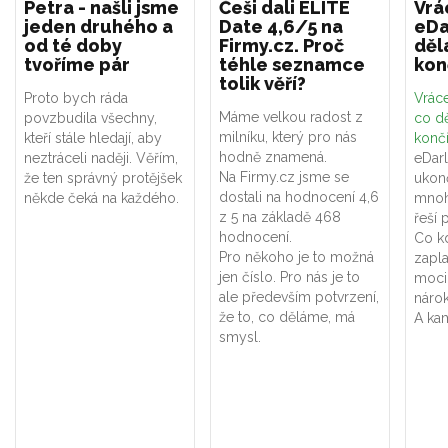
Petra - našli jsme
Češi dali ELITE
Vrá
jeden druhého a
Date 4,6/5 na
eDa
od té doby
Firmy.cz. Proč
děl
tvoříme pár
téhle seznamce
kon
tolik věří?
Proto bych ráda
Vráce
Máme velkou radost z
povzbudila všechny,
co dě
milníku, který pro nás
kteří stále hledají, aby
konč
hodně znamená.
neztráceli naději. Věřím,
eDar
Na Firmy.cz jsme se
že ten správný protějšek
ukon
dostali na hodnocení 4,6
někde čeká na každého.
mnoh
z 5 na základě 468
řeší 
hodnocení.
Co k
Pro někoho je to možná
zapla
jen číslo. Pro nás je to
moci
ale především potvrzení,
náro
že to, co děláme, má
A kam
smysl.