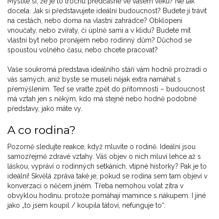
Myslíte si, že je to trochu předčasné ve vašem věku? Ne tak
docela. Jak si představujete ideální budoucnost? Budete ji trávit
na cestách, nebo doma na vlastní zahrádce? Obklopeni
vnoučaty, nebo zvířaty, či úplně sami a v klidu? Budete mít
vlastní byt nebo pronájem nebo rodinný dům? Důchod se
spoustou volného času, nebo chcete pracovat?
Vaše soukromá představa ideálního stáří vám hodně prozradí o
vás samých, aniž byste se museli nějak extra namáhat s
přemýšlením. Teď se vraťte zpět do přítomnosti – budoucnost
má vztah jen s někým, kdo má stejné nebo hodně podobné
představy, jako máte vy.
A co rodina?
Pozorně sledujte reakce, když mluvíte o rodině. Ideální jsou
samozřejmě zdravé vztahy. Váš objev o nich mluví lehce až s
láskou, vypráví o rodinných setkáních, vtipné historky? Pak je to
ideální! Skvělá zpráva také je, pokud se rodina sem tam objeví v
konverzaci o něčem jiném. Třeba nemohou volat zítra v
obvyklou hodinu, protože pomáhají mamince s nákupem. I jiné
jako „to jsem koupil / koupila tátovi, nefunguje to“.