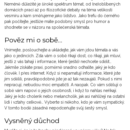
Neméně důležité je široké spektrum témat, od (ne)oblíbených
domácích prací až po filozofické debaty na téma velikosti
vesmíru a kam směřujeme jako lidstvo. Jako trefu do černého
pak počítejte, jestliže máte podobný smysl pro humor a
shodnete se v názoru na společenská témata.
Pověz mi o sobě…
Vnímejte, poslouchejte a ukládejte, jak vám jdou témata a vás
jako o jedincích. Zda vám o sobě říkají dost, co říkají, jak mluví,
jestli z vás tahají i informace, které (ještě) nechcete sdělit…
Jakmile získáte praxi, poměrně snadno odhalíte, jaký je kdo
člověk. I přes internet. Když si nepamatují informace, které jste
jim sdělili, pravděpodobně jste je až tak nezaujali. Pokud s nimi
nepracují, nebudou moc empatičtí. A naopak. Co vám sdělují o
sobě vám napoví o jejich osobnosti, i když to nahlas neříkají.
Jaký je kdo cholerik nebo melancholik, jak asi nahlížejí na ostatní
lidi i vztahy celkově… Vyberte si někoho, kdo je vám sympatický.
V tomto bodě zásadně nepodceňujte svůj šestý smysl.
Vysněný důchod