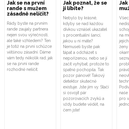
Jak se na první
Jak poznat, že se
Jak
rande s mužem
jí líbíte?
mu
zásadně nelíčit?
Nebylo by krásné,
Všec
Rády byste na prvním
kdyby se nad každou
nedis
rande zaujaly partnera
dívkou vznášel ukazatel
scho
nejen svou výřečností,
s procentuální šancí,
na mu
ale také vzhledem? Ten
jakou u ní máte?
jejic
je totiž na první schůzce
Nemuseli byste pak
ženy 
většinou zásadní. Dáme
tápat a odcházet s
okamž
vám tedy několik rad, jak
nepořízenou, nebo se jí
sezn
se na první rande
začít vyhýbat, protože to
prob
rozhodně nelíčit.
špatně pochopila. Tak
právě
pozor pánové! Takový
neovl
detektor skutečně
techn
existuje. Jste jím vy. Stačí
Podív
si osvojit pár
naše
pozorovacích zvyků a
pro 
vždy budete vědět, na
jedno
čem jste!