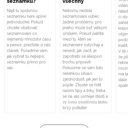
seznamku?
všechny
vsta
Najít tu správnou
Někomu nedělá
nálad
seznamku není úplně
seznamování vůbec
či do
jednoduché. Pokud
žádné problémy, pro
zahlé
chcete obětovat
jiného může být velkým
krásn
seznamování co
oříškem. Pokud patříte
objí
nejmenší množství času
mezi ty, kteří se
podo
a peněz, přečtěte si náš
seznámení ostýchají a
kvali
článek. Poradíme vám,
nevědí, jak začít, je
V té 
jak vybrat tu nejlepší
zapotřebí se alespoň
že js
seznamku přímo pro
trochu připravit.
řekne
vás.
Pokusíme se vám tuto
možn
nelehkou situaci
má t
zjednodušit, jak jen to
stále
půjde. Zkuste se řídit
špat
našimi tipy a triky, třeba
se na vás usměje štěstí a
vy svou osudovou lásku
brzy potkáte!