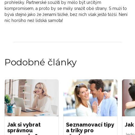
prohřešky. Partnerské soužití by mělo být určitým
kompromisem, a proto by se měly snažit obě strany. S muži to
bývá stejně jako že ženami těžké, bez nich však ještě těžší. Není
nic horšího než lidská samota!
Podobné články
Jak si vybrat
Seznamovací tipy
Jak
správnou
a triky pro
Jedn