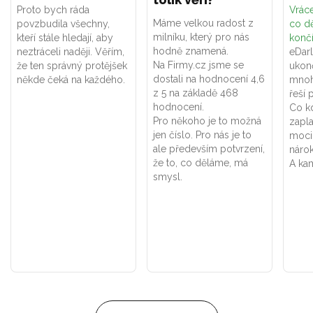
Proto bych ráda
Vráce
Máme velkou radost z
povzbudila všechny,
co dě
milníku, který pro nás
kteří stále hledají, aby
konč
hodně znamená.
neztráceli naději. Věřím,
eDar
Na Firmy.cz jsme se
že ten správný protějšek
ukon
dostali na hodnocení 4,6
někde čeká na každého.
mnoh
z 5 na základě 468
řeší 
hodnocení.
Co k
Pro někoho je to možná
zapla
jen číslo. Pro nás je to
moci
ale především potvrzení,
náro
že to, co děláme, má
A kam
smysl.