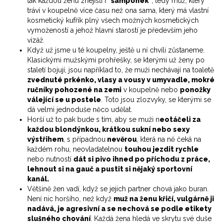
tak každou ženu znejistí i
"šampónek"
, tedy muž, který
tráví v koupelně více času než ona sama, který má vlastní
kosmetický kufřík plný všech možných kosmetických
vymožeností a jehož hlavní starostí je především jeho
vizáž.
Když už jsme u té koupelny, ještě u ní chvíli zůstaneme.
Klasickými mužskými prohřešky, se kterými už ženy po
staletí bojují, jsou například to, že muži nechávají na toaletě
zvednuté prkénko, vlasy a vousy v umyvadle, mokré
ručníky pohozené na zemi
v koupelně nebo
ponožky
válející se u postele
. Toto jsou zlozvyky, se kterými se
dá velmi jednoduše něco udělat.
Horší už to pak bude s tím, aby se muži n
eotáčeli za
každou blondýnkou, krátkou sukní nebo sexy
výstřihem
, s případnou
nevěrou
, která na ně čeká na
každém rohu, neovladatelnou
touhou jezdit rychle
nebo nutností
dát si pivo ihned po příchodu z práce,
lehnout si na gauč a pustit si nějaký sportovní
kanál.
Většině žen vadí, když se jejich partner chová jako buran.
Není nic horšího, než když
muž na ženu křičí, vulgárně ji
nadává, je agresivní a se nechová se podle etikety
slušného chování
. Každá žena hledá ve skrytu své duše