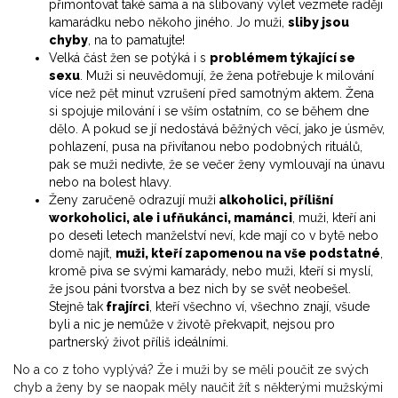
přimontovat také sama a na slibovaný výlet vezmete raději
kamarádku nebo někoho jiného. Jo muži,
sliby jsou
chyby
, na to pamatujte!
Velká část žen se potýká i s
problémem týkající se
sexu
. Muži si neuvědomují, že žena potřebuje k milování
více než pět minut vzrušení před samotným aktem. Žena
si spojuje milování i se vším ostatním, co se během dne
dělo. A pokud se jí nedostává běžných věcí, jako je úsměv,
pohlazení, pusa na přivítanou nebo podobných rituálů,
pak se muži nedivte, že se večer ženy vymlouvají na únavu
nebo na bolest hlavy.
Ženy zaručeně odrazují muži
alkoholici, přílišní
workoholici, ale i ufňukánci, mamánci
, muži, kteří ani
po deseti letech manželství neví, kde mají co v bytě nebo
domě najít,
muži, kteří zapomenou na vše podstatné
,
kromě piva se svými kamarády, nebo muži, kteří si myslí,
že jsou páni tvorstva a bez nich by se svět neobešel.
Stejně tak
frajírci
, kteří všechno ví, všechno znají, všude
byli a nic je nemůže v životě překvapit, nejsou pro
partnerský život příliš ideálními.
No a co z toho vyplývá? Že i muži by se měli poučit ze svých
chyb a ženy by se naopak měly naučit žít s některými mužskými