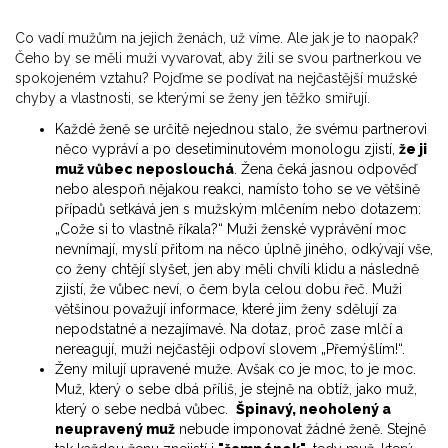
Co vadí mužům na jejich ženách, už víme. Ale jak je to naopak?
Čeho by se měli muži vyvarovat, aby žili se svou partnerkou ve
spokojeném vztahu? Pojďme se podívat na nejčastější mužské
chyby a vlastnosti, se kterými se ženy jen těžko smiřují.
Každé ženě se určitě nejednou stalo, že svému partnerovi
něco vypráví a po desetiminutovém monologu zjistí,
že ji
muž vůbec neposlouchá
. Žena čeká jasnou odpověď
nebo alespoň nějakou reakci, namísto toho se ve většině
případů setkává jen s mužským mlčením nebo dotazem:
„Cože si to vlastně říkala?“ Muži ženské vyprávění moc
nevnímají, myslí přitom na něco úplně jiného, odkývají vše,
co ženy chtějí slyšet, jen aby měli chvíli klidu a následně
zjistí, že vůbec neví, o čem byla celou dobu řeč. Muži
většinou považují informace, které jim ženy sdělují za
nepodstatné a nezajímavé. Na dotaz, proč zase mlčí a
nereagují, muži nejčastěji odpoví slovem „Přemýšlím!“.
Ženy milují upravené muže. Avšak co je moc, to je moc.
Muž, který o sebe dbá příliš, je stejně na obtíž, jako muž,
který o sebe nedbá vůbec.
Špinavý, neoholený a
neupravený muž
nebude imponovat žádné ženě. Stejně