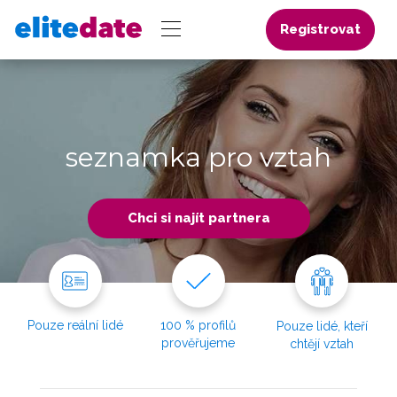
Registrovat
seznamka pro vztah
Chci si najít partnera
Pouze reální lidé
100 % profilů
Pouze lidé, kteří
prověřujeme
chtějí vztah