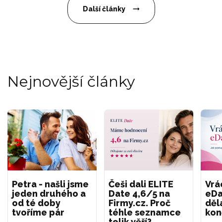
Další články
Nejnovější články
Petra - našli jsme
Češi dali ELITE
Vrá
jeden druhého a
Date 4,6/5 na
eDa
od té doby
Firmy.cz. Proč
děl
tvoříme pár
téhle seznamce
kon
tolik věří?