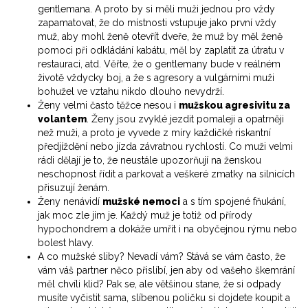
gentlemana. A proto by si měli muži jednou pro vždy
zapamatovat, že do místnosti vstupuje jako první vždy
muž, aby mohl ženě otevřít dveře, že muž by měl ženě
pomoci při odkládání kabátu, měl by zaplatit za útratu v
restauraci, atd. Věřte, že o gentlemany bude v reálném
životě vždycky boj, a že s agresory a vulgárními muži
bohužel ve vztahu nikdo dlouho nevydrží.
Ženy velmi často těžce nesou i
mužskou agresivitu za
volantem
. Ženy jsou zvyklé jezdit pomaleji a opatrněji
než muži, a proto je vyvede z míry každičké riskantní
předjíždění nebo jízda závratnou rychlostí. Co muži velmi
rádi dělají je to, že neustále upozorňují na ženskou
neschopnost řídit a parkovat a veškeré zmatky na silnicích
přisuzují ženám.
Ženy nenávidí
mužské nemoci
a s tím spojené fňukání,
jak moc zle jim je. Každý muž je totiž od přírody
hypochondrem a dokáže umřít i na obyčejnou rýmu nebo
bolest hlavy.
A co mužské sliby? Nevadí vám? Stává se vám často, že
vám váš partner něco přislíbí, jen aby od vašeho škemrání
měl chvíli klid? Pak se, ale většinou stane, že si odpady
musíte vyčistit sama, slíbenou poličku si dojdete koupit a