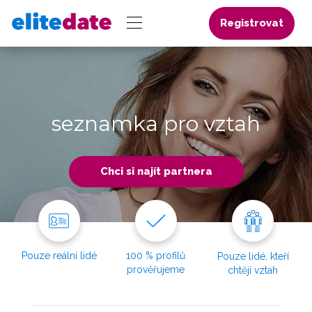
Registrovat
seznamka pro vztah
Chci si najít partnera
Pouze reální lidé
100 % profilů
Pouze lidé, kteří
prověřujeme
chtějí vztah