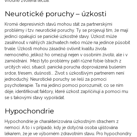
vhodně zvolená léčba.
Neurotické poruchy – úzkosti
Kromě depresivních stavů mohou stát za partnerskými
problémy i tzv. neurotické poruchy. Ty se projevují tím, že mají
jedinci opakující se panické úzkostné stavy. Úzkost může
zasáhnout v náhlých záchvatech nebo může na jedince působit
trvale. Úzkosti mohou zásadně ovlivnit kvalitu života
nemocného, jelikož ho omezují nejen v osobním životě, ale i v
zaměstnání. Mezi tyto problémy patří různé fobie (strach z
určitých věcí, situací), panická porucha doprovázená bušením
srdce, třesem, dušností... Život s úzkostlivým partnerem není
jednoduchý. Neurotické poruchy se řeší za pomoci
psychoterapie. Ta má jedinci pomoci porozumět, co se ním
děje, identifikovat faktory, které úzkost zapříčiňují a pomoci mu
se s takovými stavy vypořádat.
Hypochondrie
Hypochondrie je charakterizována úzkostným strachem z
nemocí. A to i v případě, kdy je dotyčná osoba ujišťována
lékařem, že je ve výborném zdravotním stavu. Pro hypochondry