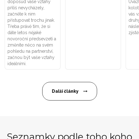
doposud vaše vztahy
Uváz
příliš nevycházely,
kolot
začněte k nim
vás v
přistupovat trochu jinak.
druhý
Třeba právě tím, že si
násle
dáte letos nějaké
zjistě
novoroční předsevzetí a
změníte něco na svém
pohledu na partnerství,
začnou být vaše vztahy
ideálními.
Další články
Seznamky podle toho koho