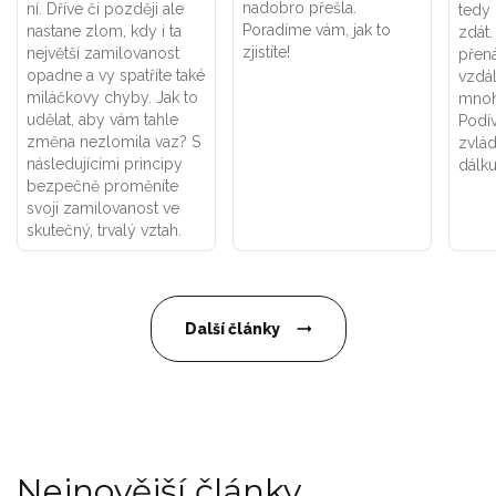
nadobro přešla.
ní. Dříve či později ale
tedy
Poradíme vám, jak to
nastane zlom, kdy i ta
zdát.
zjistíte!
největší zamilovanost
přená
opadne a vy spatříte také
vzdá
miláčkovy chyby. Jak to
mnoh
udělat, aby vám tahle
Podív
změna nezlomila vaz? S
zvlád
následujícími principy
dálku
bezpečně proměníte
svoji zamilovanost ve
skutečný, trvalý vztah.
Další články
Nejnovější články