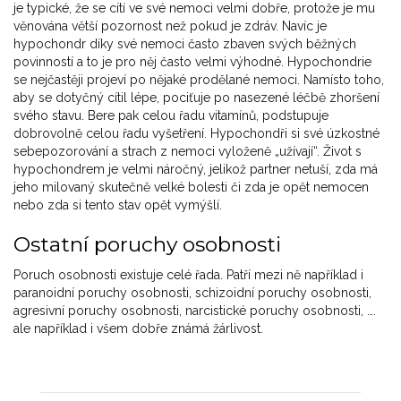
je typické, že se cítí ve své nemoci velmi dobře, protože je mu
věnována větší pozornost než pokud je zdráv. Navíc je
hypochondr díky své nemoci často zbaven svých běžných
povinností a to je pro něj často velmi výhodné. Hypochondrie
se nejčastěji projeví po nějaké prodělané nemoci. Namísto toho,
aby se dotyčný cítil lépe, pociťuje po nasezené léčbě zhoršení
svého stavu. Bere pak celou řadu vitamínů, podstupuje
dobrovolně celou řadu vyšetření. Hypochondři si své úzkostné
sebepozorování a strach z nemoci vyloženě „užívají“. Život s
hypochondrem je velmi náročný, jelikož partner netuší, zda má
jeho milovaný skutečně velké bolesti či zda je opět nemocen
nebo zda si tento stav opět vymýšlí.
Ostatní poruchy osobnosti
Poruch osobnosti existuje celé řada. Patří mezi ně například i
paranoidní poruchy osobnosti, schizoidní poruchy osobnosti,
agresivní poruchy osobnosti, narcistické poruchy osobnosti, ….
ale například i všem dobře známá žárlivost.