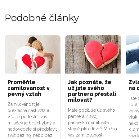
Podobné články
Proměňte
Jak poznáte, že
Zvl
zamilovanost v
už jste svého
na 
pevný vztah
partnera přestali
Jste 
milovat?
Zamilovanost je
spolu
Máte pocit, že už svého
překrásná část vztahu.
voln
partnera / svoji
Vše je perfektní, váš
však 
partnerku nemilujete
miláček je bezchybný a
někol
stejně jako dříve? Možná
nedovedete si představit
kilo
vás zamilovanost
svět bez něj nebo bez
každ