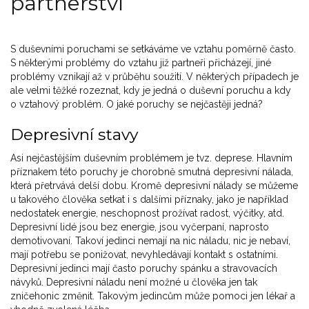
partnerství
S duševními poruchami se setkáváme ve vztahu poměrně často.
S některými problémy do vztahu již partneři přicházejí, jiné
problémy vznikají až v průběhu soužití. V některých případech je
ale velmi těžké rozeznat, kdy je jedná o duševní poruchu a kdy
o vztahový problém. O jaké poruchy se nejčastěji jedná?
Depresivní stavy
Asi nejčastějším duševním problémem je tvz. deprese. Hlavním
příznakem této poruchy je chorobně smutná depresivní nálada,
která přetrvává delší dobu. Kromě depresivní nálady se můžeme
u takového člověka setkat i s dalšími příznaky, jako je například
nedostatek energie, neschopnost prožívat radost, výčitky, atd.
Depresivní lidé jsou bez energie, jsou vyčerpaní, naprosto
demotivovaní. Takoví jedinci nemají na nic náladu, nic je nebaví,
mají potřebu se ponižovat, nevyhledávají kontakt s ostatními.
Depresivní jedinci mají často poruchy spánku a stravovacích
návyků. Depresivní náladu není možné u člověka jen tak
zničehonic změnit. Takovým jedincům může pomoci jen lékař a