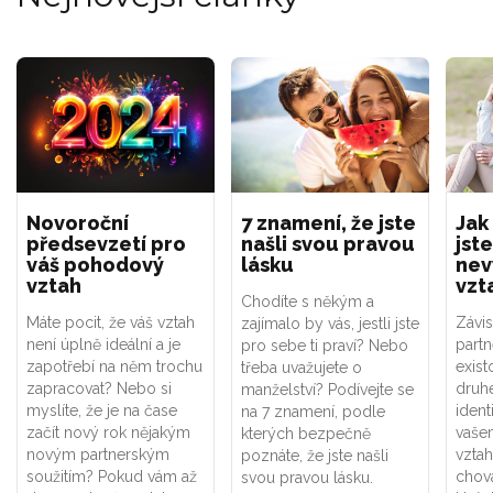
Novoroční
7 znamení, že jste
Jak
předsevzetí pro
našli svou pravou
jste
váš pohodový
lásku
nev
vztah
vzt
Chodíte s někým a
Máte pocit, že váš vztah
Závis
zajímalo by vás, jestli jste
není úplně ideální a je
part
pro sebe ti praví? Nebo
zapotřebí na něm trochu
exist
třeba uvažujete o
zapracovat? Nebo si
druhé
manželství? Podívejte se
myslíte, že je na čase
ident
na 7 znamení, podle
začít nový rok nějakým
vaše
kterých bezpečně
novým partnerským
vztah
poznáte, že jste našli
soužitím? Pokud vám až
chová
svou pravou lásku.