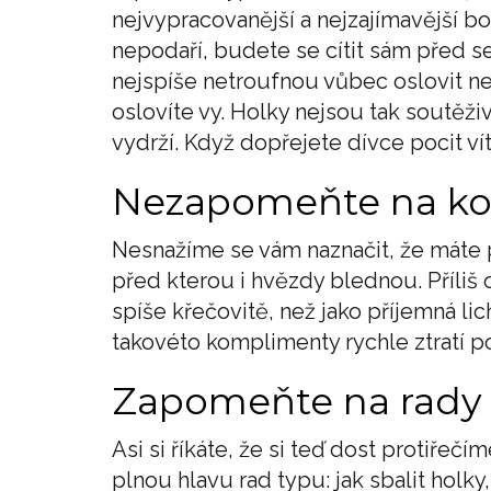
nejvypracovanější a nejzajímavější bo
nepodaří, budete se cítit sám před s
nejspíše netroufnou vůbec oslovit n
oslovíte vy. Holky nejsou tak soutěživ
vydrží. Když dopřejete dívce pocit vít
Nezapomeňte na k
Nesnažíme se vám naznačit, že máte pr
před kterou i hvězdy blednou. Příliš 
spíše křečovitě, než jako příjemná lic
takovéto komplimenty rychle ztratí 
Zapomeňte na rady
Asi si říkáte, že si teď dost protiřeč
plnou hlavu rad typu: jak sbalit holky,