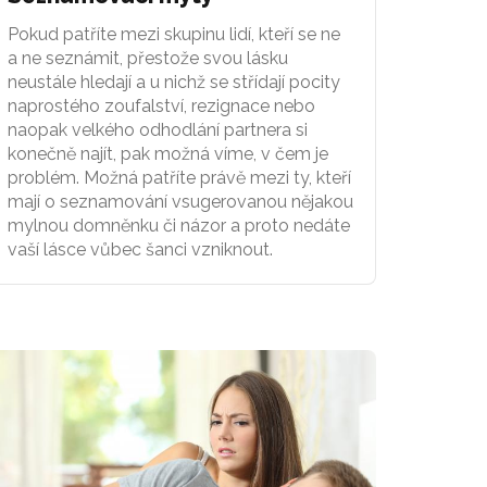
Pokud patříte mezi skupinu lidí, kteří se ne
a ne seznámit, přestože svou lásku
neustále hledají a u nichž se střídají pocity
naprostého zoufalství, rezignace nebo
naopak velkého odhodlání partnera si
konečně najít, pak možná víme, v čem je
problém. Možná patříte právě mezi ty, kteří
mají o seznamování vsugerovanou nějakou
mylnou domněnku či názor a proto nedáte
vaší lásce vůbec šanci vzniknout.