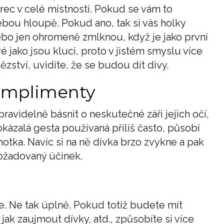
rec v celé místnosti. Pokud se vám to
ebou hloupě. Pokud ano, tak si vás holky
ebo jen ohromeně zmlknou, když je jako první
é jako jsou kluci, proto v jistém smyslu více
ězství, uvidíte, že se budou dít divy.
omplimenty
avidelně básnit o neskutečné záři jejich očí,
okázalá gesta používaná příliš často, působí
hotka. Navíc si na ně dívka brzo zvykne a pak
požadovaný účinek.
íme. Ne tak úplně. Pokud totiž budete mít
 jak zaujmout dívky, atd., způsobíte si více