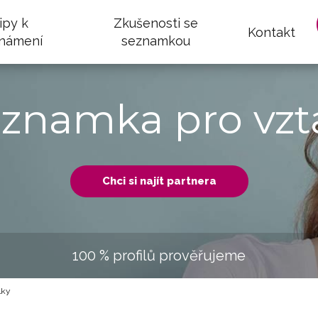
ipy k
Zkušenosti se
Kontakt
námení
seznamkou
eznamka pro vzt
Chci si najít partnera
100 % profilů prověřujeme
lky