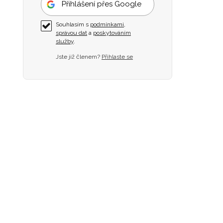
Přihlášení přes Google
Souhlasím s
podmínkami
,
správou dat
a
poskytováním
služby
.
Jste již členem?
Přihlaste se