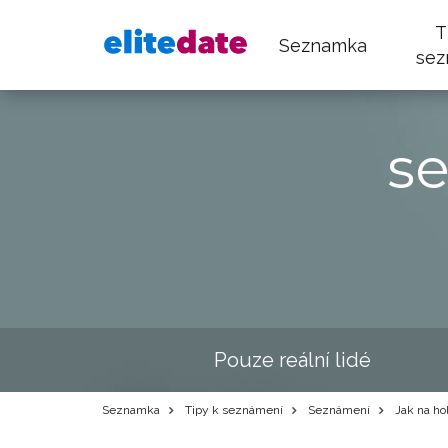
T
Seznamka
sez
s
Pouze reální lidé
Seznamka
Tipy k seznámení
Seznámení
Jak na ho