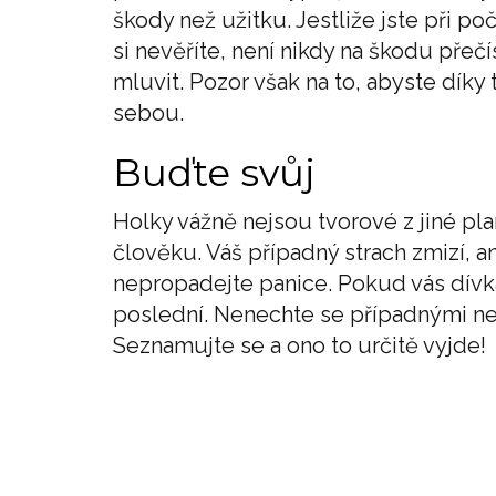
škody než užitku. Jestliže jste při p
si nevěříte, není nikdy na škodu přečís
mluvit. Pozor však na to, abyste díky
sebou.
Buďte svůj
Holky vážně nejsou tvorové z jiné pla
člověku. Váš případný strach zmizí, 
nepropadejte panice. Pokud vás dívka 
poslední. Nenechte se případnými neú
Seznamujte se a ono to určitě vyjde!