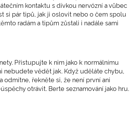
očátečním kontaktu s dívkou nervózní a vůbec
t si pár tipů, jak ji oslovit nebo o čem spolu
 těmto radám a tipům zůstali i nadále sami
nety. Přistupujte k nim jako k normálnímu
ani nebudete vědět jak. Když uděláte chybu,
odmítne, řekněte si, že není první ani
spěchy otrávit. Berte seznamování jako hru.