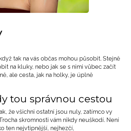
y
i když tak na vás občas mohou působit. Stejně
obit na kluky, nebo jak se s nimi vůbec začít
ě, ale cesta, jak na holky, je úplně
ždy tou správnou cestou
, že všichni ostatní jsou nuly, zatímco vy
 Trocha skromnosti vám nikdy neuškodí. Není
 ten nejvtipnější, nejhezčí,