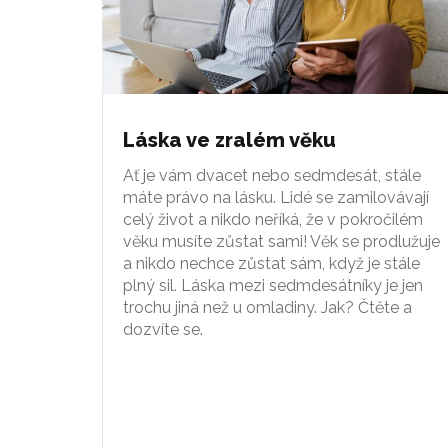
Láska ve zralém věku
Ať je vám dvacet nebo sedmdesát, stále
máte právo na lásku. Lidé se zamilovávají
celý život a nikdo neříká, že v pokročilém
věku musíte zůstat sami! Věk se prodlužuje
a nikdo nechce zůstat sám, když je stále
plný sil. Láska mezi sedmdesátníky je jen
trochu jiná než u omladiny. Jak? Čtěte a
dozvíte se.