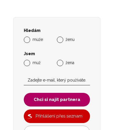
Hledám
muže
ženu
Jsem
muž
žena
Chci si najít partnera
Přihlášení přes seznam