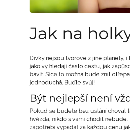
Jak na holk
Dívky nejsou tvorové z jiné planety, 
jako vy hledají často cestu, jak zapůs
bavit. Sice to možná bude znít otřepan
jednoduchá. Buďte svůj!
Být nejlepší není v
Pokud se budete bez ustání chovat tak
hvězda, nikdo s vámi chodit nebude.
zapotřebí vypadat za každou cenu jako