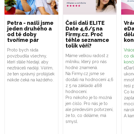
Petra - našli jsme
Češi dali ELITE
Vrá
jeden druhého a
Date 4,6/5 na
eDa
od té doby
Firmy.cz. Proč
děl
tvoříme pár
téhle seznamce
kon
tolik věří?
Proto bych ráda
Vráce
Máme velkou radost z
povzbudila všechny,
co dě
milníku, který pro nás
kteří stále hledají, aby
konč
hodně znamená.
neztráceli naději. Věřím,
eDar
Na Firmy.cz jsme se
že ten správný protějšek
ukon
dostali na hodnocení 4,6
někde čeká na každého.
mnoh
z 5 na základě 468
řeší 
hodnocení.
Co k
Pro někoho je to možná
zapla
jen číslo. Pro nás je to
moci
ale především potvrzení,
náro
že to, co děláme, má
A kam
smysl.