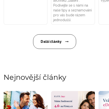
vypa
techniku „balení“.
Podívejte se s námi na
naše tipy a seznamování
pro vás bude rázem
jednodušší.
Další články
Nejnovější články