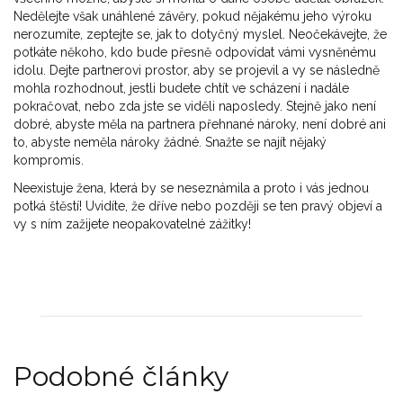
Nedělejte však unáhlené závěry, pokud nějakému jeho výroku
nerozumíte, zeptejte se, jak to dotyčný myslel. Neočekávejte, že
potkáte někoho, kdo bude přesně odpovídat vámi vysněnému
idolu. Dejte partnerovi prostor, aby se projevil a vy se následně
mohla rozhodnout, jestli budete chtít ve scházení i nadále
pokračovat, nebo zda jste se viděli naposledy. Stejně jako není
dobré, abyste měla na partnera přehnané nároky, není dobré ani
to, abyste neměla nároky žádné. Snažte se najít nějaký
kompromis.
Neexistuje žena, která by se neseznámila a proto i vás jednou
potká štěstí! Uvidíte, že dříve nebo později se ten pravý objeví a
vy s ním zažijete neopakovatelné zážitky!
Podobné články