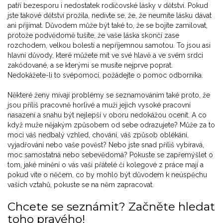
patří bezesporu i nedostatek rodičovské lásky v dětství. Pokud
jste takové dětství prožila, nedivte se, že, že neumíte lásku dávat
ani přijímat. Důvodem může být také to, že se bojíte zamilovat,
protože podvědomě tušíte, že vaše láska skončí zase
rozchodem, velkou bolestí a nepříjemnou samotou. To jsou asi
hlavní důvody, které můžete mít ve své hlavě a ve svém srdci
zakódované, a se kterými se musíte nejprve poprat.
Nedokážete-li to svépomocí, požádejte o pomoc odborníka.
Některé ženy mívají problémy se seznamováním také proto, že
jsou příliš pracovně horlivé a muži jejich vysoké pracovní
nasazení a snahu být nejlepší v oboru nedokážou ocenit. A co
když muže nějakým způsobem od sebe odrazujete? Může za to
moci váš nedbalý vzhled, chování, váš způsob oblékání,
vyjadřování nebo vaše pověst? Nebo jste snad příliš vybíravá,
moc samostatná nebo sebevědomá? Pokuste se zapřemýšlet o
tom, jaké mínění o vás vaši přátelé či kolegové z práce mají a
pokud víte o něčem, co by mohlo být důvodem k neúspěchu
vašich vztahů, pokuste se na něm zapracovat.
Chcete se seznámit? Začněte hledat
toho pravého!