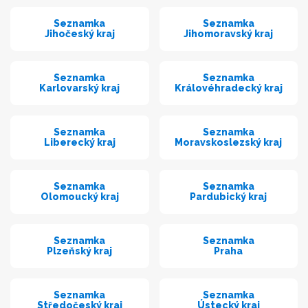
Seznamka
Seznamka
Jihočeský kraj
Jihomoravský kraj
Seznamka
Seznamka
Karlovarský kraj
Královéhradecký kraj
Seznamka
Seznamka
Liberecký kraj
Moravskoslezský kraj
Seznamka
Seznamka
Olomoucký kraj
Pardubický kraj
Seznamka
Seznamka
Plzeňský kraj
Praha
Seznamka
Seznamka
Středočeský kraj
Ústecký kraj