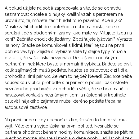
A pokud už jste na sobě zapracovala a víte, že se opravdu
seznamovat chcete a o nějaký kvalitní vztah s partnerem na
úrovni stojíte, můžete začít hledat toho pravého. Kde a jak?
Musíte začít chodit do společnosti nebo na místa, kde se
sdružují lidé s obdobnými zájmy, jako máte vy. Milujete jízdu na
koni? Začněte chodit do jízdárny. Zbožňujete lyžování? Vyrazte
na hory. Snažte se komunikovat s lidmi, kteří nejsou na první
pohled váš typ. Zajisté si vybíráte stále ty stejné typy mužů a
divíte se, že vaše láska nevychází. Dejte šanci i odlišným
partnerům, než které byste si normálně vybírala. Budete se divit,
kolik zajímavých mužů potkáte. Naučte se oslovovat cizí lidi a
prohodit s nimi pár vět. Že vám to nejde? Nevadí. Začněte třeba
sousedkou v ulici, prohoďte s ní pár vět o počasí, pak oslovte
neznámého prodavače v obchodě a věřte, že se brzo naučíte
navazovat kontakt s neznámými lidmi a následně si troufnete
oslovit i nějakého zajímavé muže, kterého potkáte třeba na
autobusové zastávce.
Na první rande nikdy nechoďte s tím, že vám to tentokrát musí
vyjít. Málokomu vyjde láska na první pohled. Nesnažte se
partnera ohodnotit během hodiny komunikace, snažte se ptát na
všechno možné, abyste si mohla o dané osobě udělat obrázek.