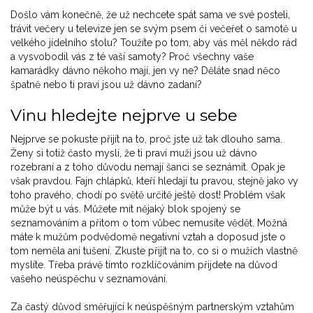
Došlo vám konečně, že už nechcete spát sama ve své posteli,
trávit večery u televize jen se svým psem či večeřet o samotě u
velkého jídelního stolu? Toužíte po tom, aby vás měl někdo rád
a vysvobodil vás z té vaší samoty? Proč všechny vaše
kamarádky dávno někoho mají, jen vy ne? Děláte snad něco
špatně nebo ti praví jsou už dávno zadaní?
Vinu hledejte nejprve u sebe
Nejprve se pokuste přijít na to, proč jste už tak dlouho sama.
Ženy si totiž často myslí, že ti praví muži jsou už dávno
rozebraní a z toho důvodu nemají šanci se seznámit. Opak je
však pravdou. Fajn chlápků, kteří hledají tu pravou, stejně jako vy
toho pravého, chodí po světě určitě ještě dost! Problém však
může být u vás. Můžete mít nějaký blok spojený se
seznamováním a přitom o tom vůbec nemusíte vědět. Možná
máte k mužům podvědomě negativní vztah a doposud jste o
tom neměla ani tušení. Zkuste přijít na to, co si o mužích vlastně
myslíte. Třeba právě tímto rozklíčováním přijdete na důvod
vašeho neúspěchu v seznamování.
Za častý důvod směřující k neúspěšným partnerským vztahům