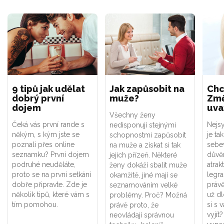
9 tipů jak udělat
Jak zapůsobit na
Chc
dobrý první
muže?
Zm
dojem
uva
Všechny ženy
Čeká vás první rande s
Nejsy
nedisponují stejnými
někým, s kým jste se
je ta
schopnostmi zapůsobit
poznali přes online
sebe
na muže a získat si tak
seznamku? První dojem
důvě
jejich přízeň. Některé
podruhé neuděláte,
atrak
ženy dokáží sbalit muže
proto se na první setkání
legra
okamžitě, jiné mají se
dobře připravte. Zde je
právě
seznamováním velké
několik tipů, které vám s
už d
problémy. Proč? Možná
tím pomohou.
si s 
právě proto, že
vyjít?
neovládají správnou