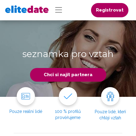
Registrovat
seznamka pro vztah
Chci si najít partnera
Pouze reální lidé
100 % profilů
Pouze lidé, kteří
prověřujeme
chtějí vztah