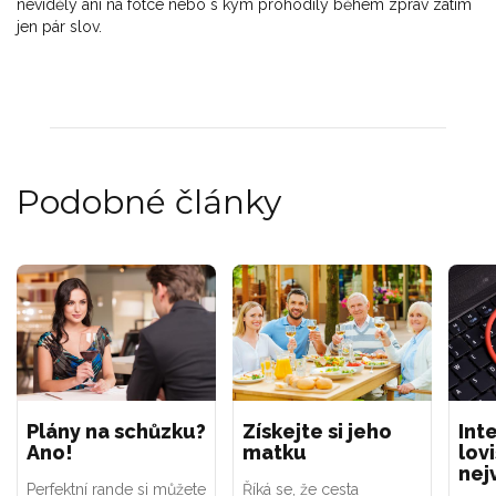
neviděly ani na fotce nebo s kým prohodily během zpráv zatím
jen pár slov.
Podobné články
Plány na schůzku?
Získejte si jeho
Int
Ano!
matku
lovi
nej
Perfektní rande si můžete
Říká se, že cesta