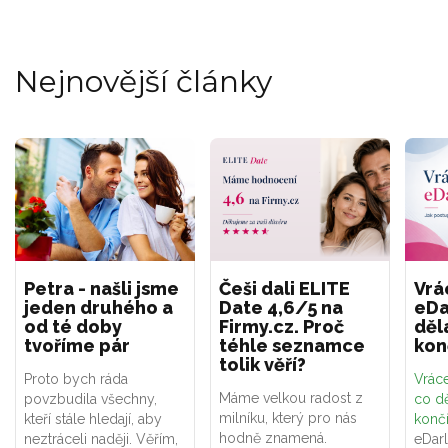
Nejnovější články
Petra - našli jsme
Češi dali ELITE
Vrá
jeden druhého a
Date 4,6/5 na
eDa
od té doby
Firmy.cz. Proč
děl
tvoříme pár
téhle seznamce
kon
tolik věří?
Proto bych ráda
Vráce
Máme velkou radost z
povzbudila všechny,
co dě
milníku, který pro nás
kteří stále hledají, aby
konč
hodně znamená.
neztráceli naději. Věřím,
eDar