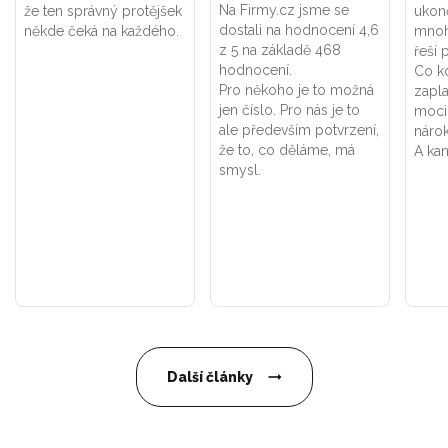
Na Firmy.cz jsme se
že ten správný protějšek
ukon
dostali na hodnocení 4,6
někde čeká na každého.
mnoh
z 5 na základě 468
řeší 
hodnocení.
Co k
Pro někoho je to možná
zapla
jen číslo. Pro nás je to
moci
ale především potvrzení,
náro
že to, co děláme, má
A kam
smysl.
Další články