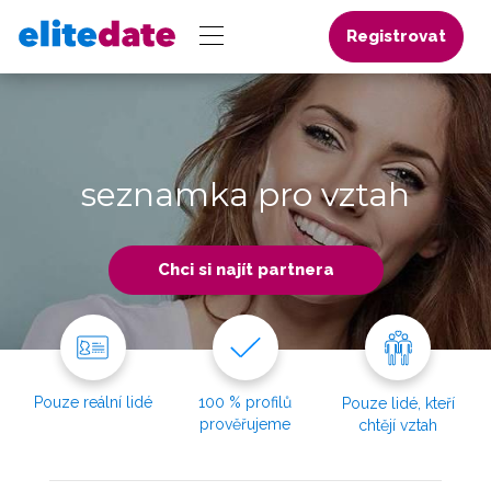
Registrovat
seznamka pro vztah
Chci si najít partnera
Pouze reální lidé
100 % profilů
Pouze lidé, kteří
prověřujeme
chtějí vztah