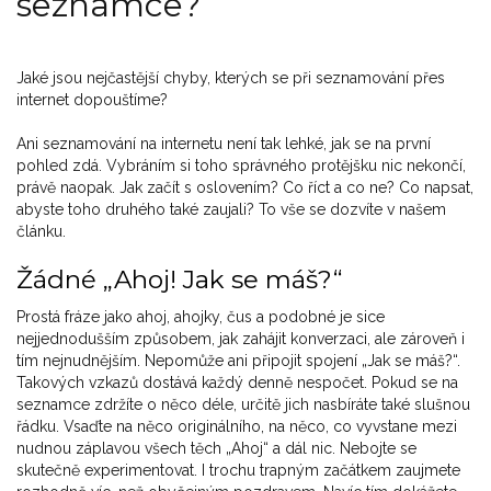
seznamce?
Jaké jsou nejčastější chyby, kterých se při seznamování přes
internet dopouštíme?
Ani seznamování na internetu není tak lehké, jak se na první
pohled zdá. Vybráním si toho správného protějšku nic nekončí,
právě naopak. Jak začít s oslovením? Co říct a co ne? Co napsat,
abyste toho druhého také zaujali? To vše se dozvíte v našem
článku.
Žádné „Ahoj! Jak se máš?“
Prostá fráze jako ahoj, ahojky, čus a podobné je sice
nejjednodušším způsobem, jak zahájit konverzaci, ale zároveň i
tím nejnudnějším. Nepomůže ani připojit spojení „Jak se máš?“.
Takových vzkazů dostává každý denně nespočet. Pokud se na
seznamce zdržíte o něco déle, určitě jich nasbíráte také slušnou
řádku. Vsaďte na něco originálního, na něco, co vyvstane mezi
nudnou záplavou všech těch „Ahoj“ a dál nic. Nebojte se
skutečně experimentovat. I trochu trapným začátkem zaujmete