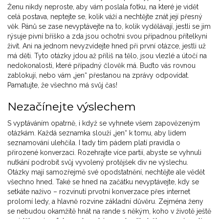
Ženu nikdy neproste, aby vám poslala fotku, na které je vidět
celá postava, neptejte se, kolik váží a nechtějte znát její přesný
věk. Pánů se zase nevyptávejte na to, kolik vydělávají, jestli se jim
rýsuje pivní bříško a zda jsou ochotni svou případnou přítelkyni
živit. Ani na jednom nevyzvídejte hned při první otázce, jestli už
má děti. Tyto otázky jdou až příliš na tělo, jsou vlezlé a útočí na
nedokonalosti, které případný člověk má. Buďto vás rovnou
zablokují, nebo vám „jen“ přestanou na zprávy odpovídat.
Pamatujte, že všechno má svůj čas!
Nezačínejte výslechem
S vyptáváním opatrně, i když se vyhnete všem zapovězeným
otázkám. Každá seznamka slouží „jen“ k tomu, aby lidem
seznamování ulehčila. I tady tím pádem platí pravidla o
přirozené konverzaci. Rozehrajte více partií, abyste se vyhnuli
nutkání podrobit svůj vyvolený protějšek div ne výslechu.
Otázky mají samozřejmě své opodstatnění, nechtějte ale vědět
všechno hned. Také se hned na začátku nevyptávejte, kdy se
setkáte naživo – rozvinutí prvotní konverzace přes internet
prolomí ledy, a hlavně rozvine základní důvěru. Zejména ženy
se nebudou okamžitě hnát na rande s někým, koho v životě ještě