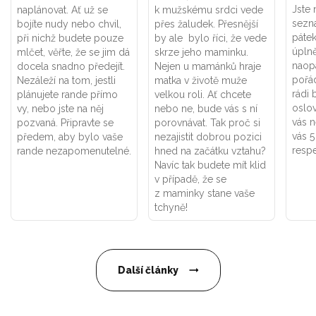
Jste 
naplánovat. Ať už se
k mužskému srdci vede
sezn
bojíte nudy nebo chvil,
přes žaludek. Přesnější
pátek
při nichž budete pouze
by ale bylo říci, že vede
úpln
mlčet, věřte, že se jim dá
skrze jeho maminku.
naop
docela snadno předejít.
Nejen u mamánků hraje
pořá
Nezáleží na tom, jestli
matka v životě muže
rádi 
plánujete rande přímo
velkou roli. Ať chcete
oslov
vy, nebo jste na něj
nebo ne, bude vás s ní
vás 
pozvaná. Připravte se
porovnávat. Tak proč si
vás 5
předem, aby bylo vaše
nezajistit dobrou pozici
respe
rande nezapomenutelné.
hned na začátku vztahu?
Navíc tak budete mít klid
v případě, že se
z maminky stane vaše
tchyně!
Další články