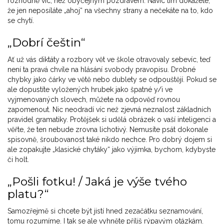
rozhodně víc, než obyčejným pozdravem. Navíc tím dokážete,
že jen neposíláte „ahoj“ na všechny strany a nečekáte na to, kdo
se chytí.
„Dobrí češtin“
Ať už vás diktáty a rozbory vět ve škole otravovaly sebevíc, teď
není ta pravá chvíle na hlásání svobody pravopisu. Drobné
chybky jako čárky ve větě nebo dublety se odpouštějí. Pokud se
ale dopustíte vyložených hrubek jako špatné y/i ve
vyjmenovaných slovech, můžete na odpověď rovnou
zapomenout. Nic neodradí víc než zjevná neznalost základních
pravidel gramatiky. Protějšek si udělá obrázek o vaší inteligenci a
věřte, že ten nebude zrovna lichotivý. Nemusíte psát dokonale
spisovně, šroubovanost také nikdo nechce. Pro dobrý dojem si
ale zopakujte „klasické chytáky“ jako výjimka, bychom, kdybyste
či holt.
„Pošli fotku! / Jaká je výše tvého
platu?“
Samozřejmě si chcete být jistí hned zezačátku seznamování,
tomu rozumíme. I tak se ale vyhněte příliš rýpavým otázkám.