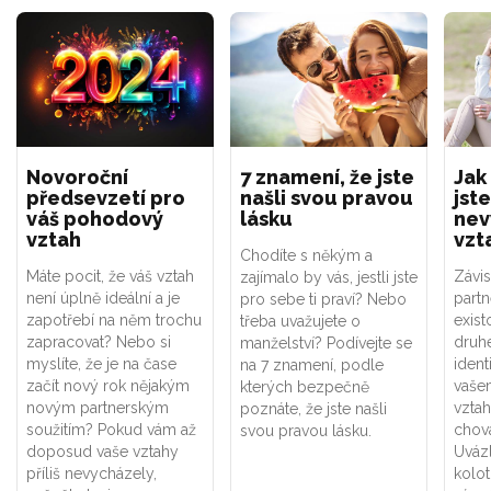
Novoroční
7 znamení, že jste
Jak
předsevzetí pro
našli svou pravou
jste
váš pohodový
lásku
nev
vztah
vzt
Chodíte s někým a
Máte pocit, že váš vztah
Závis
zajímalo by vás, jestli jste
není úplně ideální a je
part
pro sebe ti praví? Nebo
zapotřebí na něm trochu
exist
třeba uvažujete o
zapracovat? Nebo si
druhé
manželství? Podívejte se
myslíte, že je na čase
ident
na 7 znamení, podle
začít nový rok nějakým
vaše
kterých bezpečně
novým partnerským
vztah
poznáte, že jste našli
soužitím? Pokud vám až
chová
svou pravou lásku.
doposud vaše vztahy
Uváz
příliš nevycházely,
kolot