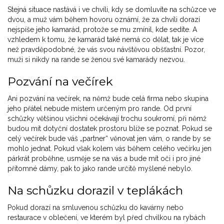
Stejná situace nastává i ve chvíli, kdy se domluvíte na schůzce ve
dvou, a muž vám během hovoru oznámí, že za chvíli dorazí
nejspíše jeho kamarád, protože se mu zmínil, kde sedíte. A
vzhledem k tomu, že kamarád také nemá co dělat, tak je více
než pravděpodobné, že vás svou návštěvou obšťastní. Pozor,
muži si nikdy na rande se ženou své kamarády nezvou.
Pozvání na večírek
Ani pozvání na večírek, na němž bude celá firma nebo skupina
jeho přátel nebude místem určeným pro rande. Od první
schůzky většinou všichni očekávají trochu soukromí, při němž
budou mít dotyční dostatek prostoru blíže se poznat. Pokud se
celý večírek bude váš „partner“ věnovat jen vám, o rande by se
mohlo jednat. Pokud však kolem vás během celého večírku jen
párkrát proběhne, usměje se na vás a bude mít oči i pro jiné
přítomné dámy, pak to jako rande určitě myšlené nebylo.
Na schůzku dorazil v teplákách
Pokud dorazí na smluvenou schůzku do kavárny nebo
restaurace v oblečení, ve kterém byl před chvilkou na rybách