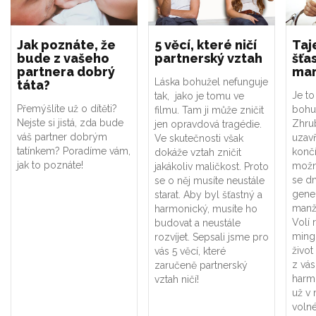
Jak poznáte, že
5 věcí, které ničí
Taj
bude z vašeho
partnerský vztah
šťa
partnera dobrý
man
Láska bohužel nefunguje
táta?
Je to
tak, jako je tomu ve
Přemýšlíte už o dítěti?
bohuž
filmu. Tam ji může zničit
Nejste si jistá, zda bude
Zhru
jen opravdová tragédie.
váš partner dobrým
uzav
Ve skutečnosti však
tatínkem? Poradíme vám,
konč
dokáže vztah zničit
jak to poznáte!
možn
jakákoliv maličkost. Proto
se d
se o něj musíte neustále
gene
starat. Aby byl šťastný a
manže
harmonický, musíte ho
Volí 
budovat a neustále
mingl
rozvíjet. Sepsali jsme pro
život
vás 5 věcí, které
z vás
zaručeně partnerský
harm
vztah ničí!
už v 
voln