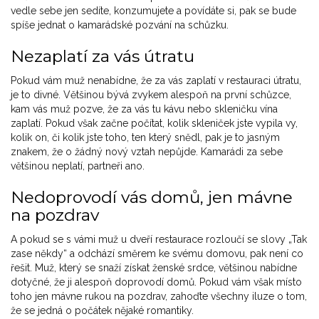
vedle sebe jen sedíte, konzumujete a povídáte si, pak se bude
spíše jednat o kamarádské pozvání na schůzku.
Nezaplatí za vás útratu
Pokud vám muž nenabídne, že za vás zaplatí v restauraci útratu,
je to divné. Většinou bývá zvykem alespoň na první schůzce,
kam vás muž pozve, že za vás tu kávu nebo skleničku vína
zaplatí. Pokud však začne počítat, kolik skleniček jste vypila vy,
kolik on, či kolik jste toho, ten který snědl, pak je to jasným
znakem, že o žádný nový vztah nepůjde. Kamarádi za sebe
většinou neplatí, partneři ano.
Nedoprovodí vás domů, jen mávne
na pozdrav
A pokud se s vámi muž u dveří restaurace rozloučí se slovy „Tak
zase někdy“ a odchází směrem ke svému domovu, pak není co
řešit. Muž, který se snaží získat ženské srdce, většinou nabídne
dotyčné, že ji alespoň doprovodí domů. Pokud vám však místo
toho jen mávne rukou na pozdrav, zahoďte všechny iluze o tom,
že se jedná o počátek nějaké romantiky.