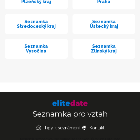
Plzeňský kraj
Praha
Seznamka
Seznamka
Středočeský kraj
Ústecký kraj
Seznamka
Seznamka
Vysočina
Zlínský kraj
Seznamka pro vztah
Tipy k seznámení
Kontakt
Nejlepší seznamka pro online seznámení © 2026 EliteDate