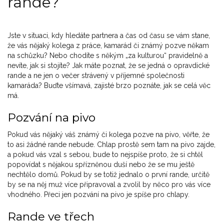
rande?
Jste v situaci, kdy hledáte partnera a čas od času se vám stane,
že vás nějaký kolega z práce, kamarád či známý pozve někam
na schůzku? Nebo chodíte s někým „za kulturou“ pravidelně a
nevíte, jak si stojíte? Jak máte poznat, že se jedná o opravdické
rande a ne jen o večer strávený v příjemné společnosti
kamaráda? Buďte všímavá, zajisté brzo poznáte, jak se celá věc
má.
Pozvání na pivo
Pokud vás nějaký váš známý či kolega pozve na pivo, věřte, že
to asi žádné rande nebude. Chlap prostě sem tam na pivo zajde,
a pokud vás vzal s sebou, bude to nejspíše proto, že si chtěl
popovídat s nějakou spřízněnou duší nebo že se mu ještě
nechtělo domů. Pokud by se totiž jednalo o první rande, určitě
by se na něj muž více připravoval a zvolil by něco pro vás více
vhodného. Přeci jen pozvání na pivo je spíše pro chlapy.
Rande ve třech