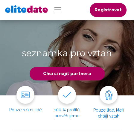
Registrovat
seznamka pro vztah
Chci si najít partnera
Pouze reální lidé
100 % profilů
Pouze lidé, kteří
prověřujeme
chtějí vztah