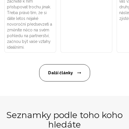
začněte k nim
vás v
přistupovat trochu jinak.
druhý
Třeba právě tím, že si
násle
dáte letos nějaké
zjistě
novoroční předsevzetí a
změníte něco na svém
pohledu na partnerství,
začnou být vaše vztahy
ideálními.
Další články
Seznamky podle toho koho
hledáte