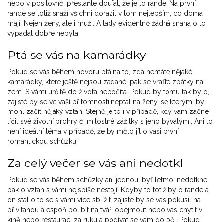
nebo v posilovně, přestaňte doufat, že je to rande. Na první
rande se totiž snaží všichni dorazit v tom nejlepším, co doma
mají. Nejen ženy, ale i muži. A tady evidentně žádná snaha o to
vypadat dobře nebyla.
Ptá se vás na kamarádky
Pokud se vás během hovoru ptá na to, zda nemáte nějaké
kamarádky, které ještě nejsou zadané, pak se vraťte zpátky na
zem. S vámi určitě do života nepočítá. Pokud by tomu tak bylo,
zajisté by se ve vaší přítomnosti neptal na ženy, se kterými by
mohl začít nějaký vztah. Stejně je to i v případě, kdy vám začne
líčit své životní prohry či milostné zážitky s jeho bývalými. Ani to
není ideální téma v případě, že by mělo jít o vaši první
romantickou schůzku.
Za celý večer se vás ani nedotkl
Pokud se vás během schůzky ani jednou, byť letmo, nedotkne,
pak o vztah s vámi nejspíše nestojí. Kdyby to totiž bylo rande a
on stál o to se s vámi více sblížit, zajisté by se vás pokusil na
přivítanou alespoň políbit na tvář, obejmout nebo vás chytit v
kině nebo restauraci za ruku a podívat se vám do očí. Pokud