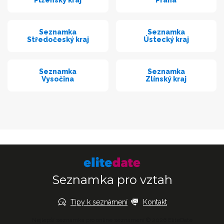
Seznamka
Seznamka
Středočeský kraj
Ústecký kraj
Seznamka
Seznamka
Vysočina
Zlínský kraj
Seznamka pro vztah
Tipy k seznámení
Kontakt
Nejlepší seznamka pro online seznámení © 2026 EliteDate