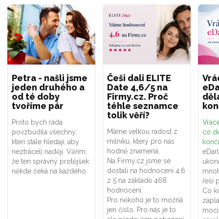
Petra - našli jsme
Češi dali ELITE
Vrá
jeden druhého a
Date 4,6/5 na
eDa
od té doby
Firmy.cz. Proč
děl
tvoříme pár
téhle seznamce
kon
tolik věří?
Proto bych ráda
Vráce
Máme velkou radost z
povzbudila všechny,
co dě
milníku, který pro nás
kteří stále hledají, aby
konč
hodně znamená.
neztráceli naději. Věřím,
eDar
Na Firmy.cz jsme se
že ten správný protějšek
ukon
dostali na hodnocení 4,6
někde čeká na každého.
mnoh
z 5 na základě 468
řeší 
hodnocení.
Co k
Pro někoho je to možná
zapla
jen číslo. Pro nás je to
moci