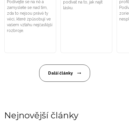
Podívejte se na ně a
profi
podívat na to, jak najít
zamyslete se nad tím,
Podív
lásku.
zda to nejsou právě ty
zorie
věci, které způsobují ve
nespl
vašem vztahu nejčastější
rozbroje.
Další články
Nejnovější články