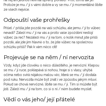
Protože je mu / jí s vámi dobře a vy se mu / jí momentálně líbíte
ze všech nejvíce.
Odpouští vaše prohřešky
Přišel / přišla jste pozdě na vaši schůzku, ale jemu / jí to vůbec
nevadí? Záleží mu / jí na vás a proto vaše zpoždění nestojí
vůbec za řeč? Nezáleží mu / jí na tom, o kolik minut jste přišli
pozdě, ale jde jim hlavně o to, že jste vůbec na společnou
schůzku přišli? Pak k vám něco cítí!
Projevuje se na něm / ní nervozita
Vždy, když jde člověku o něco důležitého, je nervózní. Klepou
se mu / jí ruce, poklepává si nohou, hraje si s vlasy, uhýbá
očima nebo svírá nějakou malou věc, která se mu / jí dostala
pod ruku. Nervozita může být znát i ve způsobu jakým mluví.
Pokud se chová nervózně, líbíte se mu / ji. Tím si můžete být
jisti. Záleží mu / jí na tom, co si o ní / něm budete myslet.
Vědí o vás jeho/ její přátelé