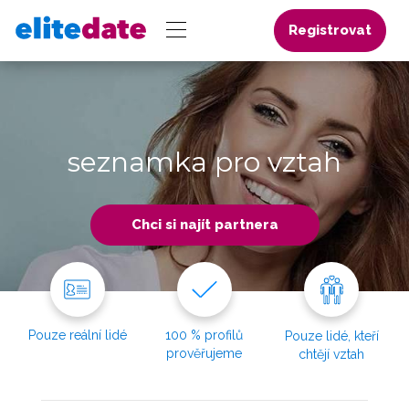
Registrovat
seznamka pro vztah
Chci si najít partnera
Pouze reální lidé
100 % profilů
Pouze lidé, kteří
prověřujeme
chtějí vztah