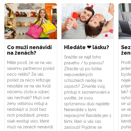
Co muži nenávidí
Hledáte ❤ lásku?
Sez
na ženách?
žen
Snažíte se najít toho
Máte pocit, že se na vás
Profi
pravého / tu pravou?
vašemu partnerovi pořád
jeden
Ztrácíte už po tolika
něco nelíbí? Že vás
byste
nepovedených
pořád za něco kritizuje,
něja
schůzkách naději na
neustále se na vás kvůli
příje
úspěch? Změňte svůj
něčemu zlobí a vůbec
tak? 
přístup k seznamování a
vás nechválí? Muži své
vyhod
uvidíte, že svou
ženy většinou milují a
se už
spřízněnou duši najdete.
nedokáží si život bez
se vá
Neranděte s těmi
nich představit, přesto
pravo
nepravými! Randěte jen s
však existují věci, které
kandi
těmi, kteří si váš čas
muži na ženách nenávidí.
pohle
zaslouží! Pojďme se