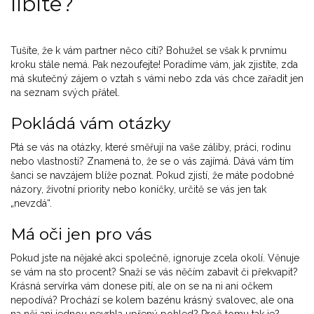
líbíte?
Tušíte, že k vám partner něco cítí? Bohužel se však k prvnímu
kroku stále nemá. Pak nezoufejte! Poradíme vám, jak zjistíte, zda
má skutečný zájem o vztah s vámi nebo zda vás chce zařadit jen
na seznam svých přátel.
Pokládá vám otázky
Ptá se vás na otázky, které směřují na vaše záliby, práci, rodinu
nebo vlastnosti? Znamená to, že se o vás zajímá. Dává vám tím
šanci se navzájem blíže poznat. Pokud zjistí, že máte podobné
názory, životní priority nebo koníčky, určitě se vás jen tak
„nevzdá“.
Má oči jen pro vás
Pokud jste na nějaké akci společně, ignoruje zcela okolí. Věnuje
se vám na sto procent? Snaží se vás něčím zabavit či překvapit?
Krásná servírka vám donese pití, ale on se na ni ani očkem
nepodívá? Prochází se kolem bazénu krásný svalovec, ale ona
na něj ani jednou nevrhla upřený pohled? Proč tomu tak je?