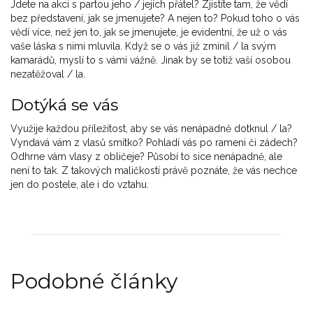
Jdete na akci s partou jeho / jejích přátel? Zjistíte tam, že vědí
bez představení, jak se jmenujete? A nejen to? Pokud toho o vás
vědí více, než jen to, jak se jmenujete, je evidentní, že už o vás
vaše láska s nimi mluvila. Když se o vás již zmínil / la svým
kamarádů, myslí to s vámi vážně. Jinak by se totiž vaší osobou
nezatěžoval / la.
Dotýká se vás
Využije každou příležitost, aby se vás nenápadně dotknul / la?
Vyndavá vám z vlasů smítko? Pohladí vás po rameni či zádech?
Odhrne vám vlasy z obličeje? Působí to sice nenápadně, ale
není to tak. Z takových maličkostí právě poznáte, že vás nechce
jen do postele, ale i do vztahu.
Podobné články