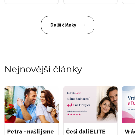
Další články
Nejnovější články
Petra - našli jsme
Češi dali ELITE
Vrá