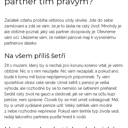
partner tím pravým?
Začátek vztahu probíhá většinou vždy skvěle. Jste do sebe
zamilovaní a zdá se vám, že je to láska na celý život. Mnohdy je
ale obtížné poznat, jaký váš partner doopravdy je. Otevřeme
vám oči. Ukážeme vám, že někteří pánové mají k vysněnému
partnerovi daleko.
Na všem příliš šetří
Žít s mužem, který by si nechal pro korunu koleno vrtat, je velmi
obtížné. Nic si s ním neužijete. Nic vám nezaplatí, a pokud ano,
bude k tomu mít tisíce nepříjemných připomínek. Ty vám
spolehlivě otráví celé rande. Umět šetřit s penězi je velká
výhoda, ale rozhodně by se to nemělo se šetřením přehánět.
Šedět celý život na gauči a sledovat, jak se vám na účtu kupí
peníze, není správné. Člověk by se měl umět odreagovat. Měl
by si umět vydělané peníze užít. Velký šetřílek vám modré
z nebe rozhodně nepřinese. Pokud vám tenhle typ života vadí,
raději takového partnera pusťte hned k vodě.