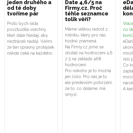
jeden druhého a
Date 4,6/5 na
eDa
od té doby
Firmy.cz. Proč
děl
tvoříme pár
téhle seznamce
kon
tolik věří?
Proto bych ráda
Vráce
Máme velkou radost z
povzbudila všechny,
co dě
milníku, který pro nás
kteří stále hledají, aby
konč
hodně znamená.
neztráceli naději. Věřím,
eDar
Na Firmy.cz jsme se
že ten správný protějšek
ukon
dostali na hodnocení 4,6
někde čeká na každého.
mnoh
z 5 na základě 468
řeší 
hodnocení.
Co k
Pro někoho je to možná
zapla
jen číslo. Pro nás je to
moci
ale především potvrzení,
náro
že to, co děláme, má
A kam
smysl.