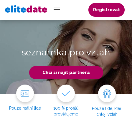
Registrovat
seznamka pro vztah
Chci si najít partnera
Pouze reální lidé
100 % profilů
Pouze lidé, kteří
prověřujeme
chtějí vztah