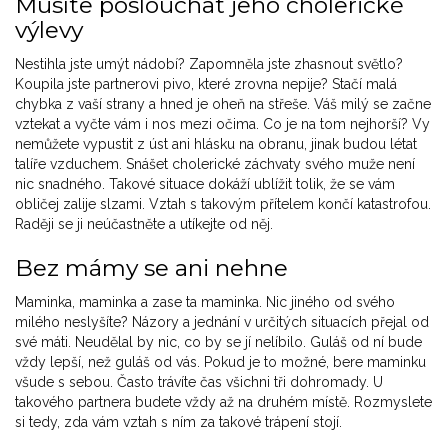
Musíte poslouchat jeho cholerické
výlevy
Nestihla jste umýt nádobí? Zapomněla jste zhasnout světlo?
Koupila jste partnerovi pivo, které zrovna nepije? Stačí malá
chybka z vaší strany a hned je oheň na střeše. Váš milý se začne
vztekat a vyčte vám i nos mezi očima. Co je na tom nejhorší? Vy
nemůžete vypustit z úst ani hlásku na obranu, jinak budou létat
talíře vzduchem. Snášet cholerické záchvaty svého muže není
nic snadného. Takové situace dokáží ublížit tolik, že se vám
obličej zalije slzami. Vztah s takovým přítelem končí katastrofou.
Raději se ji neúčastněte a utíkejte od něj.
Bez mámy se ani nehne
Maminka, maminka a zase ta maminka. Nic jiného od svého
milého neslyšíte? Názory a jednání v určitých situacích přejal od
své máti. Neudělal by nic, co by se jí nelíbilo. Guláš od ní bude
vždy lepší, než guláš od vás. Pokud je to možné, bere maminku
všude s sebou. Často trávíte čas všichni tři dohromady. U
takového partnera budete vždy až na druhém místě. Rozmyslete
si tedy, zda vám vztah s ním za takové trápení stojí.