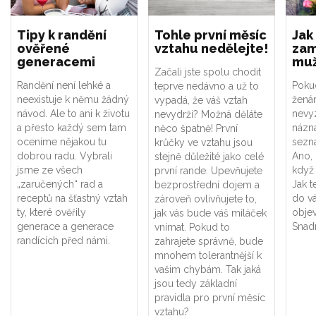
Tipy k randění
Tohle první měsíc
Jak
ověřené
vztahu nedělejte!
zam
generacemi
mu
Začali jste spolu chodit
Randění není lehké a
Pokud
teprve nedávno a už to
neexistuje k němu žádný
ženám
vypadá, že váš vztah
návod. Ale to ani k životu
nevy
nevydrží? Možná děláte
a přesto každý sem tam
názna
něco špatně! První
oceníme nějakou tu
sezn
krůčky ve vztahu jsou
dobrou radu. Vybrali
Ano, 
stejně důležité jako celé
jsme ze všech
když
první rande. Upevňujete
„zaručených“ rad a
Jak t
bezprostřední dojem a
receptů na šťastný vztah
do vá
zároveň ovlivňujete to,
ty, které ověřily
obje
jak vás bude váš miláček
generace a generace
Snad
vnímat. Pokud to
randících před námi.
zahrajete správně, bude
mnohem tolerantnější k
vašim chybám. Tak jaká
jsou tedy základní
pravidla pro první měsíc
vztahu?