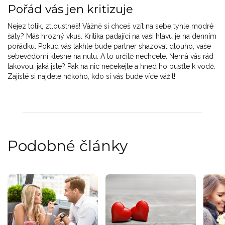
Pořád vás jen kritizuje
Nejez tolik, ztloustneš! Vážně si chceš vzít na sebe tyhle modré
šaty? Máš hrozný vkus. Kritika padající na vaši hlavu je na denním
pořádku. Pokud vás takhle bude partner shazovat dlouho, vaše
sebevědomí klesne na nulu. A to určitě nechcete. Nemá vás rád
takovou, jaká jste? Pak na nic nečekejte a hned ho pusťte k vodě.
Zajisté si najdete někoho, kdo si vás bude více vážit!
Podobné články