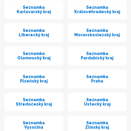
Seznamka
Seznamka
Karlovarský kraj
Královéhradecký kraj
Seznamka
Seznamka
Liberecký kraj
Moravskoslezský kraj
Seznamka
Seznamka
Olomoucký kraj
Pardubický kraj
Seznamka
Seznamka
Plzeňský kraj
Praha
Seznamka
Seznamka
Středočeský kraj
Ústecký kraj
Seznamka
Seznamka
Vysočina
Zlínský kraj