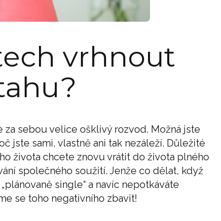
etech vrhnout
tahu?
 za sebou velice ošklivý rozvod. Možná jste
 jste sami, vlastně ani tak nezáleží. Důležité
o života chcete znovu vrátit do života plného
vání společného soužití. Jenže co dělat, když
 „plánovaně single“ a navíc nepotkáváte
e se toho negativního zbavit!