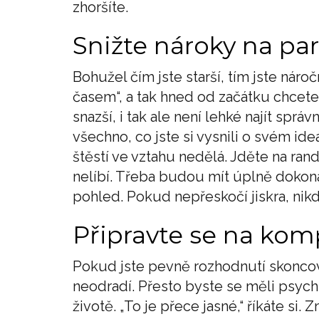
zhoršíte.
Snižte nároky na par
Bohužel čím jste starší, tím jste nár
časem“, a tak hned od začátku chcete
snazší, i tak ale není lehké najít spr
všechno, co jste si vysnili o svém ide
štěstí ve vztahu nedělá. Jděte na rand
nelíbí. Třeba budou mít úplně dokon
pohled. Pokud nepřeskočí jiskra, nikdo
Připravte se na kom
Pokud jste pevně rozhodnutí skoncova
neodradí. Přesto byste se měli psyc
životě. „To je přece jasné,“ říkáte si