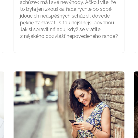
schůzek má i své nevýhody. Ačkoli víte, že
to byla jen zkouška, řada rychle po sobě
jdoucích neúspěšných schůzek dovede
pěkně zamávat i s tou nejsilnější povahou.
Jak si spravit náladu, když se vrátíte
z nějakého obzvlášť nepovedeného rande?