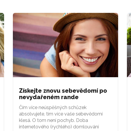
Získejte znovu sebevědomí po
nevydařeném rande
Čím více neúspěšných schůzek
absolvujete, tím více vaše sebevědomí
klesá. O tom není pochyb. Doba
internetového (rychlého) domlouvání