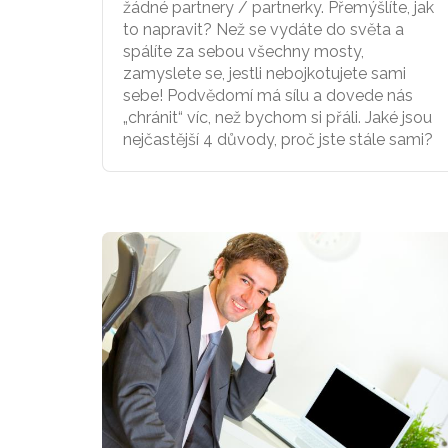
žádné partnery / partnerky. Přemýšlíte, jak
to napravit? Než se vydáte do světa a
spálíte za sebou všechny mosty,
zamyslete se, jestli nebojkotujete sami
sebe! Podvědomí má sílu a dovede nás
„chránit“ víc, než bychom si přáli. Jaké jsou
nejčastější 4 důvody, proč jste stále sami?