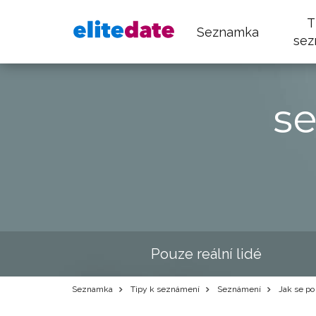
T
Seznamka
sez
s
Pouze reální lidé
Seznamka
Tipy k seznámení
Seznámení
Jak se po