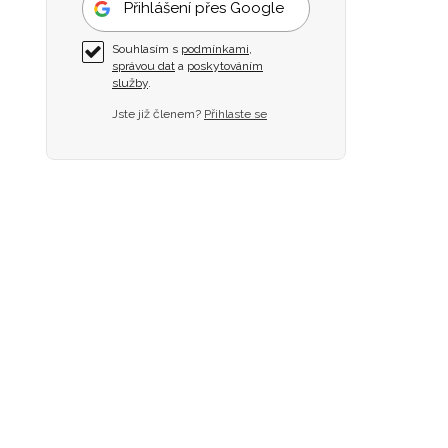
Přihlášení přes Google
Souhlasím s
podmínkami
,
správou dat
a
poskytováním
služby
.
Jste již členem?
Přihlaste se