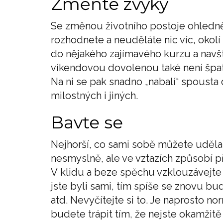
Změňte zvyky
Se změnou životního postoje ohledně
rozhodnete a neuděláte nic víc, okolí
do nějakého zajímavého kurzu a navšt
víkendovou dovolenou také není špa
Na ni se pak snadno „nabalí“ spousta 
milostných i jiných.
Bavte se
Nejhorší, co sami sobě můžete udělat,
nesmyslně, ale ve vztazích způsobí př
V klidu a beze spěchu vzklouzávejte
jste byli sami, tím spíše se znovu bud
atd. Nevyčítejte si to. Je naprosto no
budete trápit tím, že nejste okamžitě 