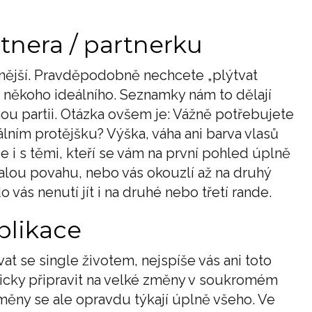
tnera / partnerku
očnější. Pravděpodobně nechcete „plýtvat
 někoho ideálního. Seznamky nám to dělají
ávnou partii. Otázka ovšem je: Vážně potřebujete
álním protějšku? Výška, váha ani barva vlasů
e i s těmi, kteří se vám na první pohled úplně
alou povahu, nebo vás okouzlí až na druhý
 vás nenutí jít i na druhé nebo třetí rande.
plikace
t se single životem, nejspíše vás ani toto
hicky připravit na velké změny v soukromém
. Změny se ale opravdu týkají úplně všeho. Ve