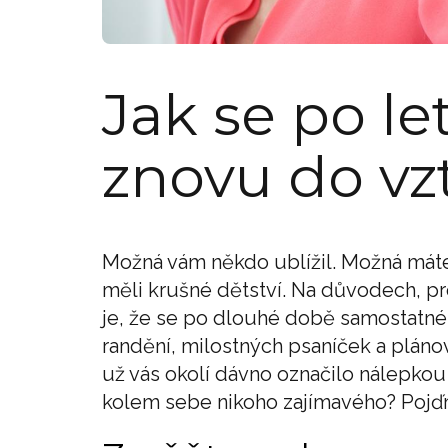
Jak se po l
znovu do vz
Možná vám někdo ublížil. Možná máte
měli krušné dětství. Na důvodech, proč
je, že se po dlouhé době samostatnéh
randění, milostných psaníček a pláno
už vás okolí dávno označilo nálepkou
kolem sebe nikoho zajímavého? Pojďm