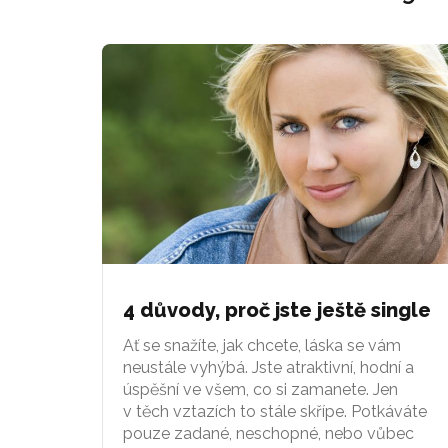
4 důvody, proč jste ještě single
Ať se snažíte, jak chcete, láska se vám
neustále vyhýbá. Jste atraktivní, hodní a
úspěšní ve všem, co si zamanete. Jen
v těch vztazích to stále skřípe. Potkáváte
pouze zadané, neschopné, nebo vůbec