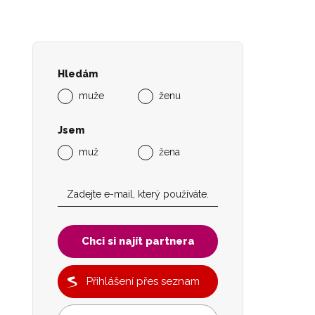
Hledám
muže
ženu
Jsem
muž
žena
Chci si najít partnera
Přihlášení přes seznam