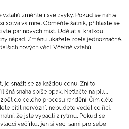
 vztahů změňte i své zvyky. Pokud se náhle
 si sotva všimne. Obměňte šatník, přihlaste se
ivte pár nových míst. Udělat si krátkou
tný nápad. Změnu ukážete zcela jednoznačně.
dalších nových věcí. Včetně vztahů,
 je snažit se za každou cenu. Zní to
ílišná snaha spíše opak. Netlačte na pilu.
 zpět do celého procesu randění. Čím déle
ete cítit nervózní, nebudete vědět co říci,
rmální, že jste vypadli z rytmu. Pokud se
vládci večírku, jen si věci sami pro sebe