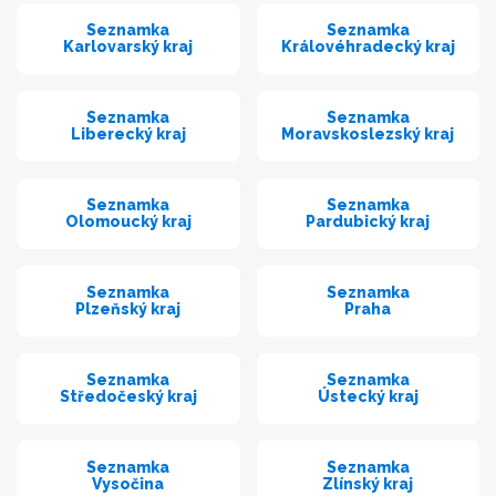
Seznamka
Seznamka
Karlovarský kraj
Královéhradecký kraj
Seznamka
Seznamka
Liberecký kraj
Moravskoslezský kraj
Seznamka
Seznamka
Olomoucký kraj
Pardubický kraj
Seznamka
Seznamka
Plzeňský kraj
Praha
Seznamka
Seznamka
Středočeský kraj
Ústecký kraj
Seznamka
Seznamka
Vysočina
Zlínský kraj