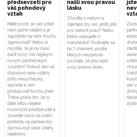
předsevzetí pro
našli svou pravou
jste
váš pohodový
lásku
nev
vztah
vzt
Chodíte s někým a
Máte pocit, že váš vztah
Závis
zajímalo by vás, jestli jste
není úplně ideální a je
part
pro sebe ti praví? Nebo
zapotřebí na něm trochu
exist
třeba uvažujete o
zapracovat? Nebo si
druhé
manželství? Podívejte se
myslíte, že je na čase
ident
na 7 znamení, podle
začít nový rok nějakým
vaše
kterých bezpečně
novým partnerským
vztah
poznáte, že jste našli
soužitím? Pokud vám až
chová
svou pravou lásku.
doposud vaše vztahy
Uváz
příliš nevycházely,
kolot
začněte k nim
vás v
přistupovat trochu jinak.
druhý
Třeba právě tím, že si
násle
dáte letos nějaké
zjistě
novoroční předsevzetí a
změníte něco na svém
pohledu na partnerství,
začnou být vaše vztahy
ideálními.