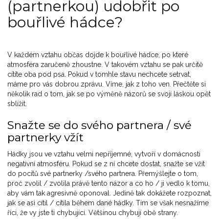
(partnerkou) udobřit po
bouřlivé hádce?
V každém vztahu občas dojde k bouřlivé hádce, po které
atmosféra zaručeně zhoustne. V takovém vztahu se pak určitě
cítíte oba pod psa. Pokud v tomhle stavu nechcete setrvat,
máme pro vás dobrou zprávu. Víme, jak z toho ven. Přečtěte si
několik rad o tom, jak se po výměně názorů se svojí láskou opět
sblížit.
Snažte se do svého partnera / své
partnerky vžít
Hádky jsou ve vztahu velmi nepříjemné, vytvoří v domácnosti
negativní atmosféru. Pokud se z ní chcete dostat, snažte se vžít
do pocitů své partnerky /svého partnera. Přemýšlejte o tom,
proč zvolil / zvolila právě tento názor a co ho / ji vedlo k tomu,
aby vám tak agresivně oponoval. Jedině tak dokážete rozpoznat,
jak se asi cítil / cítila během dané hádky. Tím se však nesnažíme
říci, že vy jste ti chybující. Většinou chybují obě strany.