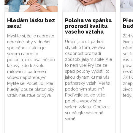
Hledám lásku bez
Poloha ve spánku
Pře
sexu!
prozradí kvalitu
bud
vašeho vztahu
Myslíte si, že je naprosto
Žárli
Určitě jste už párkrát
nereálné, aby v dnešní
život
slyšeli o tom, že vaši
společnosti, která je
někoh
osobnost prozradí
sexem naprosto
se, ž
způsob, jakým spíte. Ale
posedlá, existoval někdo
vás z
to není vše! Prý lze ze
takový, kdo k životu
pova
spací polohy vyčíst i to,
milování s partnerem
nezůs
jakou dynamiku má váš
vůbec nepotřebuje?
Žárli
partnerský vztah. Věříte
Mýlíte se! Počet lidí, kteří
znep
podobným studiím?
hledají pouze platonický
živo
Podívejte se, co vaše
vztah, neustále přibývá.
tedy, 
poloha vypovídá o
vašem vztahu. Obrázek
si udělejte následně
sami!