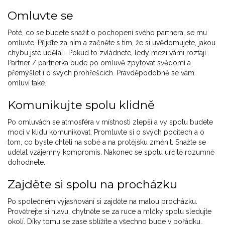
Omluvte se
Poté, co se budete snažit o pochopení svého partnera, se mu
omluvte. Přijďte za ním a začněte s tím, že si uvědomujete, jakou
chybu jste udělali. Pokud to zvládnete, ledy mezi vámi roztají.
Partner / partnerka bude po omluvě zpytovat svědomí a
přemýšlet i o svých prohřešcích. Pravděpodobně se vám
omluví také.
Komunikujte spolu klidně
Po omluvách se atmosféra v místnosti zlepší a vy spolu budete
moci v klidu komunikovat. Promluvte si o svých pocitech a o
tom, co byste chtěli na sobě a na protějšku změnit. Snažte se
udělat vzájemný kompromis. Nakonec se spolu určitě rozumně
dohodnete.
Zajděte si spolu na procházku
Po společném vyjasňování si zajděte na malou procházku.
Provětrejte si hlavu, chytněte se za ruce a mlčky spolu sledujte
okolí. Díky tomu se zase sblížíte a všechno bude v pořádku.