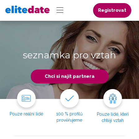
Registrovat
seznamka pro vztah
Chci si najít partnera
Pouze reální lidé
100 % profilů
Pouze lidé, kteří
prověřujeme
chtějí vztah