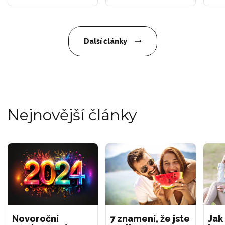
Další články
Nejnovější články
Novoroční
7 znamení, že jste
Jak