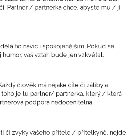
. Partner / partnerka chce, abyste mu / ji
 dělá ho navíc i spokojenějším. Pokud se
j humor, váš vztah bude jen vzkvétat.
Každý člověk má nějaké cíle či záliby a
oho je tu partner/ partnerka, který / která
partnerova podpora nedocenitelná.
i či zvyky vašeho přítele / přítelkyně, nejde