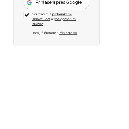
Přihlášení přes Google
Souhlasím s
podmínkami
,
správou dat
a
poskytováním
služby
.
Jste již členem?
Přihlaste se