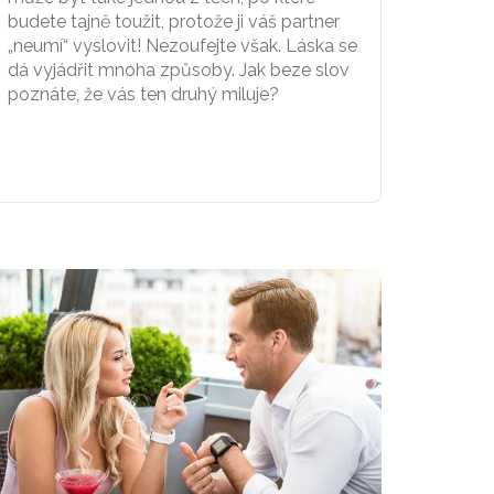
budete tajně toužit, protože ji váš partner
„neumí“ vyslovit! Nezoufejte však. Láska se
dá vyjádřit mnoha způsoby. Jak beze slov
poznáte, že vás ten druhý miluje?