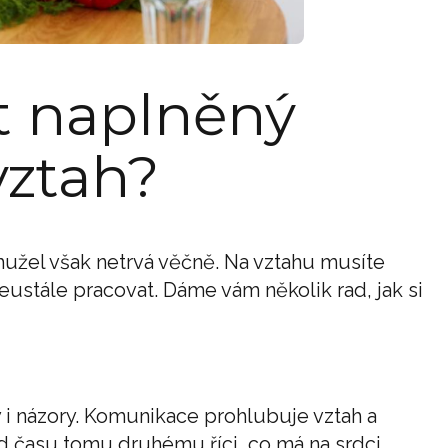
et naplněný
vztah?
hužel však netrvá věčně. Na vztahu musíte
ustále pracovat. Dáme vám několik rad, jak si
y i názory. Komunikace prohlubuje vztah a
od času tomu druhému říci, co má na srdci.