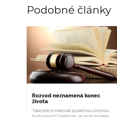
Podobné články
Rozvod neznamená konec
života
Také jste si malovali společnou růžovou
budoucnost? Věřili jste, že spolu budete