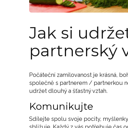
Jak si udrž
partnerský 
Počáteční zamilovanost je krásná, bo
společně s partnerem / partnerkou ne
udržet dlouhý a šťastný vztah.
Komunikujte
Sdílejte spolu svoje pocity, myšlenk
sbližuje. Každý z vás potřebuje čas 