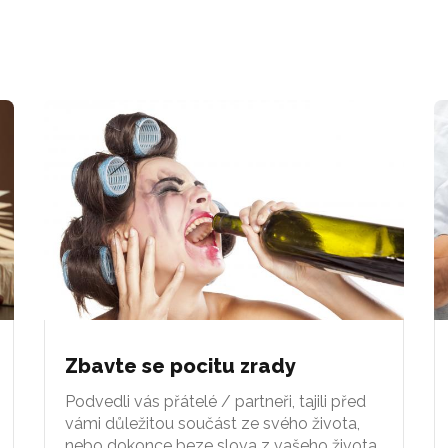
Zbavte se pocitu zrady
Podvedli vás přátelé / partneři, tajili před
vámi důležitou součást ze svého života,
nebo dokonce beze slova z vašeho života