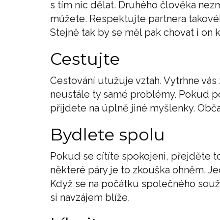
s tím nic dělat. Druhého člověka nezm
můžete. Respektujte partnera takového
Stejně tak by se měl pak chovat i on 
Cestujte
Cestování utužuje vztah. Vytrhne vás 
neustále ty samé problémy. Pokud p
přijdete na úplně jiné myšlenky. Obča
Bydlete spolu
Pokud se cítíte spokojeni, přejděte t
některé páry je to zkouška ohněm. Jedi
Když se na počátku společného soužití
si navzájem blíže.