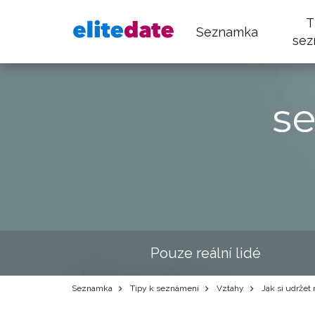
T
Seznamka
sez
s
Pouze reální lidé
Seznamka
Tipy k seznámení
Vztahy
Jak si udržet