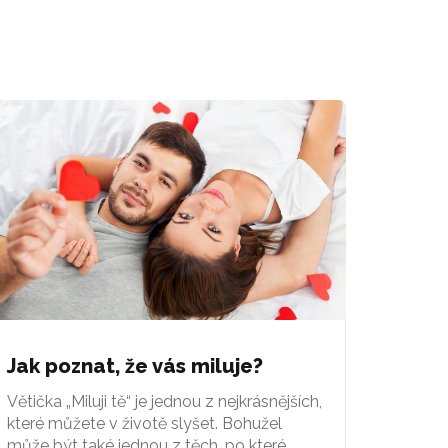
Jak poznat, že vás miluje?
Větička „Miluji tě“ je jednou z nejkrásnějších,
které můžete v životě slyšet. Bohužel
může být také jednou z těch, po které