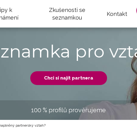
ipy k
Zkušenosti se
Kontakt
námení
seznamkou
eznamka pro vzt
Chci si najít partnera
100 % profilů prověřujeme
 naplněný partnerský vztah?