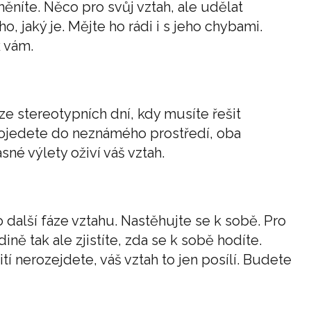
ěníte. Něco pro svůj vztah, ale udělat
, jaký je. Mějte ho rádi i s jeho chybami.
k vám.
ze stereotypních dní, kdy musíte řešit
ojedete do neznámého prostředí, oba
sné výlety oživí váš vztah.
o další fáze vztahu. Nastěhujte se k sobě. Pro
ně tak ale zjistíte, zda se k sobě hodíte.
 nerozejdete, váš vztah to jen posílí. Budete