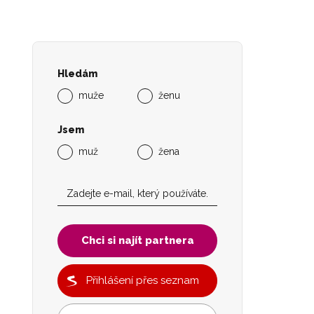
Hledám
muže
ženu
Jsem
muž
žena
Chci si najít partnera
Přihlášení přes seznam