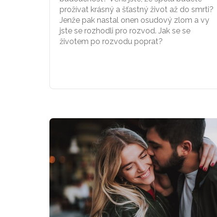
prožívat krásný a šťastný život až do smrti?
Jenže pak nastal onen osudový zlom a vy
jste se rozhodli pro rozvod. Jak se se
životem po rozvodu poprat?