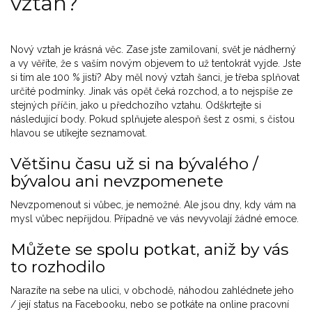
vztah?
Nový vztah je krásná věc. Zase jste zamilovaní, svět je nádherný
a vy věříte, že s vaším novým objevem to už tentokrát vyjde. Jste
si tím ale 100 % jistí? Aby měl nový vztah šanci, je třeba splňovat
určité podmínky. Jinak vás opět čeká rozchod, a to nejspíše ze
stejných příčin, jako u předchozího vztahu. Odškrtejte si
následující body. Pokud splňujete alespoň šest z osmi, s čistou
hlavou se utíkejte seznamovat.
Většinu času už si na bývalého /
bývalou ani nevzpomenete
Nevzpomenout si vůbec, je nemožné. Ale jsou dny, kdy vám na
mysl vůbec nepřijdou. Případně ve vás nevyvolají žádné emoce.
Můžete se spolu potkat, aniž by vás
to rozhodilo
Narazíte na sebe na ulici, v obchodě, náhodou zahlédnete jeho
/ její status na Facebooku, nebo se potkáte na online pracovní