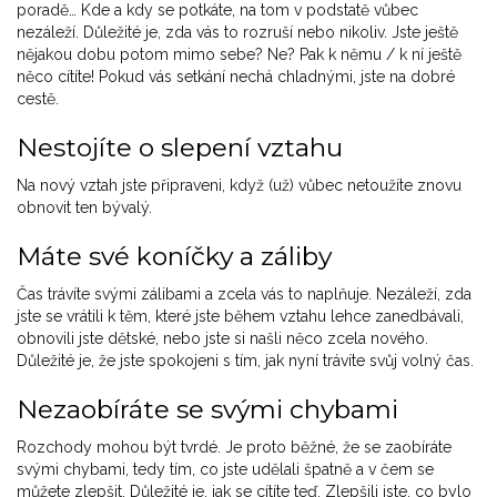
poradě… Kde a kdy se potkáte, na tom v podstatě vůbec
nezáleží. Důležité je, zda vás to rozruší nebo nikoliv. Jste ještě
nějakou dobu potom mimo sebe? Ne? Pak k němu / k ní ještě
něco cítíte! Pokud vás setkání nechá chladnými, jste na dobré
cestě.
Nestojíte o slepení vztahu
Na nový vztah jste připraveni, když (už) vůbec netoužíte znovu
obnovit ten bývalý.
Máte své koníčky a záliby
Čas trávíte svými zálibami a zcela vás to naplňuje. Nezáleží, zda
jste se vrátili k těm, které jste během vztahu lehce zanedbávali,
obnovili jste dětské, nebo jste si našli něco zcela nového.
Důležité je, že jste spokojeni s tím, jak nyní trávíte svůj volný čas.
Nezaobíráte se svými chybami
Rozchody mohou být tvrdé. Je proto běžné, že se zaobíráte
svými chybami, tedy tím, co jste udělali špatně a v čem se
můžete zlepšit. Důležité je, jak se cítíte teď. Zlepšili jste, co bylo