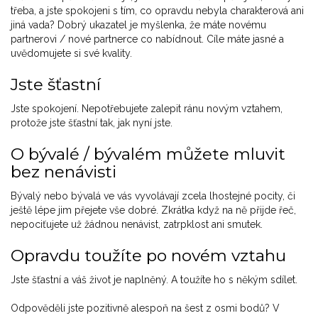
třeba, a jste spokojeni s tím, co opravdu nebyla charakterová ani
jiná vada? Dobrý ukazatel je myšlenka, že máte novému
partnerovi / nové partnerce co nabídnout. Cíle máte jasné a
uvědomujete si své kvality.
Jste šťastní
Jste spokojení. Nepotřebujete zalepit ránu novým vztahem,
protože jste šťastní tak, jak nyní jste.
O bývalé / bývalém můžete mluvit
bez nenávisti
Bývalý nebo bývalá ve vás vyvolávají zcela lhostejné pocity, či
ještě lépe jim přejete vše dobré. Zkrátka když na ně přijde řeč,
nepociťujete už žádnou nenávist, zatrpklost ani smutek.
Opravdu toužíte po novém vztahu
Jste šťastní a váš život je naplněný. A toužíte ho s někým sdílet.
Odpověděli jste pozitivně alespoň na šest z osmi bodů? V