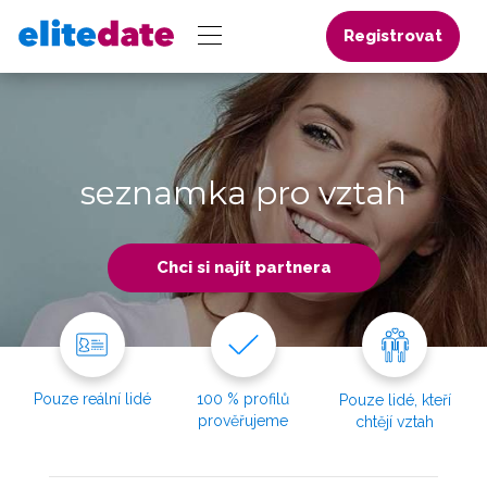
Registrovat
seznamka pro vztah
Chci si najít partnera
Pouze reální lidé
100 % profilů
Pouze lidé, kteří
prověřujeme
chtějí vztah