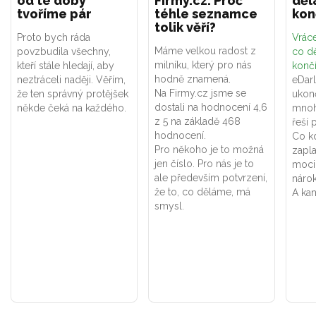
od té doby
Firmy.cz. Proč
děl
tvoříme pár
téhle seznamce
kon
tolik věří?
Proto bych ráda
Vráce
Máme velkou radost z
povzbudila všechny,
co dě
milníku, který pro nás
kteří stále hledají, aby
konč
hodně znamená.
neztráceli naději. Věřím,
eDar
Na Firmy.cz jsme se
že ten správný protějšek
ukon
dostali na hodnocení 4,6
někde čeká na každého.
mnoh
z 5 na základě 468
řeší 
hodnocení.
Co k
Pro někoho je to možná
zapla
jen číslo. Pro nás je to
moci
ale především potvrzení,
náro
že to, co děláme, má
A kam
smysl.