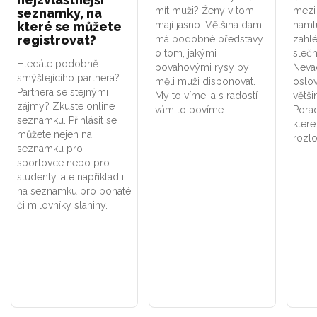
mít muži? Ženy v tom
mezi 
seznamky, na
které se můžete
mají jasno. Většina dam
namlu
registrovat?
má podobné představy
zahl
o tom, jakými
slečn
Hledáte podobně
povahovými rysy by
Neva
smýšlejícího partnera?
měli muži disponovat.
oslo
Partnera se stejnými
My to víme, a s radostí
větš
zájmy? Zkuste online
vám to povíme.
Porad
seznamku. Přihlásit se
které
můžete nejen na
rozl
seznamku pro
sportovce nebo pro
studenty, ale například i
na seznamku pro bohaté
či milovníky slaniny.