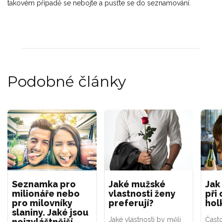
takovém případě se nebojte a pusťte se do seznamování.
Podobné články
Seznamka pro
Jaké mužské
Jak
milionáře nebo
vlastnosti ženy
při
pro milovníky
preferují?
hol
slaniny. Jaké jsou
Jaké vlastnosti by měli
Často
nejzvláštnější