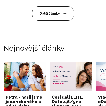
Další články
Nejnovější články
Petra - našli jsme
Češi dali ELITE
Vrá
jeden druhého a
Date 4,6/5 na
eDa