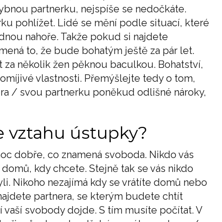
hybnou partnerku, nejspíše se nedočkáte.
ku pohlížet. Lidé se mění podle situací, které
jednou nahoře. Takže pokud si najdete
ená to, že bude bohatým ještě za pár let.
t za několik žen pěknou baculkou. Bohatství,
pomíjivé vlastnosti. Přemýšlejte tedy o tom,
era / svou partnerku poněkud odlišné nároky,
ve vztahu ústupky?
e moc dobře, co znamená svoboda. Nikdo vás
domů, kdy chcete. Stejně tak se vás nikdo
byli. Nikoho nezajímá kdy se vrátíte domů nebo
najdete partnera, se kterým budete chtít
vaší svobody dojde. S tím musíte počítat. V