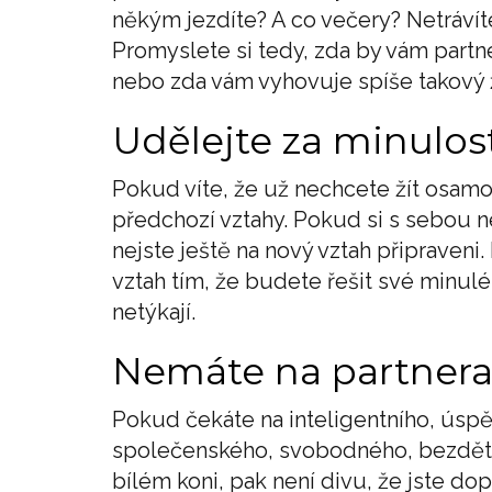
někým jezdíte? A co večery? Netráví
Promyslete si tedy, zda by vám part
nebo zda vám vyhovuje spíše takový ž
Udělejte za minulost
Pokud víte, že už nechcete žít osamo
předchozí vztahy. Pokud si s sebou n
nejste ještě na nový vztah připraveni
vztah tím, že budete řešit své minul
netýkají.
Nemáte na partnera
Pokud čekáte na inteligentního, úsp
společenského, svobodného, bezdětnéh
bílém koni, pak není divu, že jste d