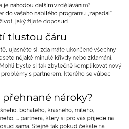
te je náhodou dalším vzděláváním?
ner do vašeho nabitého programu „zapadal“
ivot, jaký žijete doposud.
í tlustou čáru
tě, ujasněte si, zda máte ukončené všechny
esete nějaké minulé křivdy nebo zklamání,
. Mohli byste si tak zbytečně komplikovat nový
é problémy s partnerem, kterého se vůbec
 přehnané nároky?
ěšného, bohatého, krásného, milého,
o, … partnera, který si pro vás přijede na
oposud sama. Stejně tak pokud čekáte na