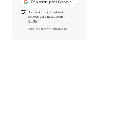
Přihlášení přes Google
Souhlasím s
podmínkami
,
správou dat
a
poskytováním
služby
.
Jste již členem?
Přihlaste se