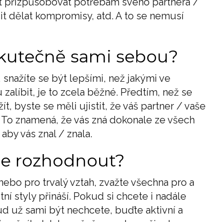
 přizpůsobovat potřebám svého partnera /
t dělat kompromisy, atd. A to se nemusí
 skutečně sami sebou?
snažíte se být lepšími, než jakými ve
zalíbit, je to zcela běžné. Předtím, než se
, byste se měli ujistit, že váš partner / vaše
e. To znamená, že vás zná dokonale ze všech
, aby vás znal / znala.
l se rozhodnout?
nebo pro trvalý vztah, zvažte všechna pro a
tní styly přináší. Pokud si chcete i nadále
ud už sami být nechcete, buďte aktivní a