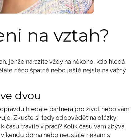
eni na vztah?
ztah, jenže narazíte vždy na někoho, kdo hledá
děláte něco špatně nebo ještě nejste na vážný
t ve dvou
 opravdu hledáte partnera pro život nebo vám
vuje. Zkuste si tedy odpovědět na otázky:
k času trávíte v práci? Kolik času vám zbývá
 o víkendu doma nebo neustále někam s