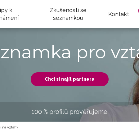
ipy k
Zkušenosti se
Kontakt
námení
seznamkou
eznamka pro vzt
Chci si najít partnera
100 % profilů prověřujeme
i na vztah?