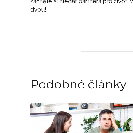
začněte si hledat partnera pro život.
dvou!
Podobné články