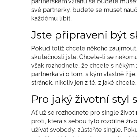
partnerském vztahu se budete muset
své partnerky, budete se muset nauči
každému líbit.
Jste připraveni být
Pokud totiž chcete někoho zaujmout, 
skutečnosti jste. Chcete-li se někomu 
však rozhodnete, že chcete s někým žít
partnerka ví o tom, s kým vlastně žij
stránek, nikoliv jen z té, z jaké chcete
Pro jaký životní sty
Ať už se rozhodnete pro single život 
proti, která s sebou tyto rozdílné živo
užívat svobody, zůstaňte single. Pok