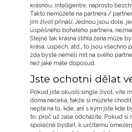
krásnou, inteligentní, naprosto bezc
Takto nemůžete na partnera / partner
jim život přináší. Jednou jsou dole, 
úspěšného bohatého partnera, neznam
Stejně tak krásná štíhlá žena může bý
krása, úspěch, atd., to jsou všechno 
zda byste neměli mít na svého partn
než jaké máte doposud.
Jste ochotni dělat 
Pokud jste okusili single život, vít
doma nečeká, takže si můžete chodit 
neptá na to, kde, ani s kým jste kde 
to, proč už zase odcházíte. Pokud si 
společně bydlet, k určitému omezení 