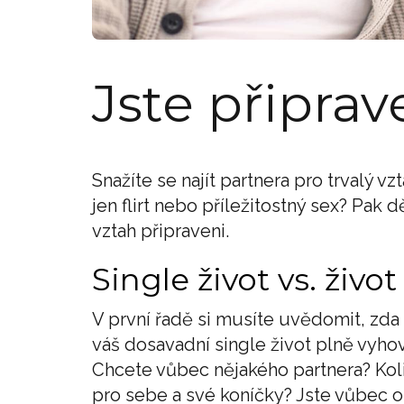
Jste připrav
Snažíte se najít partnera pro trvalý v
jen flirt nebo příležitostný sex? Pak 
vztah připraveni.
Single život vs. živo
V první řadě si musíte uvědomit, zda
váš dosavadní single život plně vyho
Chcete vůbec nějakého partnera? Koli
pro sebe a své koníčky? Jste vůbec