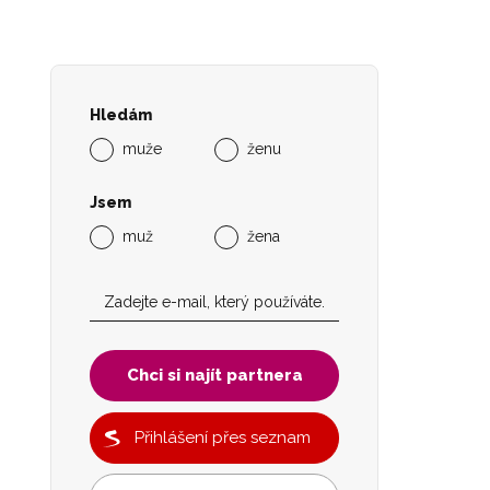
Hledám
muže
ženu
Jsem
muž
žena
Chci si najít partnera
Přihlášení přes seznam