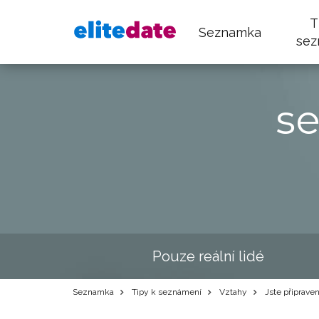
T
Seznamka
sez
s
Pouze reální lidé
Seznamka
Tipy k seznámení
Vztahy
Jste připraven