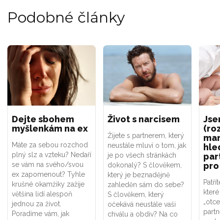
Podobné články
Dejte sbohem
Život s narcisem
Jse
myšlenkám na ex
(ro
Žijete s partnerem, který
mam
Máte za sebou rozchod
neustále mluví o tom, jak
hle
plný slz a vzteku? Nedaří
je po všech stránkách
par
se vám na svého/svou
pro
dokonalý? S člověkem,
ex zapomenout? Tyhle
který je beznadějně
Patří
krušné okamžiky zažije
zahleděn sám do sebe?
které
většina lidí alespoň
S člověkem, který
„otce
jednou za život.
očekává neustále vaši
partn
Poradíme vám, jak
chválu a obdiv? Na co