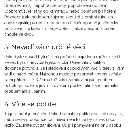
Dnes nevnímají nepohodlné boty, popichování od šéfa,
„dobromyslné“ rány od kamarádů, nebo poranění při holení.
Rozhodně ale nedoporučujeme zkoušet zlomit si ruku jen
abyste zjistili, jak moc to bude bolet. Každopádně je vědecky
potvrzeno, že láska zmírňuje bolest! Takže alespoň k zubaři
choďte ve dvou.
3. Nevadí vám určité věci
Pokud jste dosud byli ďasi na pořádek, najednou můžete zjistit,
že váš byt už nevypadá jako klícka. Univerzita v Kalifornii
dokonce potvrdila, že i sledování odpudivých věcí v televizi vám
vadí o něco méně. Najednou můžete pozorovat krmení zvířat a
sami přitom jíst? K čemu to? Jako zamilovaní jste mnohem
ochotnější sdílet s jiným člověkem postel, talíř a ano, nemáte
problém ani s líbáním.
4. Více se potíte
To je ta nepříjemná věc. Pokud se náhle potíte více než obvykle,
nebo se vám dokonce točí hlava, není to, že by na vás něco
lezlo. Začínáte být zamilovaní. Už při pomyšlení na onu osobu