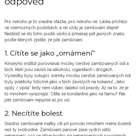
odpověď
Pro někoho je to snadná otázka, pro někoho ne. Láska přichází
ve všemožných podobách, a ne vždy je zamilování stejné!
Naštěstí se do toho pustili vědci a přinášejí pět jasných znaků,
podle kterých zjistíte, že jste zamilovaní.
1. Cítíte se jako „omámení“
Kinseyho institut porovnával mozky čerstvě zamilovaných lidí a
těch, kteří jsou závislí na alkoholu, cigaretách i drogách.
Výsledky byly šokující: snímky mozku čerstvě zamilovaných lidí
byly prakticky totožné jako u těch závislých na kokainu! „Jako
opilý / opilá“ tedy není vůbec daleko od pravdy. Až na to, že je
to mnohem výraznější. Cítíte se konstantně jako na flámu? Pak
jste zamilovaní nejspíše až po uši.
2. Necítíte bolest
Šťastně zamilované matky cítí při porodu mnohem méně bolesti
než ty svobodné. Zamilovaní pánové zase vydrží větší
nebezpečí, což se dříve hodilo při nebezpečných povoláních.