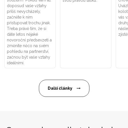
soužitím? Pokud vám až
chová
svou pravou lásku.
doposud vaše vztahy
Uváz
příliš nevycházely,
kolot
začněte k nim
vás v
přistupovat trochu jinak.
druhý
Třeba právě tím, že si
násle
dáte letos nějaké
zjistě
novoroční předsevzetí a
změníte něco na svém
pohledu na partnerství,
začnou být vaše vztahy
ideálními.
Další články