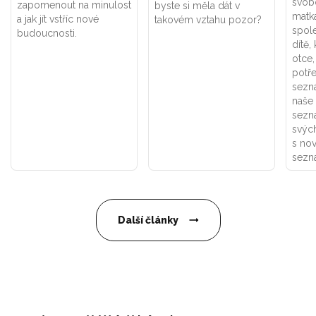
svob
zapomenout na minulost
byste si měla dát v
matk
a jak jít vstříc nové
takovém vztahu pozor?
spol
budoucnosti.
dítě,
otce,
potř
sezná
naše 
sezn
svých
s no
sezná
Další články