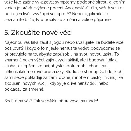
vaše tělo začne vykazovat symptomy podobné stresu, a jedním
z nich je právě zvýšené pocení. Ano, nastává léto, vážně se ale
potíte jen kvůli zvyšující se teplotě? Nebojte, jakmile se
seznámíte blíže, tyto pocity se změní na velice příjemné.
5. Zkoušíte nové věci
Najednou vás láká začít s jógou nebo uvažujete, že budete více
posilovat? I když o tom ještě nemusíte vědět, podvědomě se
připravujete na to, abyste zapůsobili na svou novou lásku. To
znamená nejen výčet zajímavých aktivit, ale i budování těla a
snaha o zlepšení zdraví, abyste spolu mohli chodit na
několikakilometrové procházky. Studie se shodují, že lidé, kteří
sami sebe pokládají za zamilované, mnohem častěji inklinují ke
zkoušení nových věcí. I kdyby je dříve nenáviděli, nebo
pokládali za směšné.
Sedí to na vás? Tak se běžte připravovat na rande!