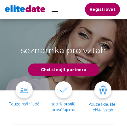
Registrovat
seznamka pro vztah
Chci si najít partnera
Pouze reální lidé
100 % profilů
Pouze lidé, kteří
prověřujeme
chtějí vztah