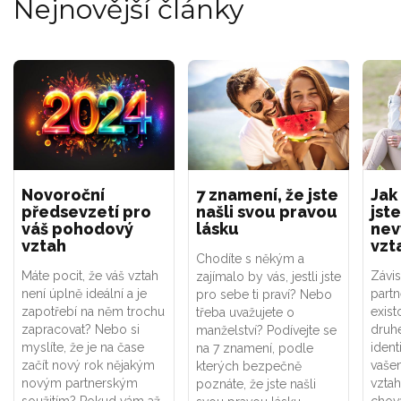
Nejnovější články
Novoroční
7 znamení, že jste
Jak
předsevzetí pro
našli svou pravou
jste
váš pohodový
lásku
nev
vztah
vzt
Chodíte s někým a
Máte pocit, že váš vztah
Závis
zajímalo by vás, jestli jste
není úplně ideální a je
part
pro sebe ti praví? Nebo
zapotřebí na něm trochu
exist
třeba uvažujete o
zapracovat? Nebo si
druhé
manželství? Podívejte se
myslíte, že je na čase
ident
na 7 znamení, podle
začít nový rok nějakým
vaše
kterých bezpečně
novým partnerským
vztah
poznáte, že jste našli