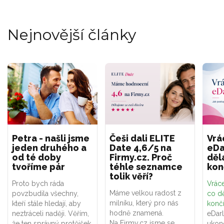
Nejnovější články
Petra - našli jsme
Češi dali ELITE
Vrá
jeden druhého a
Date 4,6/5 na
eDa
od té doby
Firmy.cz. Proč
děl
tvoříme pár
téhle seznamce
kon
tolik věří?
Proto bych ráda
Vráce
Máme velkou radost z
povzbudila všechny,
co dě
milníku, který pro nás
kteří stále hledají, aby
konč
hodně znamená.
neztráceli naději. Věřím,
eDar
Na Firmy.cz jsme se
že ten správný protějšek
ukon