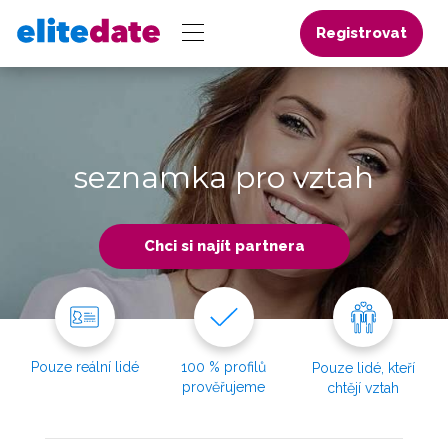
Registrovat
seznamka pro vztah
Chci si najít partnera
Pouze reální lidé
100 % profilů
Pouze lidé, kteří
prověřujeme
chtějí vztah