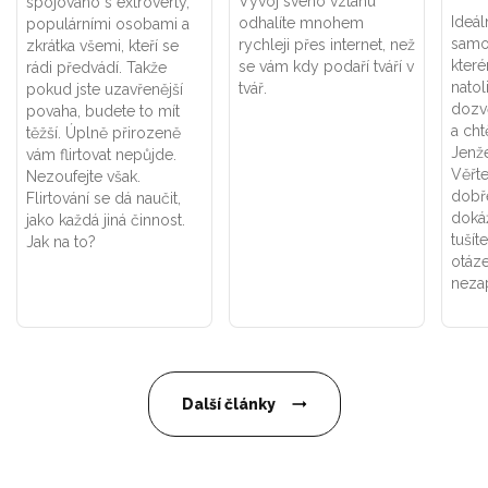
Vývoj svého vztahu
spojováno s extroverty,
Ideál
odhalíte mnohem
populárními osobami a
samo
rychleji přes internet, než
zkrátka všemi, kteří se
kter
se vám kdy podaří tváří v
rádi předvádí. Takže
natol
tvář.
pokud jste uzavřenější
dozv
povaha, budete to mít
a cht
těžší. Úplně přirozeně
Jenže
vám flirtovat nepůjde.
Věřte
Nezoufejte však.
dobř
Flirtování se dá naučit,
dokáž
jako každá jiná činnost.
tušít
Jak na to?
otáze
neza
Další články