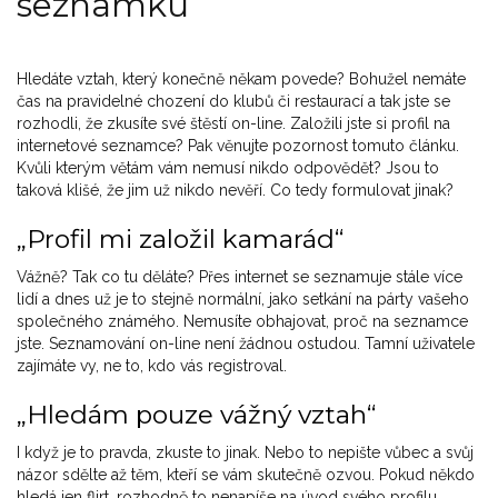
seznamku
Hledáte vztah, který konečně někam povede? Bohužel nemáte
čas na pravidelné chození do klubů či restaurací a tak jste se
rozhodli, že zkusíte své štěstí on-line. Založili jste si profil na
internetové seznamce? Pak věnujte pozornost tomuto článku.
Kvůli kterým větám vám nemusí nikdo odpovědět? Jsou to
taková klišé, že jim už nikdo nevěří. Co tedy formulovat jinak?
„Profil mi založil kamarád“
Vážně? Tak co tu děláte? Přes internet se seznamuje stále více
lidí a dnes už je to stejně normální, jako setkání na párty vašeho
společného známého. Nemusíte obhajovat, proč na seznamce
jste. Seznamování on-line není žádnou ostudou. Tamní uživatele
zajímáte vy, ne to, kdo vás registroval.
„Hledám pouze vážný vztah“
I když je to pravda, zkuste to jinak. Nebo to nepište vůbec a svůj
názor sdělte až těm, kteří se vám skutečně ozvou. Pokud někdo
hledá jen flirt, rozhodně to nenapíše na úvod svého profilu.