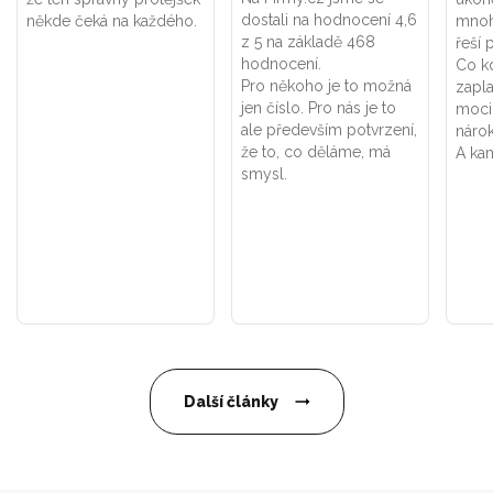
dostali na hodnocení 4,6
někde čeká na každého.
mnoh
z 5 na základě 468
řeší 
hodnocení.
Co k
Pro někoho je to možná
zapla
jen číslo. Pro nás je to
moci
ale především potvrzení,
náro
že to, co děláme, má
A kam
smysl.
Další články