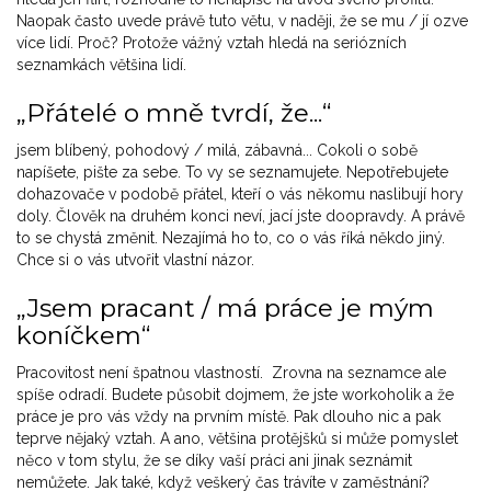
Naopak často uvede právě tuto větu, v naději, že se mu / jí ozve
více lidí. Proč? Protože vážný vztah hledá na seriózních
seznamkách většina lidí.
„Přátelé o mně tvrdí, že...“
jsem blíbený, pohodový / milá, zábavná... Cokoli o sobě
napíšete, pište za sebe. To vy se seznamujete. Nepotřebujete
dohazovače v podobě přátel, kteří o vás někomu naslibují hory
doly. Člověk na druhém konci neví, jací jste doopravdy. A právě
to se chystá změnit. Nezajímá ho to, co o vás říká někdo jiný.
Chce si o vás utvořit vlastní názor.
„Jsem pracant / má práce je mým
koníčkem“
Pracovitost není špatnou vlastností. Zrovna na seznamce ale
spíše odradí. Budete působit dojmem, že jste workoholik a že
práce je pro vás vždy na prvním místě. Pak dlouho nic a pak
teprve nějaký vztah. A ano, většina protějšků si může pomyslet
něco v tom stylu, že se díky vaší práci ani jinak seznámit
nemůžete. Jak také, když veškerý čas trávíte v zaměstnání?