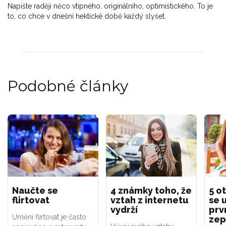
Napište raději něco vtipného, originálního, optimistického. To je
to, co chce v dnešní hektické době každý slyšet.
Podobné články
Naučte se
4 známky toho, že
5 o
flirtovat
vztah z internetu
se 
vydrží
prv
Umění flirtovat je často
zep