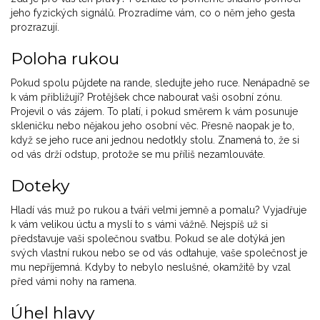
jeho fyzických signálů. Prozradíme vám, co o něm jeho gesta
prozrazují.
Poloha rukou
Pokud spolu půjdete na rande, sledujte jeho ruce. Nenápadně se
k vám přibližují? Protějšek chce nabourat vaši osobní zónu.
Projevil o vás zájem. To platí, i pokud směrem k vám posunuje
skleničku nebo nějakou jeho osobní věc. Přesně naopak je to,
když se jeho ruce ani jednou nedotkly stolu. Znamená to, že si
od vás drží odstup, protože se mu příliš nezamlouváte.
Doteky
Hladí vás muž po rukou a tváři velmi jemně a pomalu? Vyjadřuje
k vám velikou úctu a myslí to s vámi vážně. Nejspíš už si
představuje vaši společnou svatbu. Pokud se ale dotýká jen
svých vlastní rukou nebo se od vás odtahuje, vaše společnost je
mu nepříjemná. Kdyby to nebylo neslušné, okamžitě by vzal
před vámi nohy na ramena.
Úhel hlavy