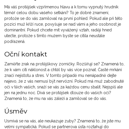
Má váš protějšek vzpřímenou hlavu a k tomu vypnutý hrudník
téměř celou dobu vašeho setkání? To je dobré znamení,
protože se do vás zamiloval na první pohled. Pokud ale při této
pozici muž kříží ruce, povyšuje se nad vámi a jeho osobnost je
dominantní. Pokud chcete mít vyvážený vztah, raději hned
utečte, protože s tímto mužem byste se cítila neustále
podřazená.
Oční kontakt
Zaměřte zrak na protějškovy zorničky. Rozšiřují se? Znamená to,
že k vám cítí náklonost a chtěl by vás více poznat. Časté mrkání
značí nejistotu a stres. V tomto případě mu nenápadně dejte
najevo, že z vás nemusí být nervózní. Pokud má muž zabodnuté
oči v těch vašich, snaží se vás za každou cenu sbalit. Nejspíš ale
jen na jednu noc. Dívá se protějšek dlouze do vašich očí?
Znamená to, že mu na vás záleží a zamiloval se do vás.
Úsměv
Usmívá se na vás, ale neukazuje zuby? Znamená to, že jste mu
velmi sympatická. Pokud se partnerova ústa roztahují do