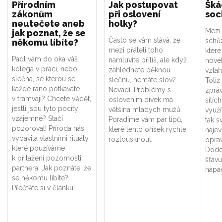
Přírodním
Jak postupovat
Šká
zákonům
při oslovení
soci
neutečete aneb
holky?
Mezi 
jak poznat, že se
Často se vám stává, že
schů
někomu líbíte?
mezi přáteli toho
které
Padl vám do oka váš
namluvíte příliš, ale když
nové
kolega v práci, nebo
zahlédnete pěknou
vzta
slečna, se kterou se
slečnu, nemáte slov?
Totiž
každé ráno potkáváte
Nevadí. Problémy s
zpráv
v tramvaji? Chcete vědět,
oslovením dívek má
sítíc
jestli jsou tyto pocity
většina mladých mužů.
využí
vzájemné? Stačí
Poradíme vám pár tipů,
tak s
pozorovat! Příroda nás
které tento oříšek rychle
najev
vybavila vlastními rituály,
rozlousknout.
opra
které používáme
Dode
k přitažení pozornosti
šťávu
partnera. Jak poznáte, že
nápad
se někomu líbíte?
Přečtěte si v článku!