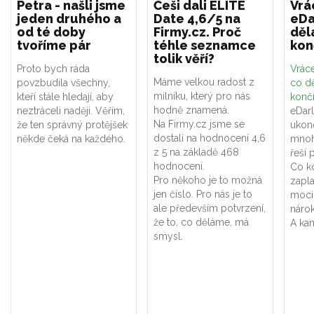
Petra - našli jsme
Češi dali ELITE
Vrá
jeden druhého a
Date 4,6/5 na
eDa
od té doby
Firmy.cz. Proč
děl
tvoříme pár
téhle seznamce
kon
tolik věří?
Proto bych ráda
Vráce
Máme velkou radost z
povzbudila všechny,
co dě
milníku, který pro nás
kteří stále hledají, aby
konč
hodně znamená.
neztráceli naději. Věřím,
eDar
Na Firmy.cz jsme se
že ten správný protějšek
ukon
dostali na hodnocení 4,6
někde čeká na každého.
mnoh
z 5 na základě 468
řeší 
hodnocení.
Co k
Pro někoho je to možná
zapla
jen číslo. Pro nás je to
moci
ale především potvrzení,
náro
že to, co děláme, má
A kam
smysl.