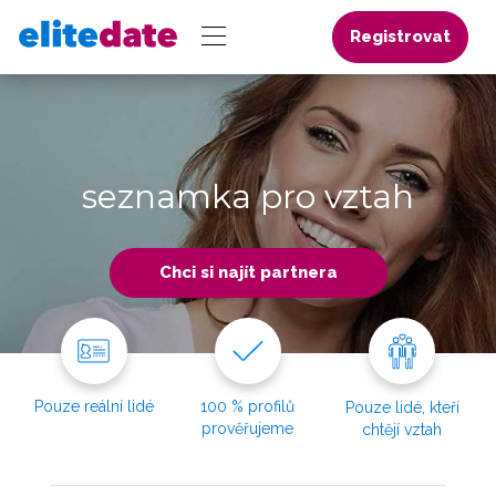
Registrovat
seznamka pro vztah
Chci si najít partnera
Pouze reální lidé
100 % profilů
Pouze lidé, kteří
prověřujeme
chtějí vztah