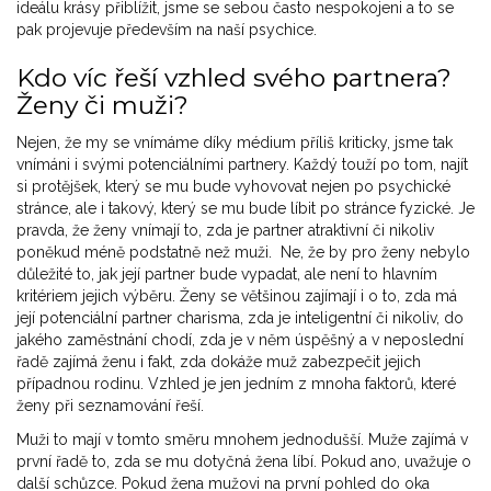
ideálu krásy přiblížit, jsme se sebou často nespokojeni a to se
pak projevuje především na naší psychice.
Kdo víc řeší vzhled svého partnera?
Ženy či muži?
Nejen, že my se vnímáme díky médium příliš kriticky, jsme tak
vnímáni i svými potenciálními partnery. Každý touží po tom, najít
si protějšek, který se mu bude vyhovovat nejen po psychické
stránce, ale i takový, který se mu bude líbit po stránce fyzické. Je
pravda, že ženy vnímají to, zda je partner atraktivní či nikoliv
poněkud méně podstatně než muži. Ne, že by pro ženy nebylo
důležité to, jak její partner bude vypadat, ale není to hlavním
kritériem jejich výběru. Ženy se většinou zajímají i o to, zda má
její potenciální partner charisma, zda je inteligentní či nikoliv, do
jakého zaměstnání chodí, zda je v něm úspěšný a v neposlední
řadě zajímá ženu i fakt, zda dokáže muž zabezpečit jejich
případnou rodinu. Vzhled je jen jedním z mnoha faktorů, které
ženy při seznamování řeší.
Muži to mají v tomto směru mnohem jednodušší. Muže zajímá v
první řadě to, zda se mu dotyčná žena líbí. Pokud ano, uvažuje o
další schůzce. Pokud žena mužovi na první pohled do oka