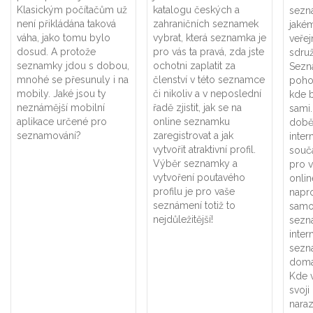
Klasickým počítačům už
katalogu českých a
sezn
není přikládána taková
zahraničních seznamek
jakém
váha, jako tomu bylo
vybrat, která seznamka je
veřej
dosud. A protože
pro vás ta pravá, zda jste
sdruž
seznamky jdou s dobou,
ochotni zaplatit za
Sezná
mnohé se přesunuly i na
členství v této seznamce
poho
mobily. Jaké jsou ty
či nikoliv a v neposlední
kde 
neznámější mobilní
řadě zjistit, jak se na
sami.
aplikace určené pro
online seznamku
době,
seznamování?
zaregistrovat a jak
inter
vytvořit atraktivní profil.
součá
Výběr seznamky a
pro v
vytvoření poutavého
onli
profilu je pro vaše
napr
seznámení totiž to
samo
nejdůležitější!
sezn
inter
sezná
doma
Kde 
svoji
naraz