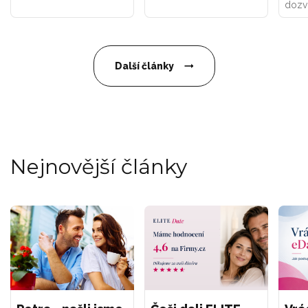
dozví
Další články
Nejnovější články