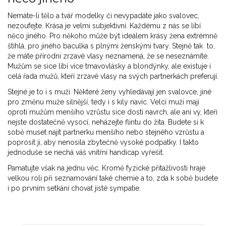
Nemáte-li tělo a tvář modelky či nevypadáte jako svalovec,
nezoufejte. Krása je velmi subjektivní. Každému z nás se líbí
něco jiného. Pro někoho může být ideálem krásy žena extrémně
štíhlá, pro jiného baculka s plnými ženskými tvary. Stejně tak to,
že máte přírodní zrzavé vlasy neznamená, že se neseznámíte.
Mužům se sice líbí více tmavovlásky a blondýnky, ale existuje i
celá řada mužů, kteří zrzavé vlasy na svých partnerkách preferují.
Stejné je to i s muži. Některé ženy vyhledávají jen svalovce, jiné
pro změnu muže silnější, tedy i s kily navíc. Velcí muži mají
oproti mužům menšího vzrůstu sice dosti navrch, ale ani vy, kteří
nejste dostatečně vysocí, neházejte flintu do žita. Budete si k
sobě muset najít partnerku menšího nebo stejného vzrůstu a
poprosit ji, aby nenosila zbytečně vysoké podpatky. I takto
jednoduše se nechá váš vnitřní handicap vyřešit.
Pamatujte však na jednu věc. Kromě fyzické přitažlivosti hraje
velkou roli při seznamování také chemie a to, zda k sobě budete
i po prvním setkání chovat jisté sympatie.