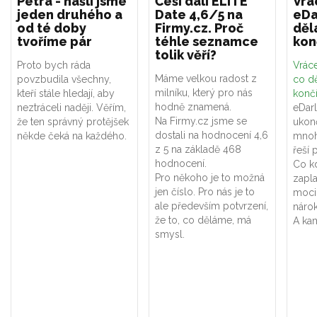
Petra - našli jsme
Češi dali ELITE
Vrá
jeden druhého a
Date 4,6/5 na
eDa
od té doby
Firmy.cz. Proč
děl
tvoříme pár
téhle seznamce
kon
tolik věří?
Proto bych ráda
Vráce
Máme velkou radost z
povzbudila všechny,
co dě
milníku, který pro nás
kteří stále hledají, aby
konč
hodně znamená.
neztráceli naději. Věřím,
eDar
Na Firmy.cz jsme se
že ten správný protějšek
ukon
dostali na hodnocení 4,6
někde čeká na každého.
mnoh
z 5 na základě 468
řeší 
hodnocení.
Co k
Pro někoho je to možná
zapla
jen číslo. Pro nás je to
moci
ale především potvrzení,
náro
že to, co děláme, má
A kam
smysl.