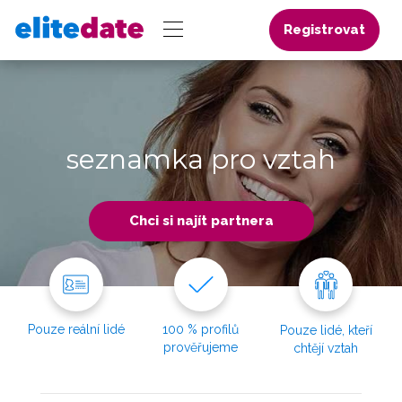
Registrovat
seznamka pro vztah
Chci si najít partnera
Pouze reální lidé
100 % profilů
Pouze lidé, kteří
prověřujeme
chtějí vztah