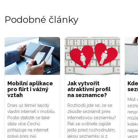
Podobné články
Mobilní aplikace
Jak vytvořit
Kde
pro flirt i vážný
atraktivní profil
sez
vztah
na seznamce?
Míst
Dnes už téměř každý
Rozhodli jste se, že se
sezná
vlastní internet v mobilu.
zkusíte seznámit přes
nesp
Podle statistik se také
internetovou seznamku?
může
stále více Čechů
Pak se ocitnete zajisté
kdeko
přihlašuje na internet
ještě před rozhodnutím,
napa
právě přes něj.
jakou seznamku si z
vezm