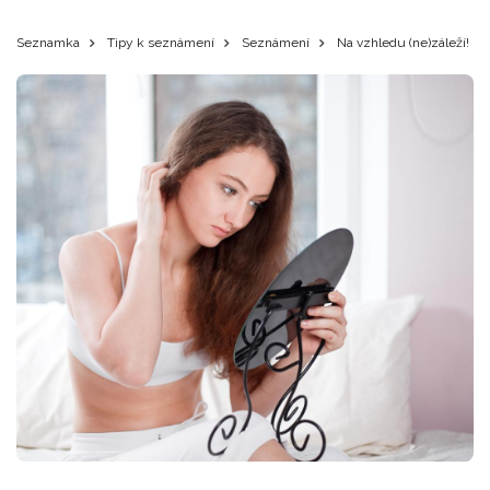
Seznamka
Tipy k seznámení
Seznámení
Na vzhledu (ne)záleží!