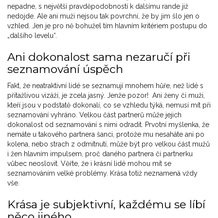
nepadne, s největší pravděpodobností k dalšímu rande již
nedojde. Ale ani muži nejsou tak povrchní, že by jim šlo jen o
vzhled. Jen je pro ně bohužel tím hlavním kritériem postupu do
„dalšího levelu“.
Ani dokonalost sama nezaručí při
seznamování úspěch
Fakt, že neatraktivní lidé se seznamují mnohem hůře, než lidé s
přitažlivou vizáží, je zcela jasný. Jenže pozor! Ani ženy či muži,
kteří jsou v podstatě dokonalí, co se vzhledu týká, nemusí mít při
seznamování vyhráno. Velkou část partnerů může jejich
dokonalost od seznamování s nimi odradit. Prvotní myšlenka, že
nemáte u takového partnera šanci, protože mu nesaháte ani po
kolena, nebo strach z odmítnutí, může být pro velkou část mužů
i žen hlavním impulsem, proč daného partnera či partnerku
vůbec neoslovit. Věřte, že i krásní lidé mohou mít se
seznamováním velké problémy. Krása totiž neznamená vždy
vše.
Krása je subjektivní, každému se líbí
něco jiného