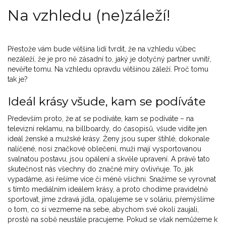
Na vzhledu (ne)záleží!
Přestože vám bude většina lidí tvrdit, že na vzhledu vůbec
nezáleží, že je pro ně zásadní to, jaký je dotyčný partner uvnitř,
nevěřte tomu. Na vzhledu opravdu většinou záleží. Proč tomu
tak je?
Ideál krásy všude, kam se podíváte
Především proto, že ať se podíváte, kam se podíváte – na
televizní reklamu, na billboardy, do časopisů, všude vidíte jen
ideál ženské a mužské krásy. Ženy jsou super štíhlé, dokonale
nalíčené, nosí značkové oblečení, muži mají vysportovanou
svalnatou postavu, jsou opálení a skvěle upravení. A právě tato
skutečnost nás všechny do značné míry ovlivňuje. To, jak
vypadáme, asi řešíme více či méně všichni. Snažíme se vyrovnat
s tímto mediálním ideálem krásy, a proto chodíme pravidelně
sportovat, jíme zdravá jídla, opalujeme se v soláriu, přemýšlíme
o tom, co si vezmeme na sebe, abychom své okolí zaujali,
prostě na sobě neustále pracujeme. Pokud se však nemůžeme k