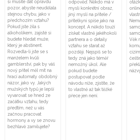
si musíte dát opravdu
odpověď. Někdo má v
otázk
pozor, abyste neudělala
mysli konkrétní obraz,
onlin
stejnou chybu, jako v
jiný myslí na přítele /
vlast
předchozím vztahu?
přítelkyni spíše jako na
Nemů
Pokud jste žila s
koncept. A někdo touží
samo
alkoholikem, zajisté si
získat vlastně jakéhokoli
samo
budete hledat muže,
partnera a o detaily
Věk 
který je abstinent.
vztahu se starat až
komu
Rozvedla-li jste se s
později. Nejspíš se to
cizím
manželem kvůli
tedy zná jako téměř
češti
gamblerství, pak by váš
nemožný úkol. Ale
překl
nový přítel měl mít na
pokud budete
názv
hrací automaty obdobný
postupovat podle
názor, jako vy. Jakých
návodu níže, zjistíte, že
mužských typů je lepší
to vlastně až tak těžké
vyvarovat se hned ze
přece jen není.
začátku vztahu, tedy
předtím, než u vás
začnou pracovat
hormony a vy se znovu
bezhlavě zamilujete?