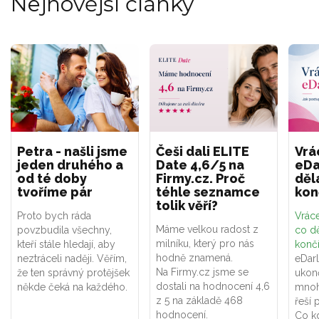
Nejnovější články
Petra - našli jsme
Češi dali ELITE
Vrá
jeden druhého a
Date 4,6/5 na
eDa
od té doby
Firmy.cz. Proč
děl
tvoříme pár
téhle seznamce
kon
tolik věří?
Proto bych ráda
Vráce
Máme velkou radost z
povzbudila všechny,
co dě
milníku, který pro nás
kteří stále hledají, aby
konč
hodně znamená.
neztráceli naději. Věřím,
eDar
Na Firmy.cz jsme se
že ten správný protějšek
ukon
dostali na hodnocení 4,6
někde čeká na každého.
mnoh
z 5 na základě 468
řeší 
hodnocení.
Co k