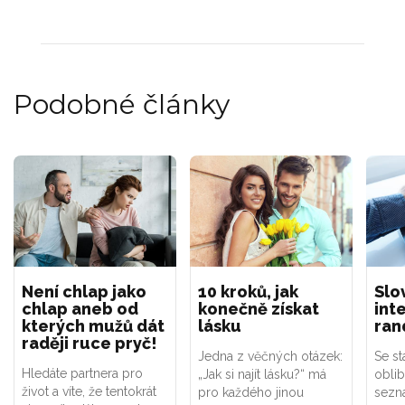
Podobné články
Není chlap jako
10 kroků, jak
Slo
chlap aneb od
konečně získat
int
kterých mužů dát
lásku
ran
raději ruce pryč!
Jedna z věčných otázek:
Se st
Hledáte partnera pro
„Jak si najít lásku?“ má
obli
život a víte, že tentokrát
pro každého jinou
sezn