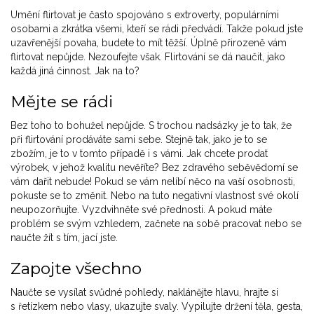
Umění flirtovat je často spojováno s extroverty, populárními
osobami a zkrátka všemi, kteří se rádi předvádí. Takže pokud jste
uzavřenější povaha, budete to mít těžší. Úplně přirozeně vám
flirtovat nepůjde. Nezoufejte však. Flirtování se dá naučit, jako
každá jiná činnost. Jak na to?
Mějte se rádi
Bez toho to bohužel nepůjde. S trochou nadsázky je to tak, že
při flirtování prodáváte sami sebe. Stejně tak, jako je to se
zbožím, je to v tomto případě i s vámi. Jak chcete prodat
výrobek, v jehož kvalitu nevěříte? Bez zdravého seběvědomí se
vám dařit nebude! Pokud se vám nelíbí něco na vaší osobnosti,
pokuste se to změnit. Nebo na tuto negativní vlastnost své okolí
neupozorňujte. Vyzdvihněte své přednosti. A pokud máte
problém se svým vzhledem, začnete na sobě pracovat nebo se
naučte žít s tím, jací jste.
Zapojte všechno
Naučte se vysílat svůdné pohledy, naklánějte hlavu, hrajte si
s řetízkem nebo vlasy, ukazujte svaly. Vypilujte držení těla, gesta,