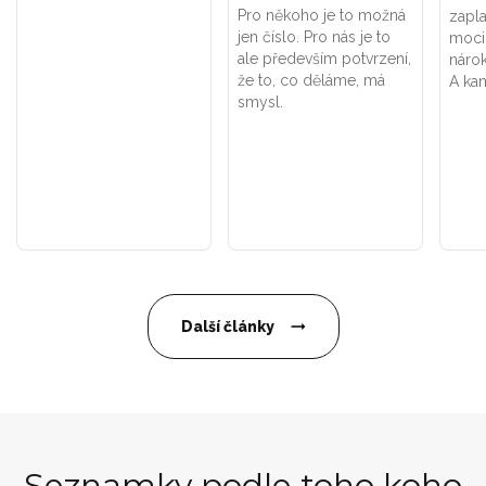
Pro někoho je to možná
zapla
jen číslo. Pro nás je to
moci
ale především potvrzení,
náro
že to, co děláme, má
A kam
smysl.
Další články
Seznamky podle toho koho