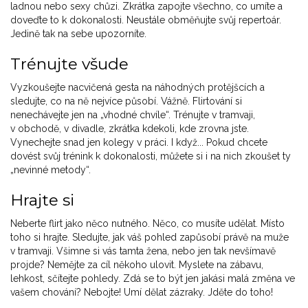
ladnou nebo sexy chůzi. Zkrátka zapojte všechno, co umíte a
doveďte to k dokonalosti. Neustále obměňujte svůj repertoár.
Jedině tak na sebe upozorníte.
Trénujte všude
Vyzkoušejte nacvičená gesta na náhodných protějšcích a
sledujte, co na ně nejvíce působí. Vážně. Flirtování si
nenechávejte jen na „vhodné chvíle“. Trénujte v tramvaji,
v obchodě, v divadle, zkrátka kdekoli, kde zrovna jste.
Vynechejte snad jen kolegy v práci. I když... Pokud chcete
dovést svůj trénink k dokonalosti, můžete si i na nich zkoušet ty
„nevinné metody“.
Hrajte si
Neberte flirt jako něco nutného. Něco, co musíte udělat. Místo
toho si hrajte. Sledujte, jak váš pohled zapůsobí právě na muže
v tramvaji. Všimne si vás tamta žena, nebo jen tak nevšímavě
projde? Nemějte za cíl někoho ulovit. Myslete na zábavu,
lehkost, sčítejte pohledy. Zdá se to být jen jakási malá změna ve
vašem chování? Nebojte! Umí dělat zázraky. Jděte do toho!