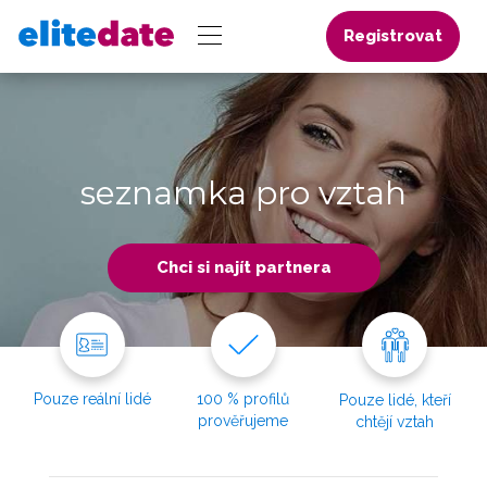
Registrovat
seznamka pro vztah
Chci si najít partnera
Pouze reální lidé
100 % profilů
Pouze lidé, kteří
prověřujeme
chtějí vztah