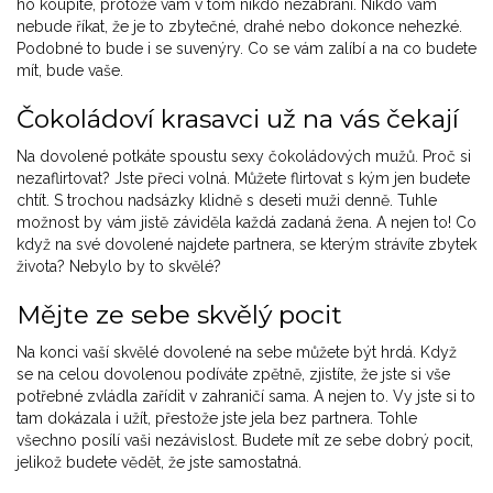
ho koupíte, protože vám v tom nikdo nezabrání. Nikdo vám
nebude říkat, že je to zbytečné, drahé nebo dokonce nehezké.
Podobné to bude i se suvenýry. Co se vám zalíbí a na co budete
mít, bude vaše.
Čokoládoví krasavci už na vás čekají
Na dovolené potkáte spoustu sexy čokoládových mužů. Proč si
nezaflirtovat? Jste přeci volná. Můžete flirtovat s kým jen budete
chtít. S trochou nadsázky klidně s deseti muži denně. Tuhle
možnost by vám jistě záviděla každá zadaná žena. A nejen to! Co
když na své dovolené najdete partnera, se kterým strávíte zbytek
života? Nebylo by to skvělé?
Mějte ze sebe skvělý pocit
Na konci vaší skvělé dovolené na sebe můžete být hrdá. Když
se na celou dovolenou podíváte zpětně, zjistíte, že jste si vše
potřebné zvládla zařídit v zahraničí sama. A nejen to. Vy jste si to
tam dokázala i užít, přestože jste jela bez partnera. Tohle
všechno posílí vaši nezávislost. Budete mít ze sebe dobrý pocit,
jelikož budete vědět, že jste samostatná.