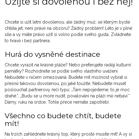
Užijte si dovolenou i bez něj!
Chcete si užít letní dovolenou, ale žádný muž, se kterým byste
chtěla jet, není právě na obzoru? Žádný problém! Léto je v plné
síle a vy máte právo užít si volno podle svého gusta. Zvládnete
to hravě i bez partnera.
Hurá do vysněné destinace
Chcete vyrazit na krásné pláže? Nebo preferujete raději kulturní
památky? Rozhodněte se podle svého vlastního uvážení.
Nebudete v ničem omezovaná. Budete mít možnost vybrat si
přesně takovou dovolenou, po jaké toužíte. Nebudete muset
poslouchat partnerovy řeči typu: „Tam nepojedeme, to je moc
drahé.“, „Budu se u moře nudit, povalování na pláži mě nebaví.“
Dámy, ruku na srdce. Tohle přece nemáte zapotřebí.
Všechno co budete chtít, budete
mít!
Na trzích zahlédnete krásný top, který prostě musíte mít! A vy si