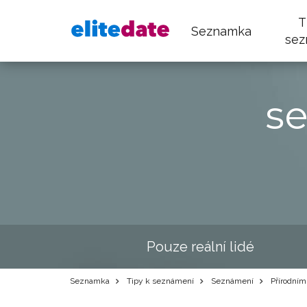
T
Seznamka
sez
s
Pouze reální lidé
Seznamka
Tipy k seznámení
Seznámení
Přírodním