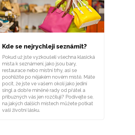
Kde se nejrychleji seznámit?
Pokud už jste vyzkoušeli všechna klasická
místa k seznámení, jako jsou bary,
restaurace nebo místní trhy, asi se
poohlížíte po nějakém novém místě. Máte
pocit, že jste ve vašem okolí jako jediní
singl a dobře míněné rady od přátel a
příbuzných vás jen rozčilují? Podívejte se,
na jakých dalších místech můžete potkat
vaši životní lásku.