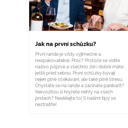
Jak na první schůzku?
První rande je vždy výjimečné a
neopakovatelné. Proč? Protože se vidíte
naživo poprvé a všechno zlé i dobré máte
ještě před sebou. První schůzky bývají
nejen plné očekávání, ale také plné stresu.
Chystáte se na rande a začínáte panikařit?
Nervozitou si hryžete nehty na všech
prstech? Nedělejte to! S našimi tipy se
neztratíte!