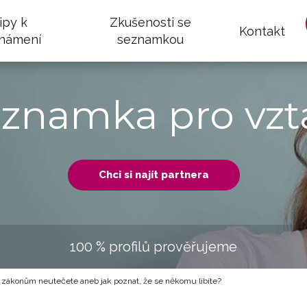
ipy k
Zkušenosti se
Kontakt
námení
seznamkou
eznamka pro vzt
Chci si najít partnera
100 % profilů prověřujeme
 zákonům neutečete aneb jak poznat, že se někomu líbíte?