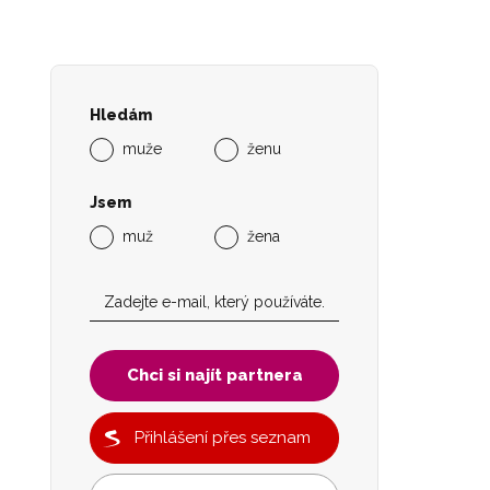
Hledám
muže
ženu
Jsem
muž
žena
Chci si najít partnera
Přihlášení přes seznam