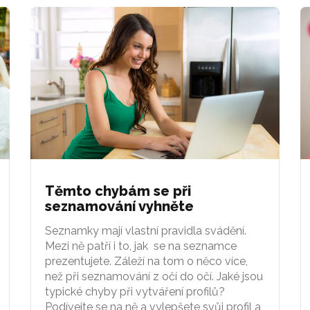
Těmto chybám se při
seznamování vyhněte
Seznamky mají vlastní pravidla svádění.
Mezi ně patří i to, jak se na seznamce
prezentujete. Záleží na tom o něco více,
než při seznamování z očí do očí. Jaké jsou
typické chyby při vytváření profilů?
Podívejte se na ně a vylepšete svůj profil a