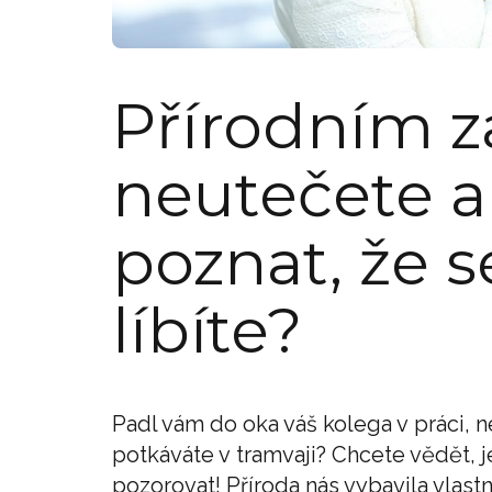
Přírodním 
neutečete a
poznat, že 
líbíte?
Padl vám do oka váš kolega v práci, 
potkáváte v tramvaji? Chcete vědět, j
pozorovat! Příroda nás vybavila vlastn