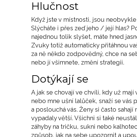
Hlučnost
Když jste v místnosti, jsou neobvykle
Slýcháte i přes zeď jeho / její hlas? 
najednou tolik slyšet, máte hned jasn
Zvuky totiž automaticky přitáhnou vaš
za ně někdo zodpovědný, chce na seb
nebo jí všimnete, změní strategii.
Dotýkají se
A jak se chovají ve chvíli, kdy už maj
nebo mne ušní lalůček, snaží se vás 
a poslouchá vás. Ženy si často sahají n
vypadaly větší. Všichni si také neustá
záhyby na tričku, sukni nebo kalhotech
způsob, jak na sebe upozornit a upou