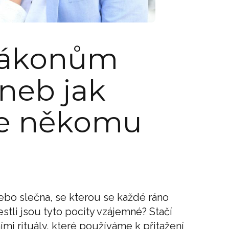
zákonům
neb jak
se někomu
nebo slečna, se kterou se každé ráno
estli jsou tyto pocity vzájemné? Stačí
ími rituály, které používáme k přitažení