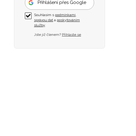
Přihlášení přes Google
Souhlasím s
podmínkami
,
správou dat
a
poskytováním
služby
.
Jste již členem?
Přihlaste se