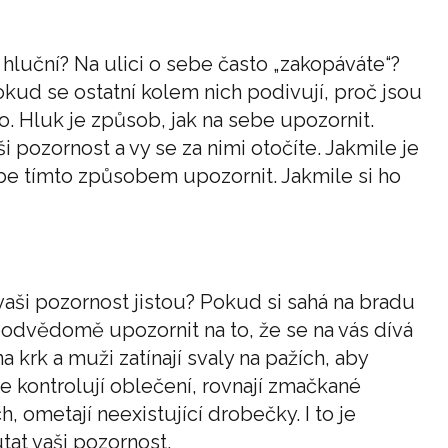
 hluční? Na ulici o sebe často „zakopáváte“?
Pokud se ostatní kolem nich podivují, proč jsou
o. Hluk je způsob, jak na sebe upozornit.
i pozornost a vy se za nimi otočíte. Jakmile je
e tímto způsobem upozornit. Jakmile si ho
í vaši pozornost jistou? Pokud si sahá na bradu
podvědomě upozornit na to, že se na vás dívá
a krk a muži zatínají svaly na pažích, aby
le kontrolují oblečení, rovnají zmačkané
, ometají neexistující drobečky. I to je
tat vaši pozornost.