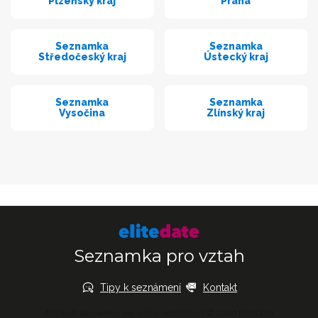
Plzeňský kraj
Praha
Seznamka
Seznamka
Středočeský kraj
Ústecký kraj
Seznamka
Seznamka
Vysočina
Zlínský kraj
Seznamka pro vztah
Tipy k seznámení
Kontakt
Nejlepší seznamka pro online seznámení © 2026 EliteDate