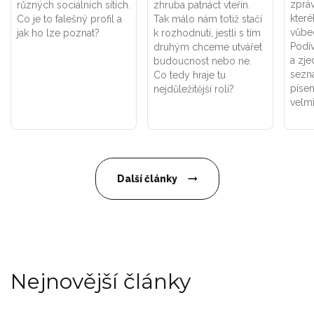
zpráv
různých sociálních sítích.
zhruba patnáct vteřin.
které
Co je to falešný profil a
Tak málo nám totiž stačí
vůbe
jak ho lze poznat?
k rozhodnutí, jestli s tím
Podív
druhým chceme utvářet
a zje
budoucnost nebo ne.
sezn
Co tedy hraje tu
písem
nejdůležitější roli?
velmi
Další články
Nejnovější články