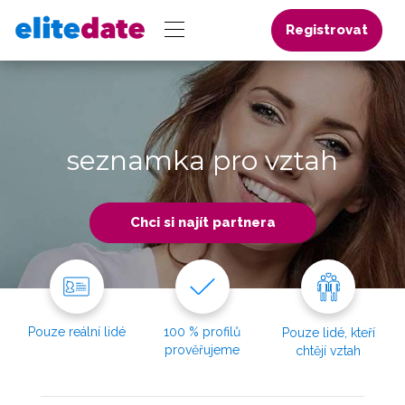
Registrovat
seznamka pro vztah
Chci si najít partnera
Pouze reální lidé
100 % profilů
Pouze lidé, kteří
prověřujeme
chtějí vztah