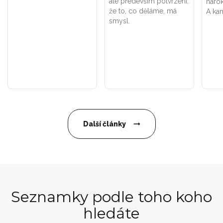
ale především potvrzení,
náro
že to, co děláme, má
A kam
smysl.
Další články
Seznamky podle toho koho
hledáte