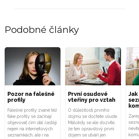
Podobné články
Pozor na falešné
První osudové
Jak
profily
vteřiny pro vztah
se
kom
Falešné profily zvané též
O důležitosti prvního
Zareg
fake profily se začínají
dojmu se dočtete všude.
sezn
objevovat čím dál častěji
Málokdy se ale dozvíte,
nevíte
nejen na internetových
že ten opravdový první
komu
seznamkách, ale i na
dojem se utváří jen