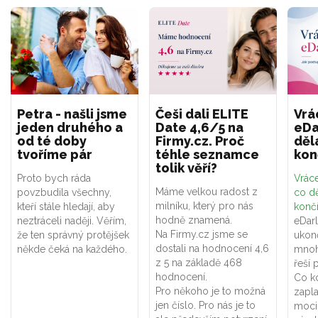
Petra - našli jsme
Češi dali ELITE
Vrá
jeden druhého a
Date 4,6/5 na
eDa
od té doby
Firmy.cz. Proč
děl
tvoříme pár
téhle seznamce
kon
tolik věří?
Proto bych ráda
Vráce
Máme velkou radost z
povzbudila všechny,
co dě
milníku, který pro nás
kteří stále hledají, aby
konč
hodně znamená.
neztráceli naději. Věřím,
eDar
Na Firmy.cz jsme se
že ten správný protějšek
ukon
dostali na hodnocení 4,6
někde čeká na každého.
mnoh
z 5 na základě 468
řeší 
hodnocení.
Co k
Pro někoho je to možná
zapla
jen číslo. Pro nás je to
moci