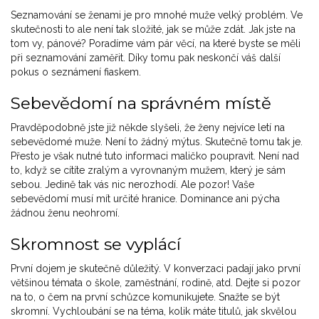
Seznamování se ženami je pro mnohé muže velký problém. Ve
skutečnosti to ale není tak složité, jak se může zdát. Jak jste na
tom vy, pánové? Poradíme vám pár věcí, na které byste se měli
při seznamování zaměřit. Díky tomu pak neskončí váš další
pokus o seznámení fiaskem.
Sebevědomí na správném místě
Pravděpodobně jste již někde slyšeli, že ženy nejvíce letí na
sebevědomé muže. Není to žádný mýtus. Skutečně tomu tak je.
Přesto je však nutné tuto informaci maličko poupravit. Není nad
to, když se cítíte zralým a vyrovnaným mužem, který je sám
sebou. Jedině tak vás nic nerozhodí. Ale pozor! Vaše
sebevědomí musí mít určité hranice. Dominance ani pýcha
žádnou ženu neohromí.
Skromnost se vyplácí
První dojem je skutečně důležitý. V konverzaci padají jako první
většinou témata o škole, zaměstnání, rodině, atd. Dejte si pozor
na to, o čem na první schůzce komunikujete. Snažte se být
skromní. Vychloubání se na téma, kolik máte titulů, jak skvělou