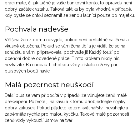
práci máte, či jak tučné je vaše bankovní konto, to opravdu není
dobrý začátek vztahu. Taková taktika by byla vhodná v případě,
kdy byste se chtěli seznámit se ženou lačnící pouze po majetku.
Pochvala nadevše
Většina žen z domu nevyjde, pokud není perfektně nalíčená a
vkusně oblečená. Pokud se vám žena líbí a je vidět, že se na
schůzku s vámi připravovala, pochvalte ji! Každý touží po
ocenění dobře odvedené práce. Tímto krokem nikdy nic
nezkazíte. Ba naopak. Lichotkou vždy získáte u ženy pár
plusových bodů navíc.
Malá pozornost neuškodí
Další plus se vám připočítá v případě, že věnujete ženě malé
překvapení. Pozvěte ji na kávu a k tomu přiobjednejte nějaký
dobrý zákusek. Pokud půjdete kolem květinářství, neváhejte a
zaběhněte rychle pro malou kytičku. Takové malé pozornosti
ženě vždy vykouzlí úsměv na tváři.