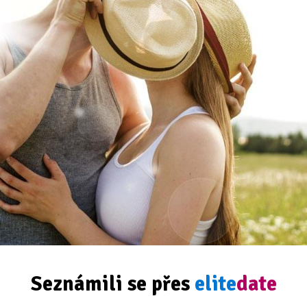
Seznámili se přes
elite
date