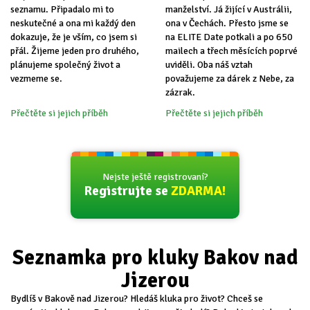
seznamu. Připadalo mi to
manželství. Já žijící v Austrálii,
neskutečné a ona mi každý den
ona v Čechách. Přesto jsme se
dokazuje, že je vším, co jsem si
na ELITE Date potkali a po 650
přál. Žijeme jeden pro druhého,
mailech a třech měsících poprvé
plánujeme společný život a
uviděli. Oba náš vztah
vezmeme se.
považujeme za dárek z Nebe, za
zázrak.
Přečtěte si jejich příběh
Přečtěte si jejich příběh
Nejste ještě registrovaní?
Registrujte se
ZDARMA!
Seznamka pro kluky Bakov nad
Jizerou
Bydlíš v Bakově nad Jizerou? Hledáš kluka pro život? Chceš se