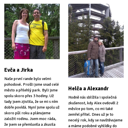
Evča a Jirka
Naše první rande bylo velmi
pohodové. Prošli jsme snad celé
Helča a Alexandr
město a přilehlý park. Byli jsme
spolu skoro přes 3 hodiny. Už
Hodně nás sblížila i společná
tady jsem zjistila, že se mi s ním
zkušenost, kdy Alex ovdověl 2
dobře povídá. Nyní jsme spolu už
měsíce po tom, co mi také
skoro půl roku a plánujeme
zemřel přítel. Dnes už je to
založit rodinu. Jsem moc ráda,
necelý rok, kdy se navštěvujeme
že jsem se přemluvila a zkusila
a máme podobné vyhlídky do