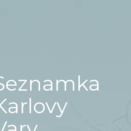
Seznamka
Karlovy
Vary