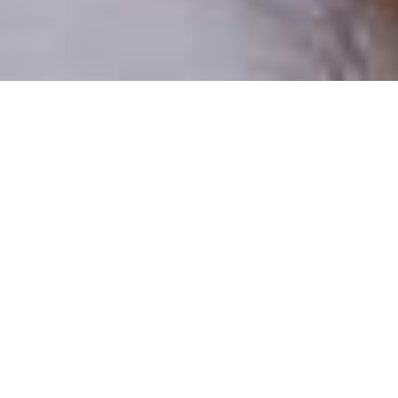
Pouze reální lidé
100 % profilů prověřujeme