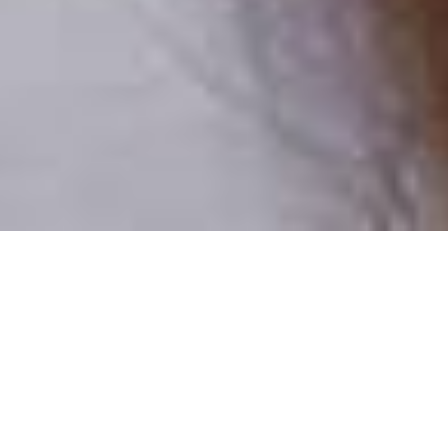
Pouze reální lidé