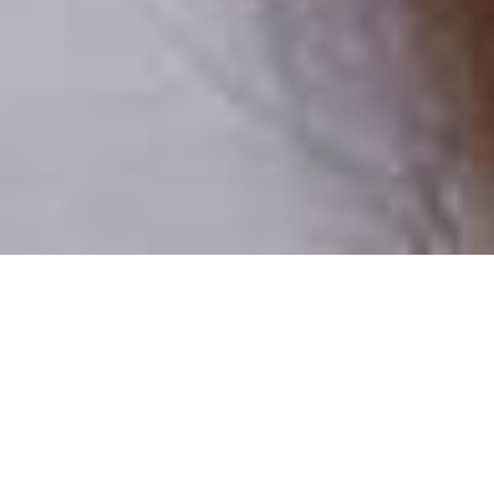
Pouze reální lidé