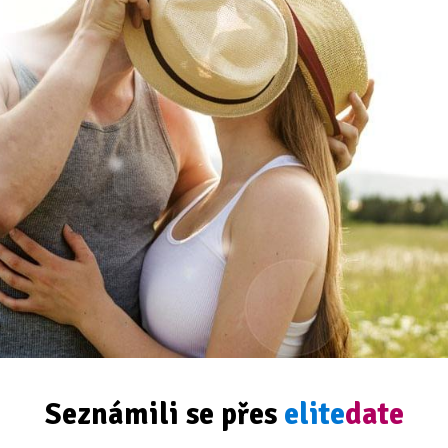
Seznámili se přes
elite
date