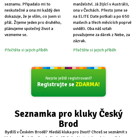
seznamu. Připadalo mi to
manželství. Já žijící v Austrálii,
neskutečné a ona mi každý den
ona v Čechách. Přesto jsme se
dokazuje, že je vším, co jsem si
na ELITE Date potkali a po 650
přál. Žijeme jeden pro druhého,
mailech a třech měsících poprvé
plánujeme společný život a
uviděli. Oba náš vztah
vezmeme se.
považujeme za dárek z Nebe, za
zázrak.
Přečtěte si jejich příběh
Přečtěte si jejich příběh
Nejste ještě registrovaní?
Registrujte se
ZDARMA!
Seznamka pro kluky Český
Brod
Bydlíš v Českém Brodě? Hledáš kluka pro život? Chceš se seznámit s