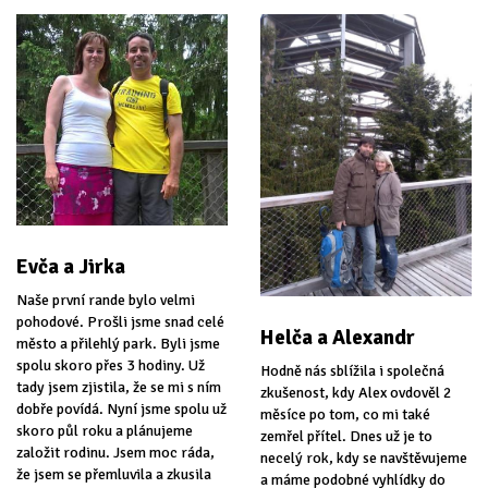
Evča a Jirka
Naše první rande bylo velmi
pohodové. Prošli jsme snad celé
Helča a Alexandr
město a přilehlý park. Byli jsme
spolu skoro přes 3 hodiny. Už
Hodně nás sblížila i společná
tady jsem zjistila, že se mi s ním
zkušenost, kdy Alex ovdověl 2
dobře povídá. Nyní jsme spolu už
měsíce po tom, co mi také
skoro půl roku a plánujeme
zemřel přítel. Dnes už je to
založit rodinu. Jsem moc ráda,
necelý rok, kdy se navštěvujeme
že jsem se přemluvila a zkusila
a máme podobné vyhlídky do