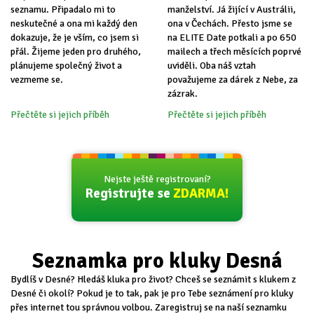
seznamu. Připadalo mi to
manželství. Já žijící v Austrálii,
neskutečné a ona mi každý den
ona v Čechách. Přesto jsme se
dokazuje, že je vším, co jsem si
na ELITE Date potkali a po 650
přál. Žijeme jeden pro druhého,
mailech a třech měsících poprvé
plánujeme společný život a
uviděli. Oba náš vztah
vezmeme se.
považujeme za dárek z Nebe, za
zázrak.
Přečtěte si jejich příběh
Přečtěte si jejich příběh
Nejste ještě registrovaní?
Registrujte se
ZDARMA!
Seznamka pro kluky Desná
Bydlíš v Desné? Hledáš kluka pro život? Chceš se seznámit s klukem z
Desné či okolí? Pokud je to tak, pak je pro Tebe seznámení pro kluky
přes internet tou správnou volbou. Zaregistruj se na naší seznamku