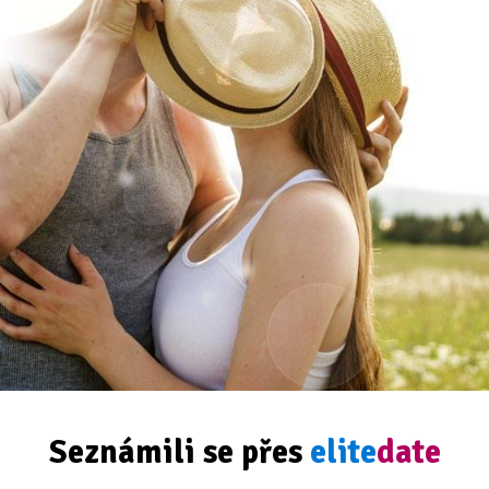
Seznámili se přes
elite
date