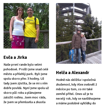
Evča a Jirka
Naše první rande bylo velmi
pohodové. Prošli jsme snad celé
Helča a Alexandr
město a přilehlý park. Byli jsme
spolu skoro přes 3 hodiny. Už
Hodně nás sblížila i společná
tady jsem zjistila, že se mi s ním
zkušenost, kdy Alex ovdověl 2
dobře povídá. Nyní jsme spolu už
měsíce po tom, co mi také
skoro půl roku a plánujeme
zemřel přítel. Dnes už je to
založit rodinu. Jsem moc ráda,
necelý rok, kdy se navštěvujeme
že jsem se přemluvila a zkusila
a máme podobné vyhlídky do