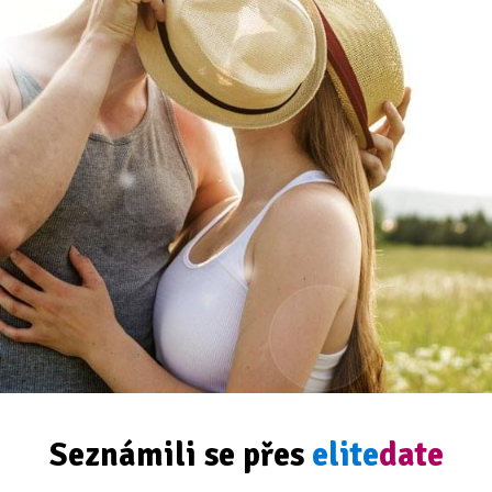
Seznámili se přes
elite
date