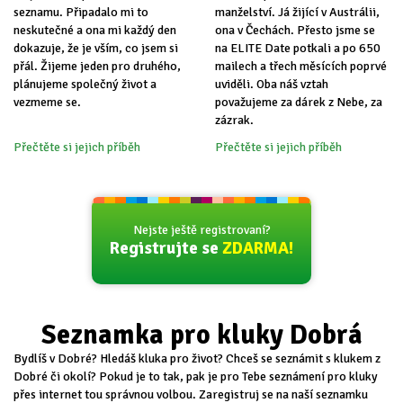
seznamu. Připadalo mi to
manželství. Já žijící v Austrálii,
neskutečné a ona mi každý den
ona v Čechách. Přesto jsme se
dokazuje, že je vším, co jsem si
na ELITE Date potkali a po 650
přál. Žijeme jeden pro druhého,
mailech a třech měsících poprvé
plánujeme společný život a
uviděli. Oba náš vztah
vezmeme se.
považujeme za dárek z Nebe, za
zázrak.
Přečtěte si jejich příběh
Přečtěte si jejich příběh
Nejste ještě registrovaní?
Registrujte se
ZDARMA!
Seznamka pro kluky Dobrá
Bydlíš v Dobré? Hledáš kluka pro život? Chceš se seznámit s klukem z
Dobré či okolí? Pokud je to tak, pak je pro Tebe seznámení pro kluky
přes internet tou správnou volbou. Zaregistruj se na naší seznamku