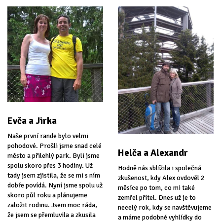
Evča a Jirka
Naše první rande bylo velmi
pohodové. Prošli jsme snad celé
Helča a Alexandr
město a přilehlý park. Byli jsme
spolu skoro přes 3 hodiny. Už
Hodně nás sblížila i společná
tady jsem zjistila, že se mi s ním
zkušenost, kdy Alex ovdověl 2
dobře povídá. Nyní jsme spolu už
měsíce po tom, co mi také
skoro půl roku a plánujeme
zemřel přítel. Dnes už je to
založit rodinu. Jsem moc ráda,
necelý rok, kdy se navštěvujeme
že jsem se přemluvila a zkusila
a máme podobné vyhlídky do