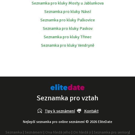
Seznamka pro kluky Mosty u Jablunkova
Seznamka pro kluky Návsí
Seznamka pro kluky Palkovice
Seznamka pro kluky Paskov
Seznamka pro kluky Třinec
Seznamka pro kluky Vendryně
Seznamka pro vztah
Tipy k seznámení
Kontakt
Nejlepší seznamka pro online seznámení © 2026 EliteDate
Seznamka
|
Seznámení
|
Ona hledá jeho
|
On hledá ji
|
Seznamka pro seniory
|