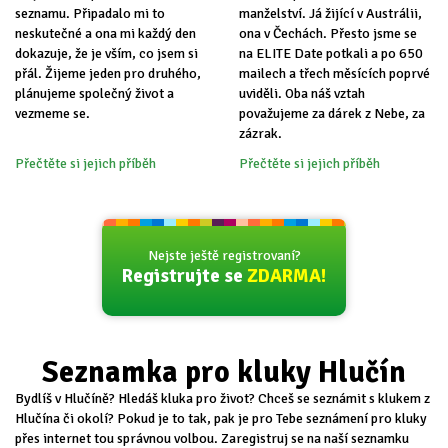
seznamu. Připadalo mi to
manželství. Já žijící v Austrálii,
neskutečné a ona mi každý den
ona v Čechách. Přesto jsme se
dokazuje, že je vším, co jsem si
na ELITE Date potkali a po 650
přál. Žijeme jeden pro druhého,
mailech a třech měsících poprvé
plánujeme společný život a
uviděli. Oba náš vztah
vezmeme se.
považujeme za dárek z Nebe, za
zázrak.
Přečtěte si jejich příběh
Přečtěte si jejich příběh
Nejste ještě registrovaní?
Registrujte se
ZDARMA!
Seznamka pro kluky Hlučín
Bydlíš v Hlučíně? Hledáš kluka pro život? Chceš se seznámit s klukem z
Hlučína či okolí? Pokud je to tak, pak je pro Tebe seznámení pro kluky
přes internet tou správnou volbou. Zaregistruj se na naší seznamku