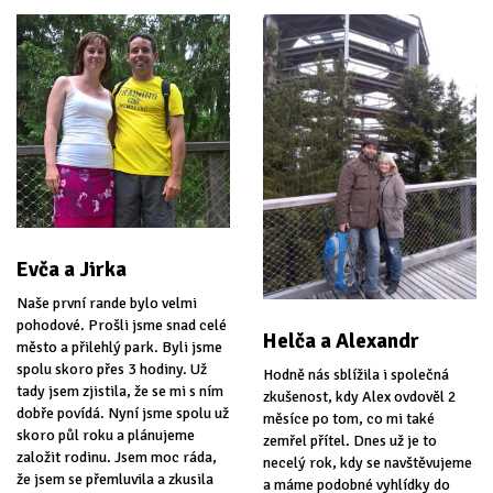
Evča a Jirka
Naše první rande bylo velmi
pohodové. Prošli jsme snad celé
Helča a Alexandr
město a přilehlý park. Byli jsme
spolu skoro přes 3 hodiny. Už
Hodně nás sblížila i společná
tady jsem zjistila, že se mi s ním
zkušenost, kdy Alex ovdověl 2
dobře povídá. Nyní jsme spolu už
měsíce po tom, co mi také
skoro půl roku a plánujeme
zemřel přítel. Dnes už je to
založit rodinu. Jsem moc ráda,
necelý rok, kdy se navštěvujeme
že jsem se přemluvila a zkusila
a máme podobné vyhlídky do