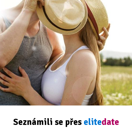
Seznámili se přes
elite
date