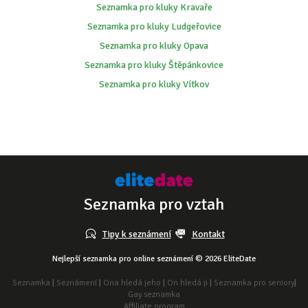
Seznamka pro kluky Kravaře
Seznamka pro kluky Ludgeřovice
Seznamka pro kluky Opava
Seznamka pro kluky Štěpánkovice
Seznamka pro kluky Vítkov
Seznamka pro vztah
Tipy k seznámení
Kontakt
Nejlepší seznamka pro online seznámení © 2026 EliteDate
Seznamka
|
Seznámení
|
Ona hledá jeho
|
On hledá ji
|
Seznamka pro seniory
|
Gay seznamka
Affiliate program