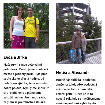
Evča a Jirka
Naše první rande bylo velmi
pohodové. Prošli jsme snad celé
Helča a Alexandr
město a přilehlý park. Byli jsme
spolu skoro přes 3 hodiny. Už
Hodně nás sblížila i společná
tady jsem zjistila, že se mi s ním
zkušenost, kdy Alex ovdověl 2
dobře povídá. Nyní jsme spolu už
měsíce po tom, co mi také
skoro půl roku a plánujeme
zemřel přítel. Dnes už je to
založit rodinu. Jsem moc ráda,
necelý rok, kdy se navštěvujeme
že jsem se přemluvila a zkusila
a máme podobné vyhlídky do