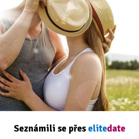
Seznámili se přes
elite
date