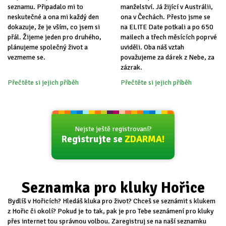
seznamu. Připadalo mi to
manželství. Já žijící v Austrálii,
neskutečné a ona mi každý den
ona v Čechách. Přesto jsme se
dokazuje, že je vším, co jsem si
na ELITE Date potkali a po 650
přál. Žijeme jeden pro druhého,
mailech a třech měsících poprvé
plánujeme společný život a
uviděli. Oba náš vztah
vezmeme se.
považujeme za dárek z Nebe, za
zázrak.
Přečtěte si jejich příběh
Přečtěte si jejich příběh
Nejste ještě registrovaní?
Registrujte se
ZDARMA!
Seznamka pro kluky Hořice
Bydlíš v Hořicích? Hledáš kluka pro život? Chceš se seznámit s klukem
z Hořic či okolí? Pokud je to tak, pak je pro Tebe seznámení pro kluky
přes internet tou správnou volbou. Zaregistruj se na naší seznamku