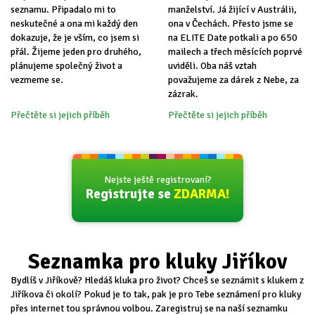
seznamu. Připadalo mi to
manželství. Já žijící v Austrálii,
neskutečné a ona mi každý den
ona v Čechách. Přesto jsme se
dokazuje, že je vším, co jsem si
na ELITE Date potkali a po 650
přál. Žijeme jeden pro druhého,
mailech a třech měsících poprvé
plánujeme společný život a
uviděli. Oba náš vztah
vezmeme se.
považujeme za dárek z Nebe, za
zázrak.
Přečtěte si jejich příběh
Přečtěte si jejich příběh
Nejste ještě registrovaní?
Registrujte se
ZDARMA!
Seznamka pro kluky Jiříkov
Bydlíš v Jiříkově? Hledáš kluka pro život? Chceš se seznámit s klukem z
Jiříkova či okolí? Pokud je to tak, pak je pro Tebe seznámení pro kluky
přes internet tou správnou volbou. Zaregistruj se na naší seznamku