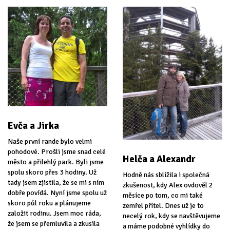
Evča a Jirka
Naše první rande bylo velmi
pohodové. Prošli jsme snad celé
Helča a Alexandr
město a přilehlý park. Byli jsme
spolu skoro přes 3 hodiny. Už
Hodně nás sblížila i společná
tady jsem zjistila, že se mi s ním
zkušenost, kdy Alex ovdověl 2
dobře povídá. Nyní jsme spolu už
měsíce po tom, co mi také
skoro půl roku a plánujeme
zemřel přítel. Dnes už je to
založit rodinu. Jsem moc ráda,
necelý rok, kdy se navštěvujeme
že jsem se přemluvila a zkusila
a máme podobné vyhlídky do