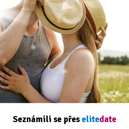
Seznámili se přes
elite
date