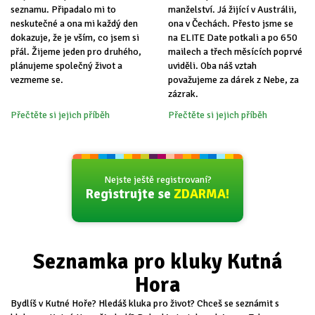
seznamu. Připadalo mi to
manželství. Já žijící v Austrálii,
neskutečné a ona mi každý den
ona v Čechách. Přesto jsme se
dokazuje, že je vším, co jsem si
na ELITE Date potkali a po 650
přál. Žijeme jeden pro druhého,
mailech a třech měsících poprvé
plánujeme společný život a
uviděli. Oba náš vztah
vezmeme se.
považujeme za dárek z Nebe, za
zázrak.
Přečtěte si jejich příběh
Přečtěte si jejich příběh
Nejste ještě registrovaní?
Registrujte se
ZDARMA!
Seznamka pro kluky Kutná
Hora
Bydlíš v Kutné Hoře? Hledáš kluka pro život? Chceš se seznámit s