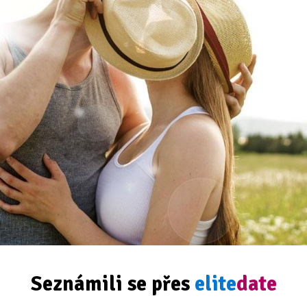
Seznámili se přes
elite
date