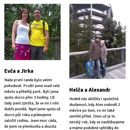
Evča a Jirka
Naše první rande bylo velmi
pohodové. Prošli jsme snad celé
Helča a Alexandr
město a přilehlý park. Byli jsme
spolu skoro přes 3 hodiny. Už
Hodně nás sblížila i společná
tady jsem zjistila, že se mi s ním
zkušenost, kdy Alex ovdověl 2
dobře povídá. Nyní jsme spolu už
měsíce po tom, co mi také
skoro půl roku a plánujeme
zemřel přítel. Dnes už je to
založit rodinu. Jsem moc ráda,
necelý rok, kdy se navštěvujeme
že jsem se přemluvila a zkusila
a máme podobné vyhlídky do