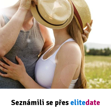
Seznámili se přes
elite
date