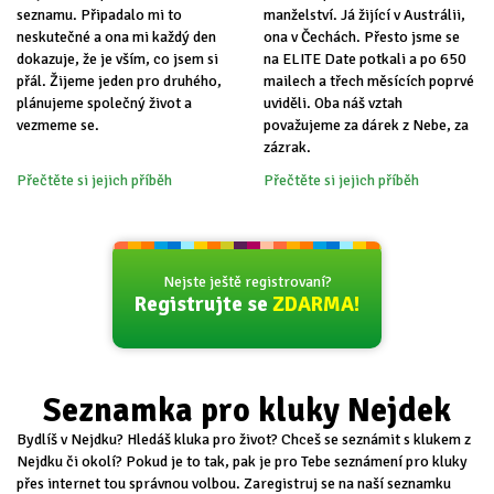
seznamu. Připadalo mi to
manželství. Já žijící v Austrálii,
neskutečné a ona mi každý den
ona v Čechách. Přesto jsme se
dokazuje, že je vším, co jsem si
na ELITE Date potkali a po 650
přál. Žijeme jeden pro druhého,
mailech a třech měsících poprvé
plánujeme společný život a
uviděli. Oba náš vztah
vezmeme se.
považujeme za dárek z Nebe, za
zázrak.
Přečtěte si jejich příběh
Přečtěte si jejich příběh
Nejste ještě registrovaní?
Registrujte se
ZDARMA!
Seznamka pro kluky Nejdek
Bydlíš v Nejdku? Hledáš kluka pro život? Chceš se seznámit s klukem z
Nejdku či okolí? Pokud je to tak, pak je pro Tebe seznámení pro kluky
přes internet tou správnou volbou. Zaregistruj se na naší seznamku