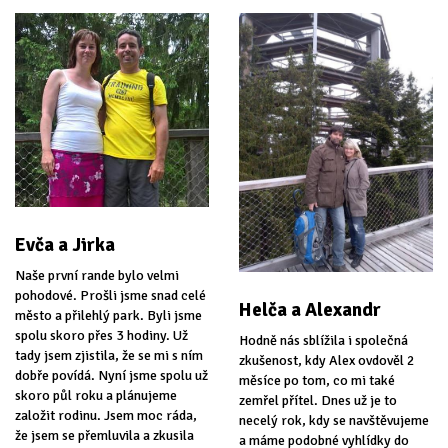
Evča a Jirka
Naše první rande bylo velmi
pohodové. Prošli jsme snad celé
Helča a Alexandr
město a přilehlý park. Byli jsme
spolu skoro přes 3 hodiny. Už
Hodně nás sblížila i společná
tady jsem zjistila, že se mi s ním
zkušenost, kdy Alex ovdověl 2
dobře povídá. Nyní jsme spolu už
měsíce po tom, co mi také
skoro půl roku a plánujeme
zemřel přítel. Dnes už je to
založit rodinu. Jsem moc ráda,
necelý rok, kdy se navštěvujeme
že jsem se přemluvila a zkusila
a máme podobné vyhlídky do