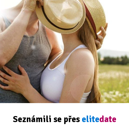
Seznámili se přes
elite
date