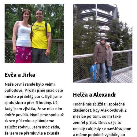
Evča a Jirka
Naše první rande bylo velmi
pohodové. Prošli jsme snad celé
Helča a Alexandr
město a přilehlý park. Byli jsme
spolu skoro přes 3 hodiny. Už
Hodně nás sblížila i společná
tady jsem zjistila, že se mi s ním
zkušenost, kdy Alex ovdověl 2
dobře povídá. Nyní jsme spolu už
měsíce po tom, co mi také
skoro půl roku a plánujeme
zemřel přítel. Dnes už je to
založit rodinu. Jsem moc ráda,
necelý rok, kdy se navštěvujeme
že jsem se přemluvila a zkusila
a máme podobné vyhlídky do