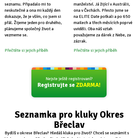
seznamu. Připadalo mi to
manželství. Já žijící v Austrálii,
neskutečné a ona mi každý den
ona v Čechách. Přesto jsme se
dokazuje, že je vším, co jsem si
na ELITE Date potkali a po 650
přál. Žijeme jeden pro druhého,
mailech a třech měsících poprvé
plánujeme společný život a
uviděli. Oba náš vztah
vezmeme se.
považujeme za dárek z Nebe, za
zázrak.
Přečtěte si jejich příběh
Přečtěte si jejich příběh
Nejste ještě registrovaní?
Registrujte se
ZDARMA!
Seznamka pro kluky Okres
Břeclav
Bydlíš v okrese Břeclav? Hledáš kluka pro život? Chceš se seznámit s