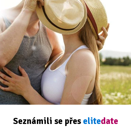
Seznámili se přes
elite
date