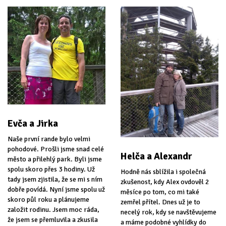
Evča a Jirka
Naše první rande bylo velmi
pohodové. Prošli jsme snad celé
Helča a Alexandr
město a přilehlý park. Byli jsme
spolu skoro přes 3 hodiny. Už
Hodně nás sblížila i společná
tady jsem zjistila, že se mi s ním
zkušenost, kdy Alex ovdověl 2
dobře povídá. Nyní jsme spolu už
měsíce po tom, co mi také
skoro půl roku a plánujeme
zemřel přítel. Dnes už je to
založit rodinu. Jsem moc ráda,
necelý rok, kdy se navštěvujeme
že jsem se přemluvila a zkusila
a máme podobné vyhlídky do