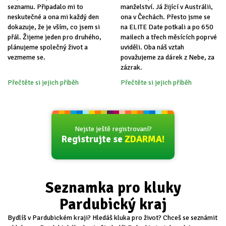
seznamu. Připadalo mi to
manželství. Já žijící v Austrálii,
neskutečné a ona mi každý den
ona v Čechách. Přesto jsme se
dokazuje, že je vším, co jsem si
na ELITE Date potkali a po 650
přál. Žijeme jeden pro druhého,
mailech a třech měsících poprvé
plánujeme společný život a
uviděli. Oba náš vztah
vezmeme se.
považujeme za dárek z Nebe, za
zázrak.
Přečtěte si jejich příběh
Přečtěte si jejich příběh
Nejste ještě registrovaní?
Registrujte se
ZDARMA!
Seznamka pro kluky
Pardubický kraj
Bydlíš v Pardubickém kraji? Hledáš kluka pro život? Chceš se seznámit